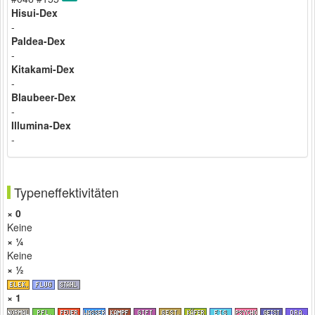
Hisui-Dex
-
Paldea-Dex
-
Kitakami-Dex
-
Blaubeer-Dex
-
Illumina-Dex
-
Typeneffektivitäten
× 0
Keine
× ¼
Keine
× ½
× 1