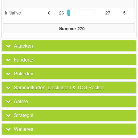
Initiative
0
26
27
51
Summe: 270
Attacken
Fundorte
Pokédex
Sammelkarten, Decklisten & TCG Pocket
Anime
Strategie
Weiteres