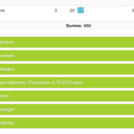
tive
0
35
Summe: 500
tacken
ndorte
okédex
mmelkarten, Decklisten & TCG Pocket
nime
rategie
iteres