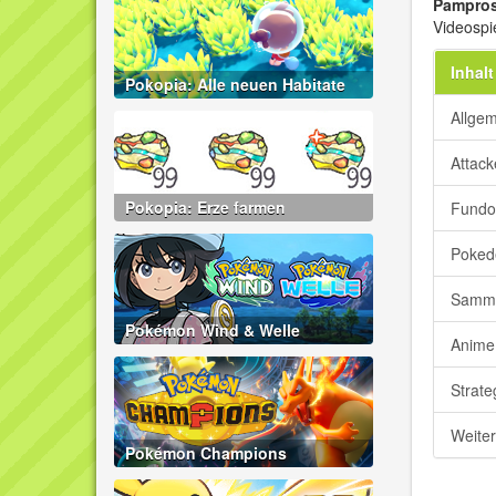
Pampro
Videospi
Inhalt
Pokopia: Alle neuen Habitate
Allge
Attac
Pokopia: Erze farmen
Fundo
Poked
Samme
Pokémon Wind & Welle
Anime
Strate
Weite
Pokémon Champions