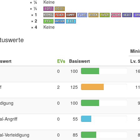
× ¼
Keine
× ½
× 1
× 2
× 4
Keine
tuswerte
Min
uswert
EVs
Basiswert
Lv. 
0
100
1
f
2
125
1
idigung
0
100
al‑Angriff
0
55
al‑Verteidigung
0
85