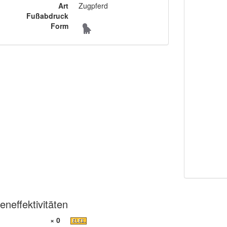
Art
Zugpferd
Fußabdruck
Form
eneffektivitäten
× 0