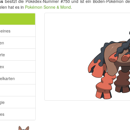
ss
besitzt die Pokédex-Nummer #750 und ist ein Boden-Pokémon d
elen hat es in
Pokémon Sonne & Mond
.
meines
ken
rte
ex
lkarten
gie
res