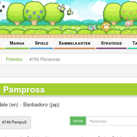
Manga
Spiele
Sammelkarten
Strategie
T
Pokédex
#750 Pampross
0 Pampross
ale (en) - Banbadoro (jap)
Name
#749 Pampuli