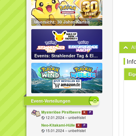
Übersicht: 30 Jahre-Karten
A
Events: Strahlender Tag & Elektrisierende Nacht
Inf
Eig
Event-Verteilungen
Mysteriöse Pirsifbeere
K
P
12.01.2024 – unbefristet
Neo-Kitakami-Hülle
K
P
15.01.2024 – unbefristet