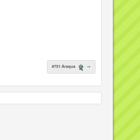
#751 Araqua
→