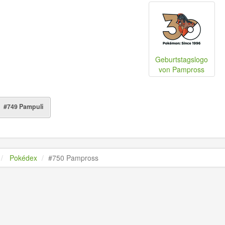
Geburtstagslogo
von Pampross
#749 Pampuli
Pokédex
#750 Pampross