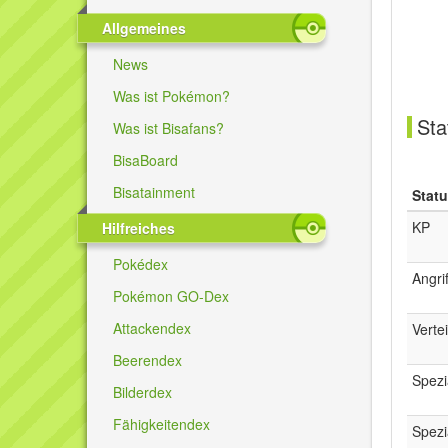
Allgemeines
News
Was ist Pokémon?
Sta
Was ist Bisafans?
BisaBoard
Bisatainment
Stat
KP
Hilfreiches
Pokédex
Angrif
Pokémon GO-Dex
Attackendex
Verte
Beerendex
Spezi
Bilderdex
Fähigkeitendex
Spezi