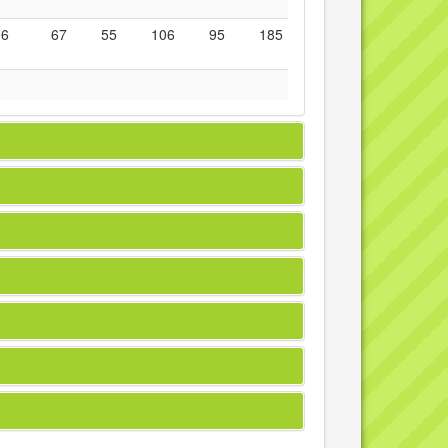
36
67
55
106
95
185