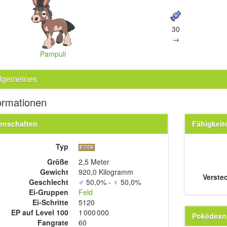
30
→
Pampuli
llgemeines
ormationen
enschaften
Fähigkeit
Typ
Größe
2,5 Meter
Gewicht
920,0 Kilogramm
Verste
Geschlecht
♂
50,0% -
♀
50,0%
Ei-Gruppen
Feld
Ei-Schritte
5120
EP auf Level 100
1 000 000
Pokédex
Fangrate
60