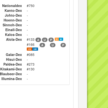
Nationaldex
#750
Kanto-Dex
-
Johto-Dex
-
Hoenn-Dex
-
Sinnoh-Dex
-
Einall-Dex
-
Kalos-Dex
-
Alola-Dex
#133
A
U
P
S
M
#166
A
U
P
US
UM
Galar-Dex
#085
Hisui-Dex
-
Paldea-Dex
#273
Kitakami-Dex
#130
Blaubeer-Dex
-
Illumina-Dex
-