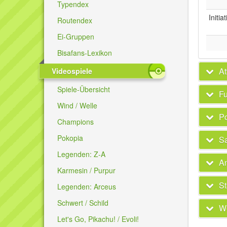
Typendex
Initia
Routendex
Ei-Gruppen
Bisafans-Lexikon
At
Videospiele
Spiele-Übersicht
Fu
Wind / Welle
P
Champions
Pokopia
Sa
Legenden: Z-A
A
Karmesin / Purpur
St
Legenden: Arceus
Schwert / Schild
We
Let's Go, Pikachu! / Evoli!