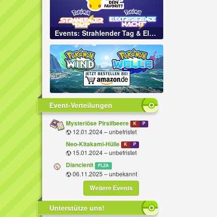
Events: Strahlender Tag & Elektrisierende Nacht
Event-Verteilungen
Mysteriöse Pirsifbeere
K
P
12.01.2024 – unbefristet
Neo-Kitakami-Hülle
K
P
15.01.2024 – unbefristet
Diancienit
PLZA
06.11.2025 – unbekannt
Weitere Events
Unterstütze uns!