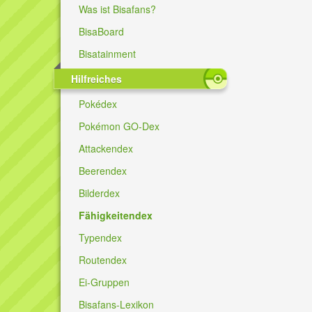
Was ist Bisafans?
BisaBoard
Bisatainment
Hilfreiches
Pokédex
Pokémon GO-Dex
Attackendex
Beerendex
Bilderdex
Fähigkeitendex
Typendex
Routendex
Ei-Gruppen
Bisafans-Lexikon