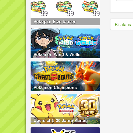
Pokopia: Erze farmen
Bisafans
Pokémon Wind & Welle
Pokémon Champions
Übersicht: 30 Jahre-Karten