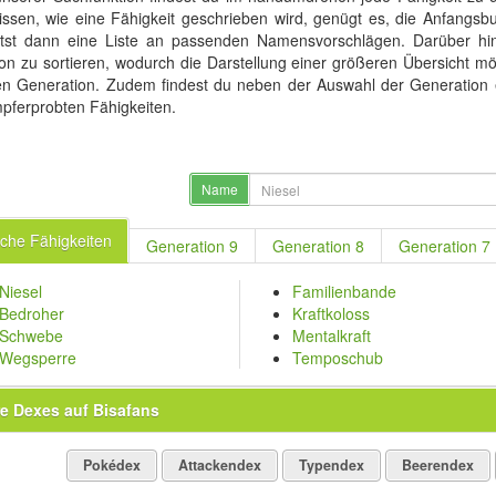
ssen, wie eine Fähigkeit geschrieben wird, genügt es, die Anfangsb
tst dann eine Liste an passenden Namensvorschlägen. Darüber hina
on zu sortieren, wodurch die Darstellung einer größeren Übersicht mög
n Generation. Zudem findest du neben der Auswahl der Generation ei
pferprobten Fähigkeiten.
Name
eiche Fähigkeiten
Generation 9
Generation 8
Generation 7
Niesel
Familienbande
Bedroher
Kraftkoloss
Schwebe
Mentalkraft
Wegsperre
Temposchub
e Dexes auf Bisafans
Pokédex
Attackendex
Typendex
Beerendex