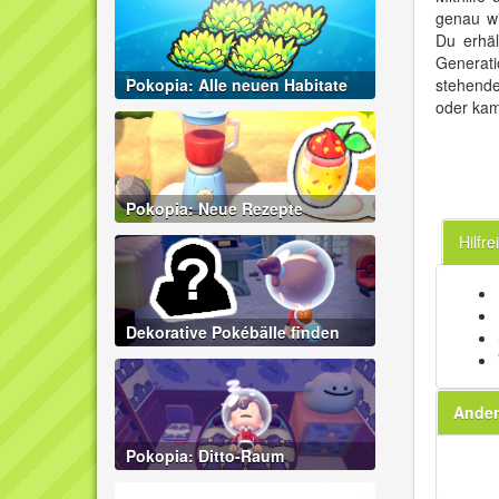
genau wi
Du erhäl
Generati
Pokopia: Alle neuen Habitate
stehende
oder kam
Pokopia: Neue Rezepte
Hilfr
Dekorative Pokébälle finden
Ander
Pokopia: Ditto-Raum