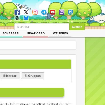
Suchen
auschbasar
BisaBoard
Weiteres
Bilderdex
Ei-Gruppen
r du Informationen benötigst. Solltest du nicht