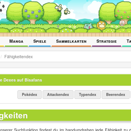
Manga
Spiele
Sammelkarten
Strategie
T
Fähigkeitendex
e Dexes auf Bisafans
Pokédex
Attackendex
Typendex
Beerendex
gkeiten
 unserer Suchfunktion findest du im handumdrehen jede Fähigkeit zu de