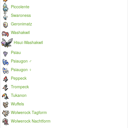
Piccolente
Swaroness
Geronimatz
Washakwil
Hisui-Washakwil
Psiau
Psiaugon ♂
Psiaugon ♀
Peppeck
Trompeck
Tukanon
Wuffels
Wolwerock Tagform
Wolwerock Nachtform