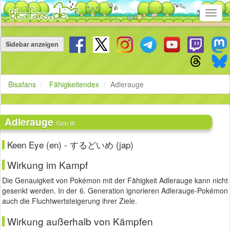
Toggl
navig
Navigation
überspringen
Sidebar anzeigen
Bisafans
Fähigkeitendex
Adlerauge
Adlerauge
Gen III
Keen Eye (en) - するどいめ (jap)
Wirkung im Kampf
Die Genauigkeit von Pokémon mit der Fähigkeit Adlerauge kann nicht
gesenkt werden. In der 6. Generation ignorieren Adlerauge-Pokémon
auch die Fluchtwertsteigerung ihrer Ziele.
Wirkung außerhalb von Kämpfen