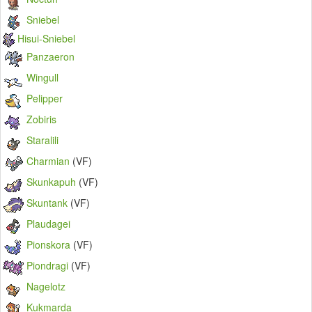
Sniebel
Hisui-Sniebel
Panzaeron
Wingull
Pelipper
Zobiris
Staralili
Charmian
(VF)
Skunkapuh
(VF)
Skuntank
(VF)
Plaudagei
Pionskora
(VF)
Piondragi
(VF)
Nagelotz
Kukmarda