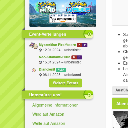
Event-Verteilungen
Sc
ge
Mysteriöse Pirsifbeere
ab
K
P
12.01.2024 – unbefristet
Ch
ge
Neo-Kitakami-Hülle
K
P
15.01.2024 – unbefristet
Es
Le
Diancienit
PLZA
Al
06.11.2025 – unbekannt
da
Weitere Events
Ausfüh
Unterstütze uns!
Abent
Allgemeine Informationen
Wind auf Amazon
Welle auf Amazon