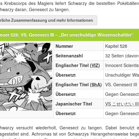
s Krebscorps des Magiers liefert Schwarzy die bestellten Pokébälle
hwarzy daran, Genesect zu fangen.
rliche Zusammenfassung und mehr Informationen
euer 528: VS. Genesect III – „Der unschuldige Wissenschaftler“
Nummer
Kapitel 528
Seitenanzahl
32 Seiten (davon 
Englischer Titel (
VIZ
)
Innocent Scientis
Übersetzt
Unschuldiger Wis
Englischer Titel (
ShA
)
VS. Genesect III
Übersetzt
Gegen Genesect 
Japanischer Titel
VS こせいだい III
Übersetzt
Gegen Genesect I
hwarzy versucht wiederholt, Genesect zu fangen. Dabei benutzt e
sgestattet sind. Achromas ist von Schwarzys Herangehensweise begei