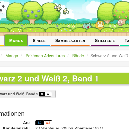
Manga
Spiele
Sammelkarten
Strategie
T
Manga
Pokémon Adventures
Bände
Schwarz 2 und Weiß 
arz 2 und Weiß 2, Band 1
arz und Weiß, Band 9
S
W
rmationen
Arc
S2
W2
Kapitelanzahl
7 (Abenteuer 525 bis Abenteuer 531)