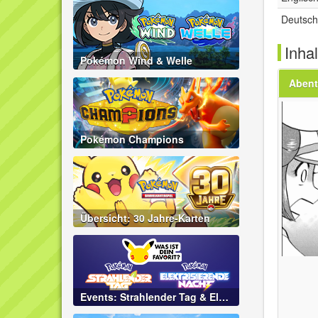
Deutsc
Inhal
Pokémon Wind & Welle
Abent
Pokémon Champions
Übersicht: 30 Jahre-Karten
Events: Strahlender Tag & Elektrisierende Nacht