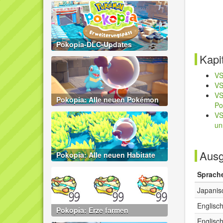
Pokopia-DLC-Updates
Kapi
VS
VS
VS
Pokopia: Alle neuen Pokémon
Po
VS
un
Aus
Pokopia: Alle neuen Habitate
Sprach
Japanis
Englisc
Pokopia: Erze farmen
Englisc