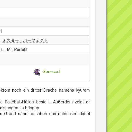
 I
–
ミスター・パーフェクト
 – Mr. Perfekt
Genesect
ekrom noch ein dritter Drache namens Kyurem
Pokéball-Hüllen bestellt. Außerdem zeigt er
Leistungen zu bringen.
 den Grund näher ansehen und entdecken dabei