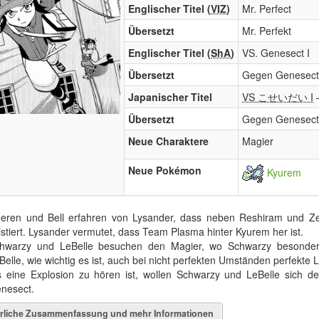
Englischer Titel (
VIZ
)
Mr. Perfect
Übersetzt
Mr. Perfekt
Englischer Titel (
ShA
)
VS. Genesect I
Übersetzt
Gegen Genesect
Japanischer Titel
VS こせいだい I
Übersetzt
Gegen Genesect I
Neue Charaktere
Magier
Neue Pokémon
Kyurem
eren und Bell erfahren von Lysander, dass neben Reshiram und Z
istiert. Lysander vermutet, dass Team Plasma hinter Kyurem her ist.
hwarzy und LeBelle besuchen den Magier, wo Schwarzy besondere 
Belle, wie wichtig es ist, auch bei nicht perfekten Umständen perfekte 
s eine Explosion zu hören ist, wollen Schwarzy und LeBelle sich
nesect.
rliche Zusammenfassung und mehr Informationen