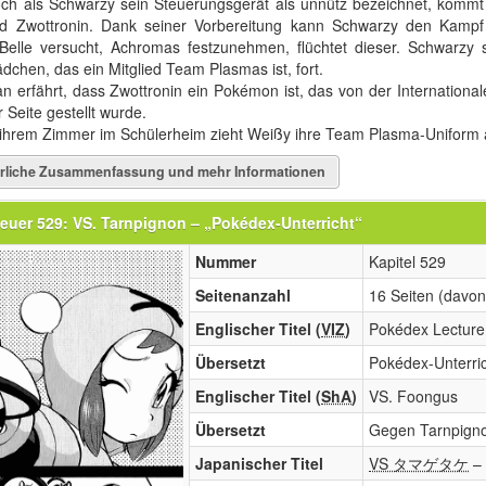
ch als Schwarzy sein Steuerungsgerät als unnütz bezeichnet, komm
d Zwottronin. Dank seiner Vorbereitung kann Schwarzy den Kamp
Belle versucht, Achromas festzunehmen, flüchtet dieser. Schwarzy 
dchen, das ein Mitglied Team Plasmas ist, fort.
n erfährt, dass Zwottronin ein Pokémon ist, das von der International
r Seite gestellt wurde.
 ihrem Zimmer im Schülerheim zieht Weißy ihre Team Plasma-Uniform a
rliche Zusammenfassung und mehr Informationen
euer 529: VS. Tarnpignon – „Pokédex-Unterricht“
Nummer
Kapitel 529
Seitenanzahl
16 Seiten (davon
Englischer Titel (
VIZ
)
Pokédex Lecture
Übersetzt
Pokédex-Unterri
Englischer Titel (
ShA
)
VS. Foongus
Übersetzt
Gegen Tarnpign
Japanischer Titel
VS タマゲタケ