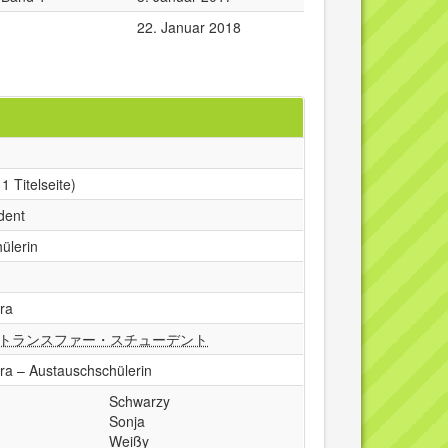
1
22. Januar 2018
1 Titelseite)
dent
ülerin
ra
トランスファー・スチューデント
a – Austauschschülerin
Schwarzy
Sonja
Weißy