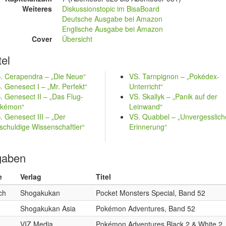
Weiteres
Diskussionstopic im BisaBoard
Deutsche Ausgabe bei Amazon
Englische Ausgabe bei Amazon
Cover
Übersicht
tel
. Cerapendra – „Die Neue“
VS. Tarnpignon – „Pokédex-
. Genesect I – „Mr. Perfekt“
Unterricht“
. Genesect II – „Das Flug-
VS. Skallyk – „Panik auf der
kémon“
Leinwand“
. Genesect III – „Der
VS. Quabbel – „Unvergesslich
schuldige Wissenschaftler“
Erinnerung“
gaben
e
Verlag
Titel
ch
Shogakukan
Pocket Monsters Special, Band 52
h
Shogakukan Asia
Pokémon Adventures, Band 52
h
VIZ Media
Pokémon Adventures Black 2 & White 2,