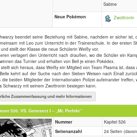
Sabine
Neue Pokémon
Zwottronin
hwarzy beendet seine Beziehung mit Sabine, nachdem er sicher ist, 
meinsam mit Leo zum Unterricht in der Trainerschule. In der ersten St
 und stellt der Klasse die neue Schülerin Weißy vor.
eren verlagert den Unterricht nach draußen, wo die Schüler ein Kam
winnen das Turnier und erhalten von Bell je einen Pokédex.
 stellt sich heraus, dass Weißy ein Mitglied von Team Plasma ist, dass
Belle kehrt auf der Suche nach den Sieben Weisen nach Einall zurück,
s die beiden Mitglieder der Internationalen Polizei aufeinander treffen
s Schwarzy mit seinem Zwottronin besiegen kann.
rliche Zusammenfassung und mehr Informationen
euer 526: VS. Genesect I – „Mr. Perfekt“
Nummer
Kapitel 526
Seitenanzahl
24 Seiten (davon