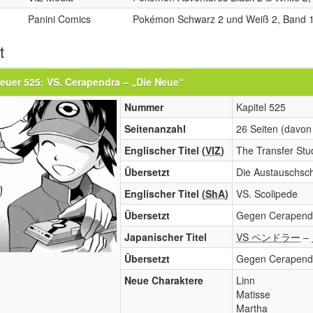
h
Panini Comics
Pokémon Schwarz 2 und Weiß 2, Band 
t
euer 525: VS. Cerapendra – „Die Neue“
Nummer
Kapitel 525
Seitenanzahl
26 Seiten (davon 
Englischer Titel (
VIZ
)
The Transfer Stu
Übersetzt
Die Austauschsch
Englischer Titel (
ShA
)
VS. Scolipede
Übersetzt
Gegen Cerapend
Japanischer Titel
VS ペンドラー
–
Übersetzt
Gegen Cerapendr
Neue Charaktere
Linn
Matisse
Martha