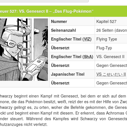
euer 527: VS. Genesect II – „Das Flug-Pokémon“
Nummer
Kapitel 527
Seitenanzahl
26 Seiten (davon
Englischer Titel (
VIZ
)
Flying Type
Übersetzt
Flug-Typ
Englischer Titel (
ShA
)
VS. Genesect II
Übersetzt
Gegen Genesect 
Japanischer Titel
VS こせいだい II
Übersetzt
Gegen Genesect I
hwarzy beginnt einen Kampf mit Genesect, bei dem er sich auf dem
none, die das Pokémon besitzt, weiß, reizt der es mit der Hilfe von Zw
hwarzy gelingt es, zu orten, woher die Befehle gekommen, die Genese
eckt und beginnt einen Kampf mit diesem. Er erkennt, dass Achromas 
nder steuert. Während des Kampfes wird Schwarzy von Genesects T
hutzanzuges nicht verletzt.