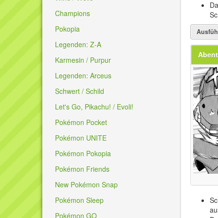
Da
Champions
Sc
Pokopia
Ausfüh
Legenden: Z-A
Abent
Karmesin / Purpur
Legenden: Arceus
Schwert / Schild
Let's Go, Pikachu! / Evoli!
Pokémon Pocket
Pokémon UNITE
Pokémon Pokopia
Pokémon Friends
New Pokémon Snap
Pokémon Sleep
Sc
au
Pokémon GO