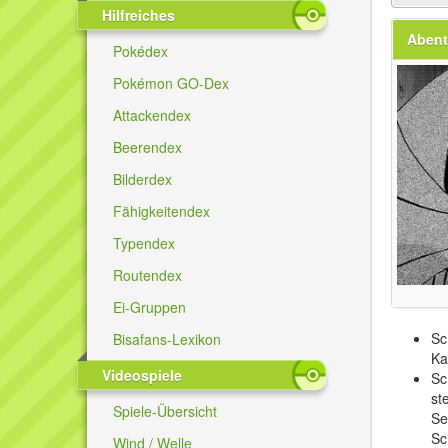
Hilfreiches
Abent
Pokédex
Pokémon GO-Dex
Attackendex
Beerendex
Bilderdex
Fähigkeitendex
Typendex
Routendex
Ei-Gruppen
Sc
Bisafans-Lexikon
Ka
Videospiele
Sc
st
Spiele-Übersicht
Se
Sc
Wind / Welle