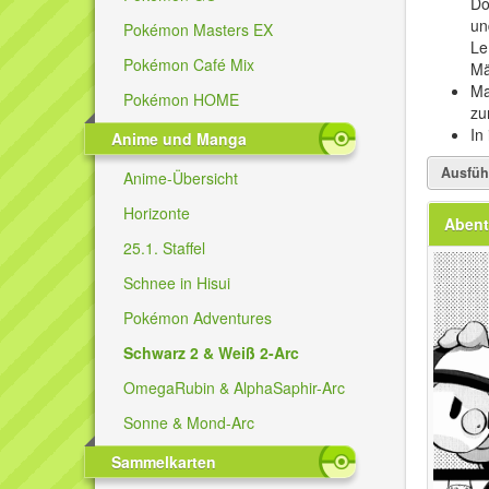
Do
un
Pokémon Masters EX
Le
Pokémon Café Mix
Mä
Ma
Pokémon HOME
zu
In
Anime und Manga
Ausfüh
Anime-Übersicht
Horizonte
Abent
25.1. Staffel
Schnee in Hisui
Pokémon Adventures
Schwarz 2 & Weiß 2-Arc
OmegaRubin & AlphaSaphir-Arc
Sonne & Mond-Arc
Sammelkarten