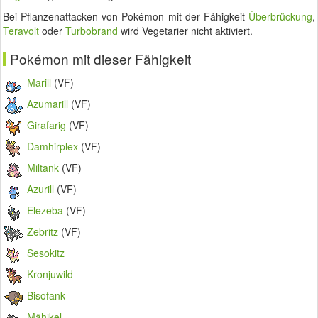
Bei Pflanzenattacken von Pokémon mit der Fähigkeit
Überbrückung
,
Teravolt
oder
Turbobrand
wird Vegetarier nicht aktiviert.
Pokémon mit dieser Fähigkeit
Marill
(VF)
Azumarill
(VF)
Girafarig
(VF)
Damhirplex
(VF)
Miltank
(VF)
Azurill
(VF)
Elezeba
(VF)
Zebritz
(VF)
Sesokitz
Kronjuwild
Bisofank
Mähikel