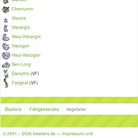
Chevrumm
Viscora
Viscargot
Hisui-Viscargot
Viscogon
Hisui-Viscogon
Sen-Long
Damythir
(VF)
Farigiraf
(VF)
Bisafans
Fähigkeitendex
Vegetarier
© 2001 – 2026 bisafans.de — Impressum und