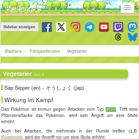
Toggl
navig
Navigation
überspringen
Sidebar anzeigen
Bisafans
Fähigkeitendex
Vegetarier
Vegetarier
Gen V
Sap Sipper (en) - そうしょく (jap)
Wirkung im Kampf
Das Pokémon ist immun gegen Attacken vom Typ
. Trifft eine
Pflanzenattacke das Pokémon, wird sein Angriff um eine Stufe
erhöht.
Auch bei Attacken, die mehrmals in der Runde treffen (z.B.
Kugelsaat
), wird der Angriff nur um eine Stufe erhöht.