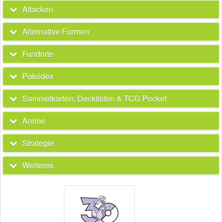
Attacken
Alternative Formen
Fundorte
Pokédex
Sammelkarten, Decklisten & TCG Pocket
Anime
Strategie
Weiteres