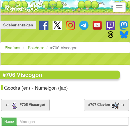
Toggl
navig
Navigation
überspringen
Sidebar anzeigen
Bisafans
Pokédex
#706 Viscogon
#706 Viscogon
Goodra (en) - Numelgon (jap)
←
#705 Viscargot
#707 Clavion
→
Name