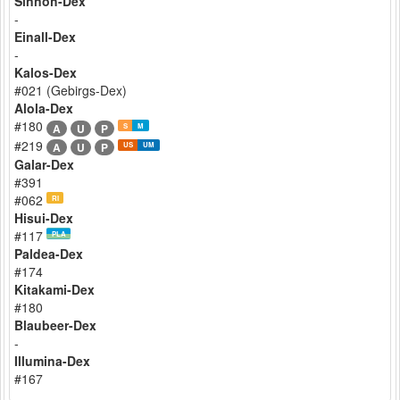
Sinnoh-Dex
-
Einall-Dex
-
Kalos-Dex
#021 (Gebirgs-Dex)
Alola-Dex
#180
A
U
P
S
M
#219
A
U
P
US
UM
Galar-Dex
#391
#062
RI
Hisui-Dex
#117
PLA
Paldea-Dex
#174
Kitakami-Dex
#180
Blaubeer-Dex
-
Illumina-Dex
#167