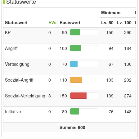
Statuswerte
Minimum
Er
Statuswert
EVs
Basiswert
Lv. 50
Lv. 100
Lv
KP
0
90
150
290
Angriff
0
100
94
184
Verteidigung
0
70
67
130
Spezial‑Angriff
0
110
103
202
Spezial‑Verteidigung
3
150
139
274
Initiative
0
80
76
148
Summe: 600