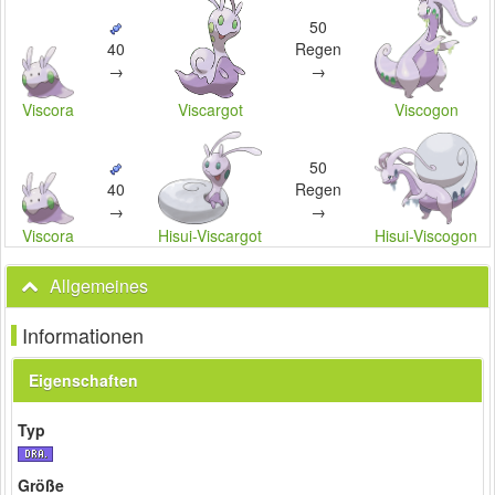
50
Regen
40
→
→
Viscora
Viscargot
Viscogon
50
Regen
40
→
→
Hisui-Viscargot
Viscora
Hisui-Viscogon
Allgemeines
Informationen
Eigenschaften
Typ
Größe