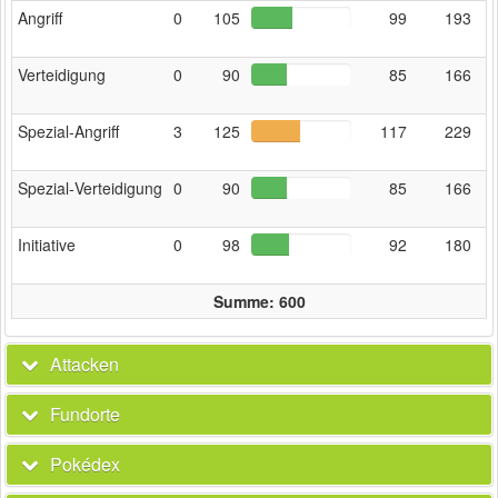
Angriff
0
105
99
193
Verteidigung
0
90
85
166
Spezial‑Angriff
3
125
117
229
Spezial‑Verteidigung
0
90
85
166
Initiative
0
98
92
180
Summe: 600
Attacken
Fundorte
Pokédex