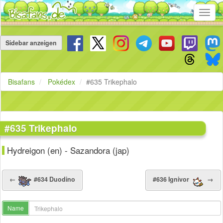
Toggl
navig
Navigation
überspringen
Sidebar anzeigen
Bisafans
Pokédex
#635 Trikephalo
#635 Trikephalo
Hydreigon (en) - Sazandora (jap)
←
#634 Duodino
#636 Ignivor
→
Name