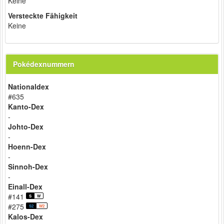
Keine
Versteckte Fähigkeit
Keine
Pokédexnummern
Nationaldex
#635
Kanto-Dex
-
Johto-Dex
-
Hoenn-Dex
-
Sinnoh-Dex
-
Einall-Dex
#141
S
W
#275
S2
W2
Kalos-Dex