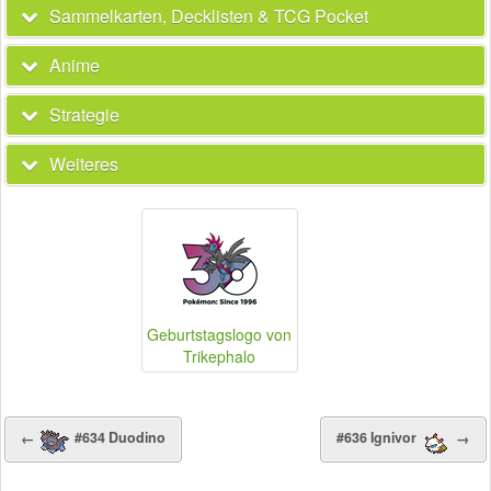
Sammelkarten, Decklisten & TCG Pocket
Anime
Strategie
Weiteres
Geburtstagslogo von
Trikephalo
←
#634 Duodino
#636 Ignivor
→