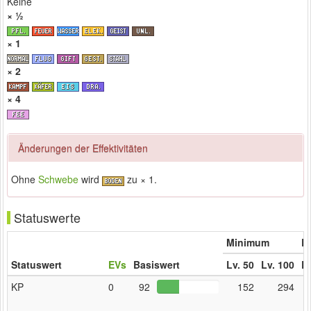
Keine
× ½
× 1
× 2
× 4
Änderungen der Effektivitäten
Ohne
Schwebe
wird
zu × 1.
Statuswerte
Minimum
Er
Statuswert
EVs
Basiswert
Lv. 50
Lv. 100
Lv
KP
0
92
152
294