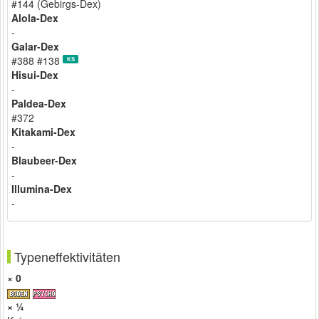
#144 (Gebirgs-Dex)
Alola-Dex
-
Galar-Dex
#388 #138
KS
Hisui-Dex
-
Paldea-Dex
#372
Kitakami-Dex
-
Blaubeer-Dex
-
Illumina-Dex
-
Typeneffektivitäten
× 0
× ¼