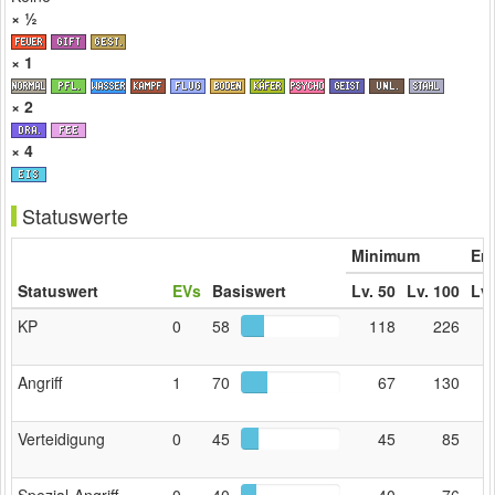
× ½
× 1
× 2
× 4
Statuswerte
Minimum
Erw
Statuswert
EVs
Basiswert
Lv. 50
Lv. 100
Lv.
KP
0
58
118
226
Angriff
1
70
67
130
Verteidigung
0
45
45
85
Spezial‑Angriff
0
40
40
76