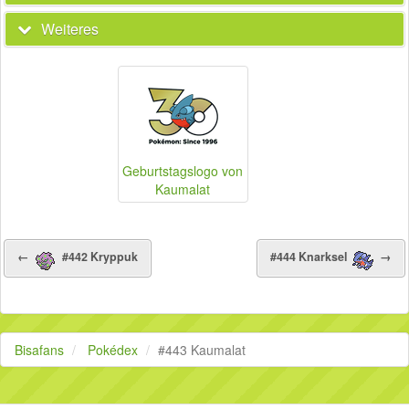
Weiteres
Geburtstagslogo von
Kaumalat
←
#442 Kryppuk
#444 Knarksel
→
Bisafans
Pokédex
#443 Kaumalat