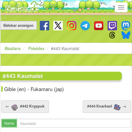
Toggl
navig
Navigation
überspringen
Sidebar anzeigen
Bisafans
Pokédex
#443 Kaumalat
#443 Kaumalat
Gible (en) - Fukamaru (jap)
←
#442 Kryppuk
#444 Knarksel
→
Name