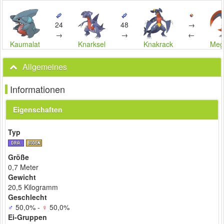
→
24
48
←
→
→
Knarksel
Kaumalat
Meg
Knakrack
Allgemeines
Informationen
Eigenschaften
Typ
Größe
0,7 Meter
Gewicht
20,5 Kilogramm
Geschlecht
♂
50,0% -
♀
50,0%
Ei-Gruppen