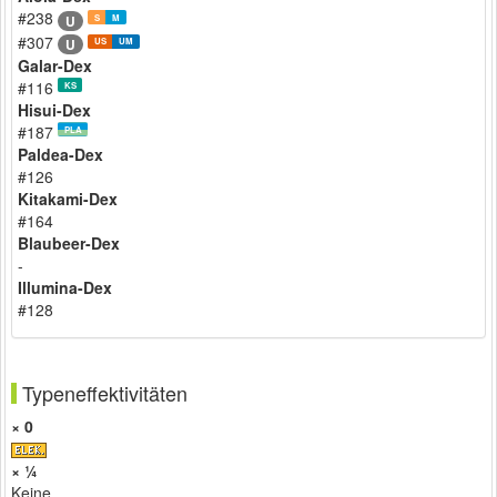
#238
U
S
M
#307
U
US
UM
Galar-Dex
#116
KS
Hisui-Dex
#187
PLA
Paldea-Dex
#126
Kitakami-Dex
#164
Blaubeer-Dex
-
Illumina-Dex
#128
Typeneffektivitäten
× 0
× ¼
Keine