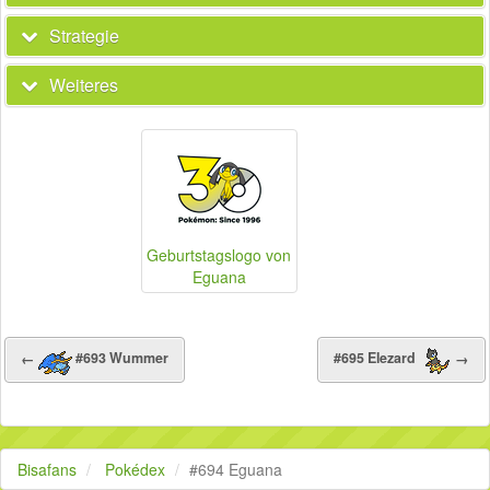
Strategie
Weiteres
Geburtstagslogo von
Eguana
←
#693 Wummer
#695 Elezard
→
Bisafans
Pokédex
#694 Eguana