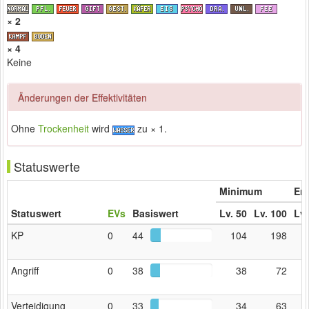
× 2
× 4
Keine
Änderungen der Effektivitäten
Ohne
Trockenheit
wird
zu × 1.
Statuswerte
Minimum
Erw
Statuswert
EVs
Basiswert
Lv. 50
Lv. 100
Lv.
KP
0
44
104
198
Angriff
0
38
38
72
Verteidigung
0
33
34
63