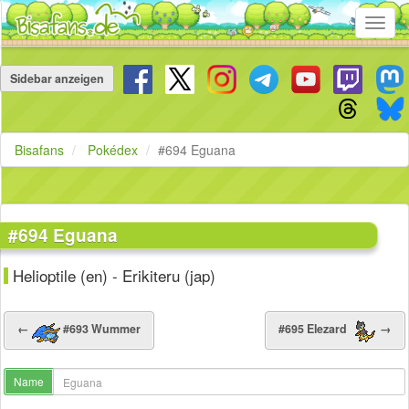
Toggl
navig
Navigation
überspringen
Sidebar anzeigen
Bisafans
Pokédex
#694 Eguana
#694 Eguana
Helioptile (en) - Erikiteru (jap)
←
#693 Wummer
#695 Elezard
→
Name