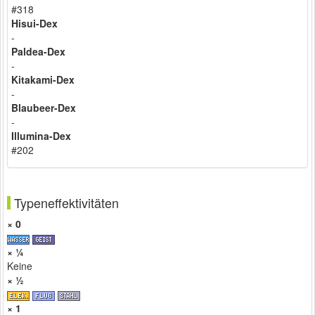
#318
Hisui-Dex
-
Paldea-Dex
-
Kitakami-Dex
-
Blaubeer-Dex
-
Illumina-Dex
#202
Typeneffektivitäten
× 0
× ¼
Keine
× ½
× 1