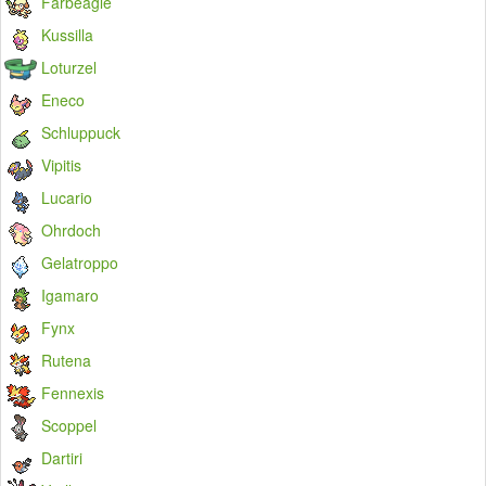
Farbeagle
Kussilla
Loturzel
Eneco
Schluppuck
Vipitis
Lucario
Ohrdoch
Gelatroppo
Igamaro
Fynx
Rutena
Fennexis
Scoppel
Dartiri