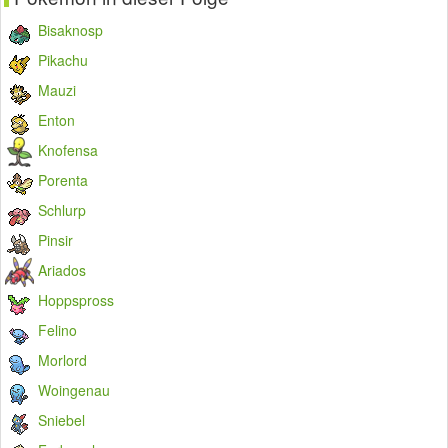
Bisaknosp
Pikachu
Mauzi
Enton
Knofensa
Porenta
Schlurp
Pinsir
Ariados
Hoppspross
Felino
Morlord
Woingenau
Sniebel