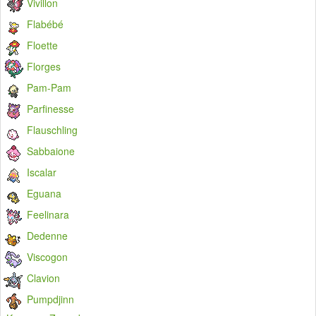
Vivillon
Flabébé
Floette
Florges
Pam-Pam
Parfinesse
Flauschling
Sabbaione
Iscalar
Eguana
Feelinara
Dedenne
Viscogon
Clavion
Pumpdjinn