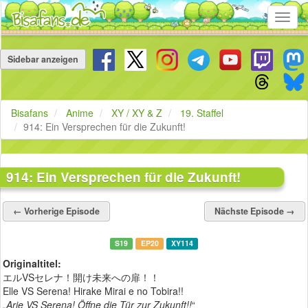
Toggl
navig
Navigation
überspringen
Sidebar anzeigen
Bisafans
Anime
XY / XY & Z
19. Staffel
914: Ein Versprechen für die Zukunft!
914: Ein Versprechen für die Zukunft!
← Vorherige Episode
Nächste Episode →
S19
EP20
XY114
Originaltitel:
エルVSセレナ！開け未来への扉！！
Elle VS Serena! Hirake Mirai e no Tobira!!
„Arie VS Serena! Öffne die Tür zur Zukunft!!
“