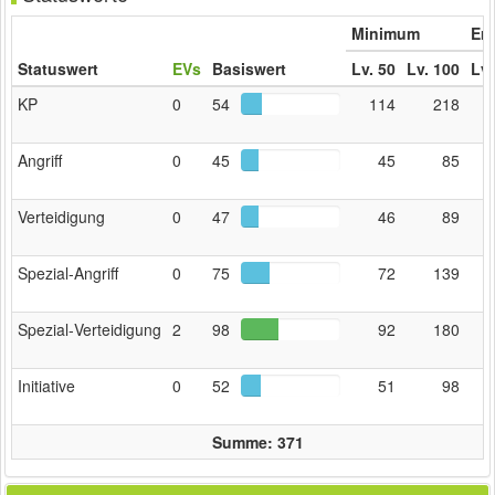
Minimum
Erw
Statuswert
EVs
Basiswert
Lv. 50
Lv. 100
Lv.
KP
0
54
114
218
Angriff
0
45
45
85
Verteidigung
0
47
46
89
Spezial‑Angriff
0
75
72
139
Spezial‑Verteidigung
2
98
92
180
Initiative
0
52
51
98
Summe: 371