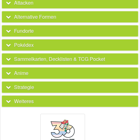
Attacken
Alternative Formen
Fundorte
Pokédex
Sammelkarten, Decklisten & TCG Pocket
Anime
Strategie
Weiteres