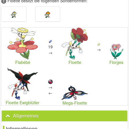
Floette besitzt die folgenden Sonderformen:
!
19
→
→
Florges
Flabébé
Floette
→
←
Floette Ewigblütler
Mega-Floette
Allgemeines
Informationen