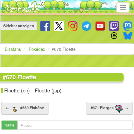
Toggl
navig
Navigation
überspringen
Sidebar anzeigen
Bisafans
Pokédex
#670 Floette
#670 Floette
Floette (en) - Floette (jap)
←
#669 Flabébé
#671 Florges
→
Name