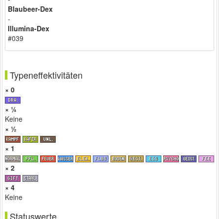
Blaubeer-Dex
-
Illumina-Dex
#039
Typeneffektivitäten
× 0
× ¼
Keine
× ½
× 1
× 2
× 4
Keine
Statuswerte