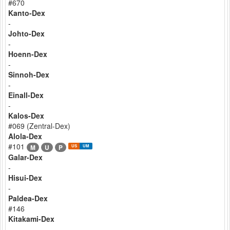
#670
Kanto-Dex
-
Johto-Dex
-
Hoenn-Dex
-
Sinnoh-Dex
-
Einall-Dex
-
Kalos-Dex
#069 (Zentral-Dex)
Alola-Dex
#101
M
U
P
US
UM
Galar-Dex
-
Hisui-Dex
-
Paldea-Dex
#146
Kitakami-Dex
-