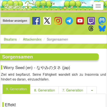
Toggl
navig
Navigation
überspringen
Sidebar anzeigen
Bisafans
Attackendex
Sorgensamen
Sorgensamen
Worry Seed (en) - なやみのタネ (jap)
Ziel wird bepflanzt. Seine Fähigkeit wandelt sich zu Insomnia und
hindert es daran, einzuschlafen.
9. Generation
8. Generation
7. Generation
Effekt