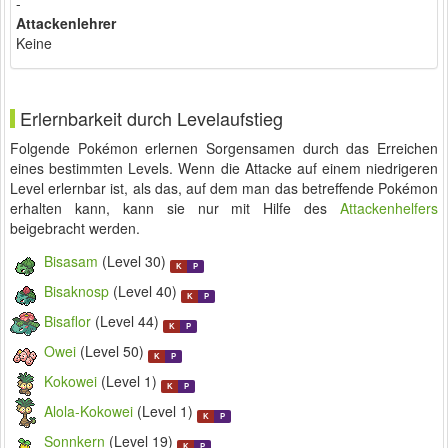
-
Attackenlehrer
Keine
Erlernbarkeit durch Levelaufstieg
Folgende Pokémon erlernen Sorgensamen durch das Erreichen
eines bestimmten Levels. Wenn die Attacke auf einem niedrigeren
Level erlernbar ist, als das, auf dem man das betreffende Pokémon
erhalten kann, kann sie nur mit Hilfe des
Attackenhelfers
beigebracht werden.
Bisasam
(Level 30)
K
P
Bisaknosp
(Level 40)
K
P
Bisaflor
(Level 44)
K
P
Owei
(Level 50)
K
P
Kokowei
(Level 1)
K
P
Alola-Kokowei
(Level 1)
K
P
Sonnkern
(Level 19)
K
P