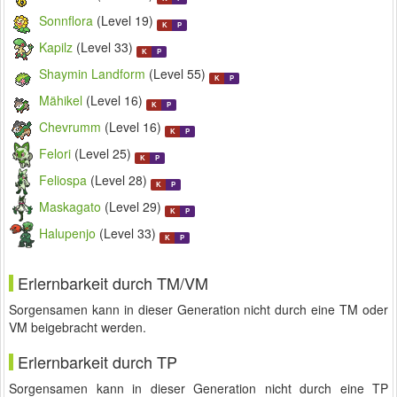
Sonnflora
(Level 19)
K
P
Kapilz
(Level 33)
K
P
Shaymin Landform
(Level 55)
K
P
Mähikel
(Level 16)
K
P
Chevrumm
(Level 16)
K
P
Felori
(Level 25)
K
P
Feliospa
(Level 28)
K
P
Maskagato
(Level 29)
K
P
Halupenjo
(Level 33)
K
P
Erlernbarkeit durch TM/VM
Sorgensamen kann in dieser Generation nicht durch eine TM oder
VM beigebracht werden.
Erlernbarkeit durch TP
Sorgensamen kann in dieser Generation nicht durch eine TP