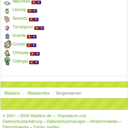
Waumboll
K
P
Lilminip
K
P
Sesokitz
K
P
Tarnpignon
K
P
Imantis
K
P
Curelei
K
P
Chimpep
K
P
Chilingel
K
P
Bisafans
Attackendex
Sorgensamen
© 2001 – 2026 bisafans.de — Impressum und
Datenschutzerklärung
–
Datenschutzmanager
–
Kinderhinweise
–
Elternhinweise
–
Fehler melden