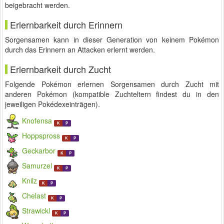
beigebracht werden.
Erlernbarkeit durch Erinnern
Sorgensamen kann in dieser Generation von keinem Pokémon
durch das Erinnern an Attacken erlernt werden.
Erlernbarkeit durch Zucht
Folgende Pokémon erlernen Sorgensamen durch Zucht mit
anderen Pokémon (kompatible Zuchteltern findest du in den
jeweiligen Pokédexeinträgen).
Knofensa
K
P
Hoppspross
K
P
Geckarbor
K
P
Samurzel
K
P
Knilz
K
P
Chelast
K
P
Strawickl
K
P