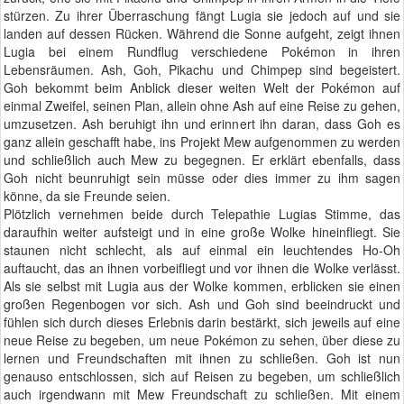
stürzen. Zu ihrer Überraschung fängt Lugia sie jedoch auf und sie
landen auf dessen Rücken. Während die Sonne aufgeht, zeigt ihnen
Lugia bei einem Rundflug verschiedene Pokémon in ihren
Lebensräumen. Ash, Goh, Pikachu und Chimpep sind begeistert.
Goh bekommt beim Anblick dieser weiten Welt der Pokémon auf
einmal Zweifel, seinen Plan, allein ohne Ash auf eine Reise zu gehen,
umzusetzen. Ash beruhigt ihn und erinnert ihn daran, dass Goh es
ganz allein geschafft habe, ins Projekt Mew aufgenommen zu werden
und schließlich auch Mew zu begegnen. Er erklärt ebenfalls, dass
Goh nicht beunruhigt sein müsse oder dies immer zu ihm sagen
könne, da sie Freunde seien.
Plötzlich vernehmen beide durch Telepathie Lugias Stimme, das
daraufhin weiter aufsteigt und in eine große Wolke hineinfliegt. Sie
staunen nicht schlecht, als auf einmal ein leuchtendes Ho-Oh
auftaucht, das an ihnen vorbeifliegt und vor ihnen die Wolke verlässt.
Als sie selbst mit Lugia aus der Wolke kommen, erblicken sie einen
großen Regenbogen vor sich. Ash und Goh sind beeindruckt und
fühlen sich durch dieses Erlebnis darin bestärkt, sich jeweils auf eine
neue Reise zu begeben, um neue Pokémon zu sehen, über diese zu
lernen und Freundschaften mit ihnen zu schließen. Goh ist nun
genauso entschlossen, sich auf Reisen zu begeben, um schließlich
auch irgendwann mit Mew Freundschaft zu schließen. Mit einem