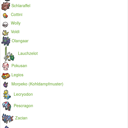
Schlaraffel
Cottini
Wolly
Voldi
Olangaar
Lauchzelot
Pokusan
Legios
Morpeko (Kohldampfmuster)
Lecryodon
Pescragon
Zacian