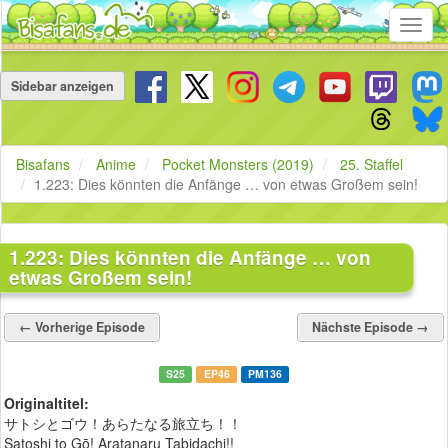
Toggl
navig
Navigation
überspringen
Sidebar anzeigen
Bisafans
Anime
Pocket Monsters (2019)
25. Staffel
1.223: Dies könnten die Anfänge … von etwas Großem sein!
1.223: Dies könnten die Anfänge … von
etwas Großem sein!
← Vorherige Episode
Nächste Episode →
S25
EP46
PM136
Originaltitel:
サトシとゴウ！あらたなる旅立ち！！
Satoshi to Gō! Aratanaru Tabidachi!!