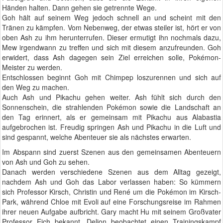
Händen halten. Dann gehen sie getrennte Wege.
Goh hält auf seinem Weg jedoch schnell an und scheint mit den
Tränen zu kämpfen. Vom Nebenweg, der etwas steiler ist, hört er von
oben Ash zu ihm herunterrufen. Dieser ermutigt ihn nochmals dazu,
Mew irgendwann zu treffen und sich mit diesem anzufreunden. Goh
erwidert, dass Ash dagegen sein Ziel erreichen solle, Pokémon-
Meister zu werden.
Entschlossen beginnt Goh mit Chimpep loszurennen und sich auf
den Weg zu machen.
Auch Ash und Pikachu gehen weiter. Ash fühlt sich durch den
Sonnenschein, die strahlenden Pokémon sowie die Landschaft an
den Tag erinnert, als er gemeinsam mit Pikachu aus Alabastia
aufgebrochen ist. Freudig springen Ash und Pikachu in die Luft und
sind gespannt, welche Abenteuer sie als nächstes erwarten.
Im Abspann sind zuerst Szenen aus den gemeinsamen Abenteuern
von Ash und Goh zu sehen.
Danach werden verschiedene Szenen aus dem Alltag gezeigt,
nachdem Ash und Goh das Labor verlassen haben: So kümmern
sich Professor Kirsch, Christin und René um die Pokémon im Kirsch-
Park, während Chloe mit Evoli auf eine Forschungsreise im Rahmen
ihrer neuen Aufgabe aufbricht. Gary macht Hu mit seinem Großvater
Professor Eich bekannt. Delion beobachtet einen Trainingskampf