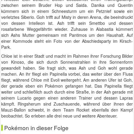
zwischen seinem Bruder Hop und Saida. Danika und Quentin
kümmern sich in einem Schneesturm um ein Petznief sowie ein
verletztes Siberio. Goh trifft auf Misty in deren Arena, die beeindruckt
von dessen Intelleon ist. Ash trifft sein Smettbo und dessen
rosafarbene Weggefährtin wieder. Zuhause in Alabastia kümmert
sich Ashs Mutter gemeinsam mit Pantimos um den Haushalt. Auf
einer Kommode steht ein Foto von der Abschiedsparty im Kirsch-
Park.
Chloe ist in einer Stadt und macht im Rahmen ihrer Forschung Bilder
von Kinoso, die sich durch Sonnenstrahlen in ihre Sonnenform
gewandelt haben. Sie fragt sich, was Ash und Goh wohl gerade
machen. An ihr fliegt ein Papinella vorbei, das weiter über den Fluss
fliegt, während Chloe mit Evoli weitergeht. Am anderen Ufer ist Goh,
der gerade eben ein Pokémon gefangen hat. Das Papinella fliegt
weiter und schließlich auch durch eine Straße, in der Ash gerade mit
seinem Lucario gegen einen anderen Trainer und dessen Lapras
kämpft. Ringsherum sind Zuschauende, während über ihnen der
Mauzi-Ballon schwebt, in dem Team Rocket ebenfalls den Kampf
beobachtet. So erleben alle drei neue und weitere Abenteuer.
Pokémon in dieser Folge