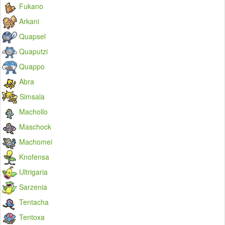
Fukano
Arkani
Quapsel
Quaputzi
Quappo
Abra
Simsala
Machollo
Maschock
Machomei
Knofensa
Ultrigaria
Sarzenia
Tentacha
Tentoxa