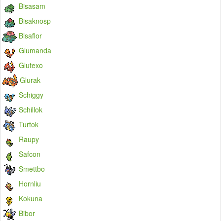
Bisasam
Bisaknosp
Bisaflor
Glumanda
Glutexo
Glurak
Schiggy
Schillok
Turtok
Raupy
Safcon
Smettbo
Hornliu
Kokuna
Bibor