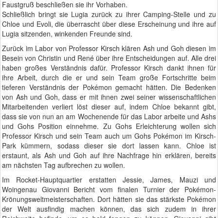
Faustgruß beschließen sie ihr Vorhaben.
Schließlich bringt sie Lugia zurück zu ihrer Camping-Stelle und zu
Chloe und Evoli, die überrascht über diese Erscheinung und ihre auf
Lugia sitzenden, winkenden Freunde sind.
Zurück im Labor von Professor Kirsch klären Ash und Goh diesen im
Besein von Christin und René über ihre Entscheidungen auf. Alle drei
haben großes Verständnis dafür. Professor Kirsch dankt ihnen für
ihre Arbeit, durch die er und sein Team große Fortschritte beim
tieferen Verständnis der Pokémon gemacht hätten. Die Bedenken
von Ash und Goh, dass er mit ihnen zwei seiner wissenschaftlichen
Mitarbeitenden verliert löst dieser auf, indem Chloe bekannt gibt,
dass sie von nun an am Wochenende für das Labor arbeite und Ashs
und Gohs Position einnehme. Zu Gohs Erleichterung wollen sich
Professor Kirsch und sein Team auch um Gohs Pokémon im Kirsch-
Park kümmern, sodass dieser sie dort lassen kann. Chloe ist
erstaunt, als Ash und Goh auf ihre Nachfrage hin erklären, bereits
am nächsten Tag aufbrechen zu wollen.
Im Rocket-Hauptquartier erstatten Jessie, James, Mauzi und
Woingenau Giovanni Bericht vom finalen Turnier der Pokémon-
Krönungsweltmeisterschaften. Dort hätten sie das stärkste Pokémon
der Welt ausfindig machen können, das sich zudem in ihrer