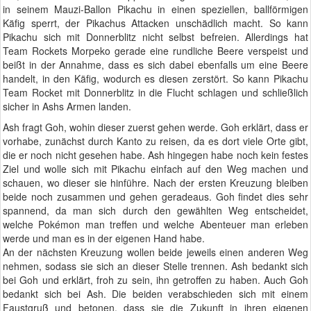
in seinem Mauzi-Ballon Pikachu in einen speziellen, ballförmigen
Käfig sperrt, der Pikachus Attacken unschädlich macht. So kann
Pikachu sich mit Donnerblitz nicht selbst befreien. Allerdings hat
Team Rockets Morpeko gerade eine rundliche Beere verspeist und
beißt in der Annahme, dass es sich dabei ebenfalls um eine Beere
handelt, in den Käfig, wodurch es diesen zerstört. So kann Pikachu
Team Rocket mit Donnerblitz in die Flucht schlagen und schließlich
sicher in Ashs Armen landen.
Ash fragt Goh, wohin dieser zuerst gehen werde. Goh erklärt, dass er
vorhabe, zunächst durch Kanto zu reisen, da es dort viele Orte gibt,
die er noch nicht gesehen habe. Ash hingegen habe noch kein festes
Ziel und wolle sich mit Pikachu einfach auf den Weg machen und
schauen, wo dieser sie hinführe. Nach der ersten Kreuzung bleiben
beide noch zusammen und gehen geradeaus. Goh findet dies sehr
spannend, da man sich durch den gewählten Weg entscheidet,
welche Pokémon man treffen und welche Abenteuer man erleben
werde und man es in der eigenen Hand habe.
An der nächsten Kreuzung wollen beide jeweils einen anderen Weg
nehmen, sodass sie sich an dieser Stelle trennen. Ash bedankt sich
bei Goh und erklärt, froh zu sein, ihn getroffen zu haben. Auch Goh
bedankt sich bei Ash. Die beiden verabschieden sich mit einem
Faustgruß und betonen, dass sie die Zukunft in ihren eigenen