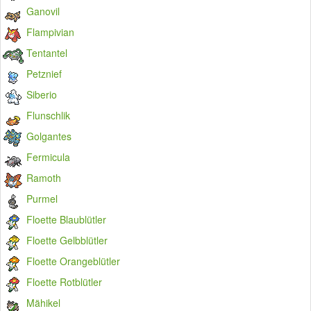
Ganovil
Flampivian
Tentantel
Petznief
Siberio
Flunschlik
Golgantes
Fermicula
Ramoth
Purmel
Floette Blaublütler
Floette Gelbblütler
Floette Orangeblütler
Floette Rotblütler
Mähikel