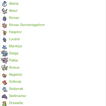
Altaria
Absol
Kinoso
Kinoso Sonnentagsform
Haspiror
Lucario
Mantirps
Dialga
Palkia
Arceus
Nagelotz
Grillmak
Sodamak
Sedimantur
Dressella