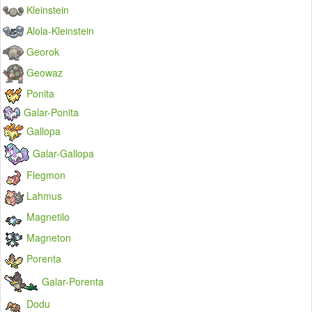
Kleinstein
Alola-Kleinstein
Georok
Geowaz
Ponita
Galar-Ponita
Gallopa
Galar-Gallopa
Flegmon
Lahmus
Magnetilo
Magneton
Porenta
Galar-Porenta
Dodu