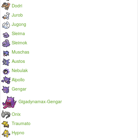
Dodri
Jurob
Jugong
Sleima
Sleimok
Muschas
Austos
Nebulak
Alpollo
Gengar
Gigadynamax-Gengar
Onix
Traumato
Hypno