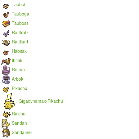
Taubsi
Tauboga
Tauboss
Rattfratz
Rattikarl
Habitak
Ibitak
Rettan
Arbok
Pikachu
Gigadynamax-Pikachu
Raichu
Sandan
Sandamer