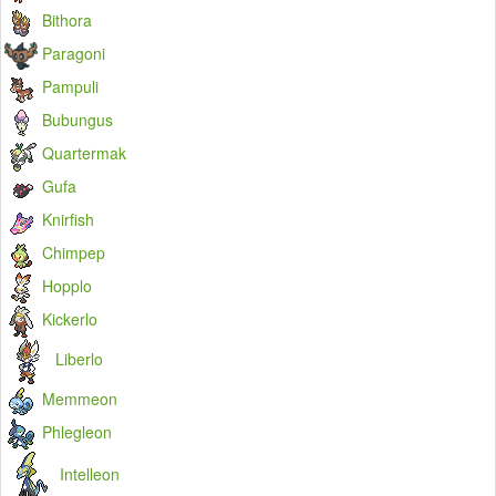
Bithora
Paragoni
Pampuli
Bubungus
Quartermak
Gufa
Knirfish
Chimpep
Hopplo
Kickerlo
Liberlo
Memmeon
Phlegleon
Intelleon