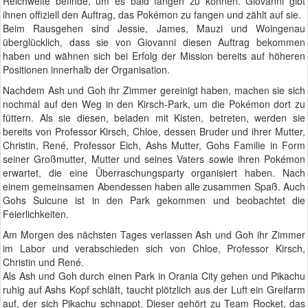
Reichweite befinde, um es bald fangen zu können. Giovanni gibt
ihnen offiziell den Auftrag, das Pokémon zu fangen und zählt auf sie.
Beim Rausgehen sind Jessie, James, Mauzi und Woingenau
überglücklich, dass sie von Giovanni diesen Auftrag bekommen
haben und wähnen sich bei Erfolg der Mission bereits auf höheren
Positionen innerhalb der Organisation.
Nachdem Ash und Goh ihr Zimmer gereinigt haben, machen sie sich
nochmal auf den Weg in den Kirsch-Park, um die Pokémon dort zu
füttern. Als sie diesen, beladen mit Kisten, betreten, werden sie
bereits von Professor Kirsch, Chloe, dessen Bruder und ihrer Mutter,
Christin, René, Professor Eich, Ashs Mutter, Gohs Familie in Form
seiner Großmutter, Mutter und seines Vaters sowie ihren Pokémon
erwartet, die eine Überraschungsparty organisiert haben. Nach
einem gemeinsamen Abendessen haben alle zusammen Spaß. Auch
Gohs Suicune ist in den Park gekommen und beobachtet die
Feierlichkeiten.
Am Morgen des nächsten Tages verlassen Ash und Goh ihr Zimmer
im Labor und verabschieden sich von Chloe, Professor Kirsch,
Christin und René.
Als Ash und Goh durch einen Park in Orania City gehen und Pikachu
ruhig auf Ashs Kopf schläft, taucht plötzlich aus der Luft ein Greifarm
auf, der sich Pikachu schnappt. Dieser gehört zu Team Rocket, das