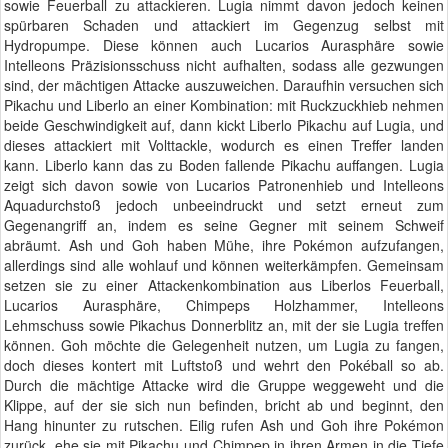
sowie Feuerball zu attackieren. Lugia nimmt davon jedoch keinen
spürbaren Schaden und attackiert im Gegenzug selbst mit
Hydropumpe. Diese können auch Lucarios Aurasphäre sowie
Intelleons Präzisionsschuss nicht aufhalten, sodass alle gezwungen
sind, der mächtigen Attacke auszuweichen. Daraufhin versuchen sich
Pikachu und Liberlo an einer Kombination: mit Ruckzuckhieb nehmen
beide Geschwindigkeit auf, dann kickt Liberlo Pikachu auf Lugia, und
dieses attackiert mit Volttackle, wodurch es einen Treffer landen
kann. Liberlo kann das zu Boden fallende Pikachu auffangen. Lugia
zeigt sich davon sowie von Lucarios Patronenhieb und Intelleons
Aquadurchstoß jedoch unbeeindruckt und setzt erneut zum
Gegenangriff an, indem es seine Gegner mit seinem Schweif
abräumt. Ash und Goh haben Mühe, ihre Pokémon aufzufangen,
allerdings sind alle wohlauf und können weiterkämpfen. Gemeinsam
setzen sie zu einer Attackenkombination aus Liberlos Feuerball,
Lucarios Aurasphäre, Chimpeps Holzhammer, Intelleons
Lehmschuss sowie Pikachus Donnerblitz an, mit der sie Lugia treffen
können. Goh möchte die Gelegenheit nutzen, um Lugia zu fangen,
doch dieses kontert mit Luftstoß und wehrt den Pokéball so ab.
Durch die mächtige Attacke wird die Gruppe weggeweht und die
Klippe, auf der sie sich nun befinden, bricht ab und beginnt, den
Hang hinunter zu rutschen. Eilig rufen Ash und Goh ihre Pokémon
zurück, ehe sie mit Pikachu und Chimpep in ihren Armen in die Tiefe