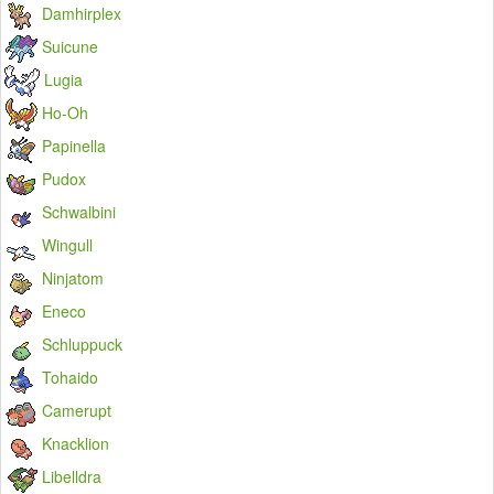
Damhirplex
Suicune
Lugia
Ho-Oh
Papinella
Pudox
Schwalbini
Wingull
Ninjatom
Eneco
Schluppuck
Tohaido
Camerupt
Knacklion
Libelldra