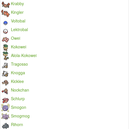
Krabby
Kingler
Voltobal
Lektrobal
Owei
Kokowei
Alola-Kokowei
Tragosso
Knogga
Kicklee
Nockchan
Schlurp
Smogon
Smogmog
Rihorn