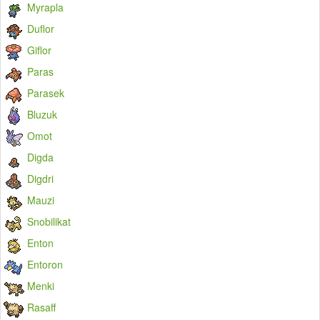
Myrapla
Duflor
Giflor
Paras
Parasek
Bluzuk
Omot
Digda
Digdri
Mauzi
Snobilikat
Enton
Entoron
Menki
Rasaff