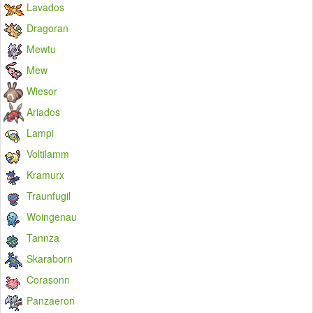
Lavados
Dragoran
Mewtu
Mew
Wiesor
Ariados
Lampi
Voltilamm
Kramurx
Traunfugil
Woingenau
Tannza
Skaraborn
Corasonn
Panzaeron