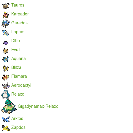
Tauros
Karpador
Garados
Lapras
Ditto
Evoli
Aquana
Blitza
Flamara
Aerodactyl
Relaxo
Gigadynamax-Relaxo
Arktos
Zapdos