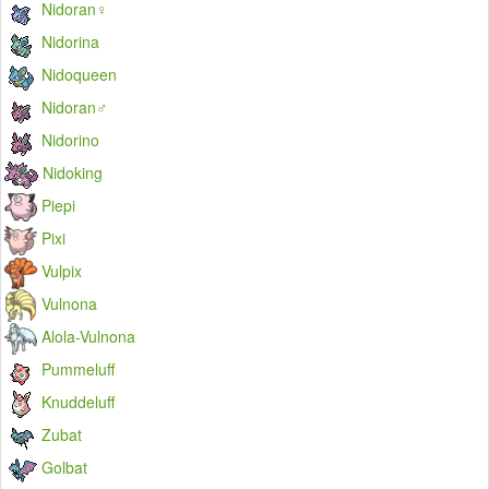
Nidoran♀
Nidorina
Nidoqueen
Nidoran♂
Nidorino
Nidoking
Piepi
Pixi
Vulpix
Vulnona
Alola-Vulnona
Pummeluff
Knuddeluff
Zubat
Golbat