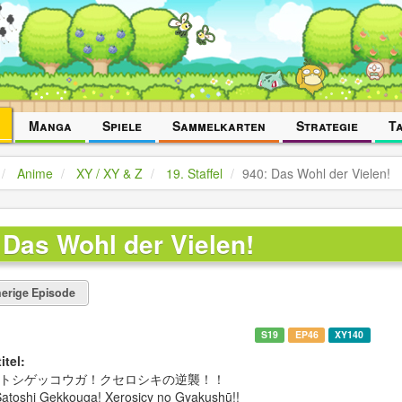
Manga
Spiele
Sammelkarten
Strategie
T
Anime
XY / XY & Z
19. Staffel
940: Das Wohl der Vielen!
 Das Wohl der Vielen!
erige Episode
S19
EP46
XY140
itel:
トシゲッコウガ！クセロシキの逆襲！！
atoshi Gekkouga! Xerosicy no Gyakushū!!