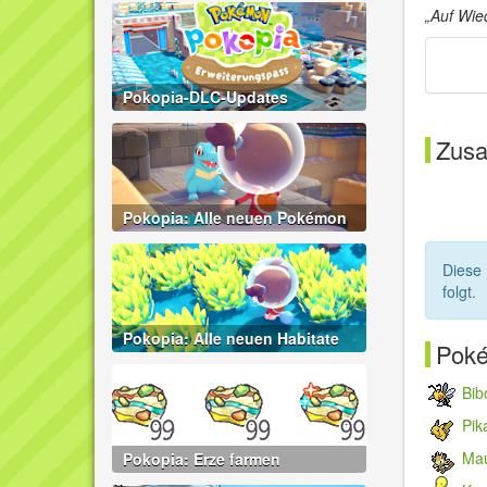
„Auf Wie
Pokopia-DLC-Updates
Zus
Pokopia: Alle neuen Pokémon
Diese
folgt.
Pokopia: Alle neuen Habitate
Poké
Bib
Pik
Ma
Pokopia: Erze farmen