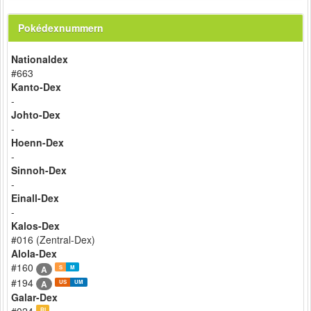
Pokédexnummern
Nationaldex
#663
Kanto-Dex
-
Johto-Dex
-
Hoenn-Dex
-
Sinnoh-Dex
-
Einall-Dex
-
Kalos-Dex
#016 (Zentral-Dex)
Alola-Dex
#160
A
S
M
#194
A
US
UM
Galar-Dex
#024
RI