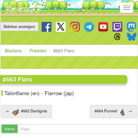
Toggl
navig
Navigation
überspringen
Sidebar anzeigen
Bisafans
Pokédex
#663 Fiaro
#663 Fiaro
Talonflame (en) - Fiarrow (jap)
←
#662 Dartignis
#664 Purmel
→
Name