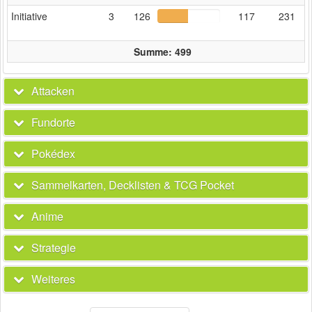
Initiative
3
126
117
231
Summe: 499
Attacken
Fundorte
Pokédex
Sammelkarten, Decklisten & TCG Pocket
Anime
Strategie
Weiteres