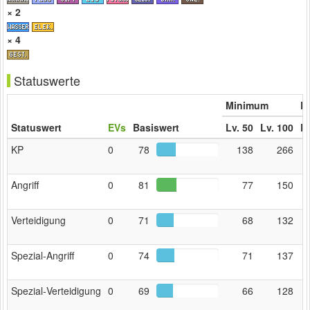
× 2
× 4
Statuswerte
Minimum
Er
Statuswert
EVs
Basiswert
Lv. 50
Lv. 100
Lv
KP
0
78
138
266
Angriff
0
81
77
150
Verteidigung
0
71
68
132
Spezial‑Angriff
0
74
71
137
Spezial‑Verteidigung
0
69
66
128