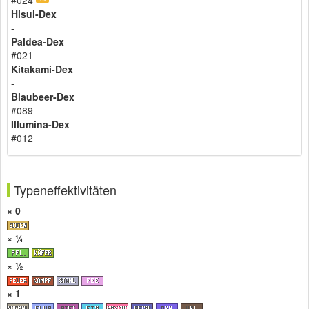
Hisui-Dex
-
Paldea-Dex
#021
Kitakami-Dex
-
Blaubeer-Dex
#089
Illumina-Dex
#012
Typeneffektivitäten
× 0
× ¼
× ½
× 1