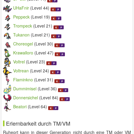
K
P
UHaFnir
(Level 44)
K
P
Peppeck
(Level 19)
K
P
Trompeck
(Level 21)
K
P
Tukanon
(Level 21)
K
P
Choreogel
(Level 30)
K
P
Krawalloro
(Level 47)
K
P
Voltrel
(Level 23)
K
P
Voltrean
(Level 24)
K
P
Flaminkno
(Level 31)
K
P
Dummimisel
(Level 36)
K
P
Donnersichel
(Level 84)
K
P
Beatori
(Level 64)
K
P
Erlernbarkeit durch TM/VM
Ruheort kann in dieser Generation nicht durch eine TM oder VM