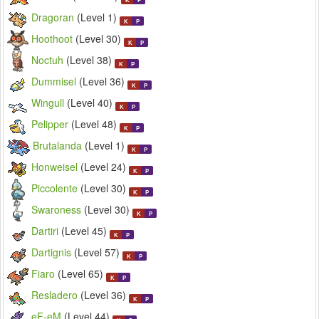
Dragoran
(Level 1)
K
P
Hoothoot
(Level 30)
K
P
Noctuh
(Level 38)
K
P
Dummisel
(Level 36)
K
P
Wingull
(Level 40)
K
P
Pelipper
(Level 48)
K
P
Brutalanda
(Level 1)
K
P
Honweisel
(Level 24)
K
P
Piccolente
(Level 30)
K
P
Swaroness
(Level 30)
K
P
Dartiri
(Level 45)
K
P
Dartignis
(Level 57)
K
P
Fiaro
(Level 65)
K
P
Resladero
(Level 36)
K
P
eF-eM
(Level 44)