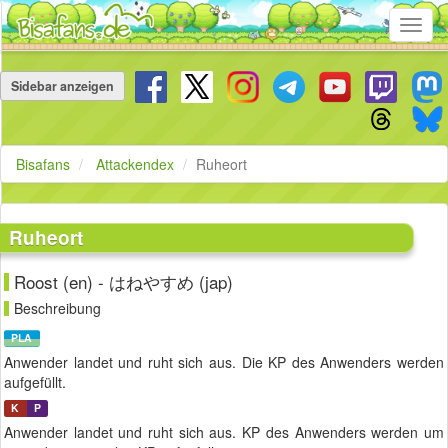
Toggl
navig
Navigation
überspringen
Sidebar anzeigen
Bisafans
Attackendex
Ruheort
Ruheort
Roost (en) - はねやすめ (jap)
Beschreibung
PLA
Anwender landet und ruht sich aus. Die KP des Anwenders werden
aufgefüllt.
K
P
Anwender landet und ruht sich aus. KP des Anwenders werden um