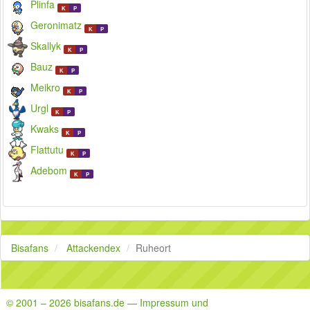
Plinfa
K
P
Geronimatz
K
P
Skallyk
K
P
Bauz
K
P
Meikro
K
P
Urgl
K
P
Kwaks
K
P
Flattutu
K
P
Adebom
K
P
Bisafans
Attackendex
Ruheort
© 2001 – 2026 bisafans.de — Impressum und