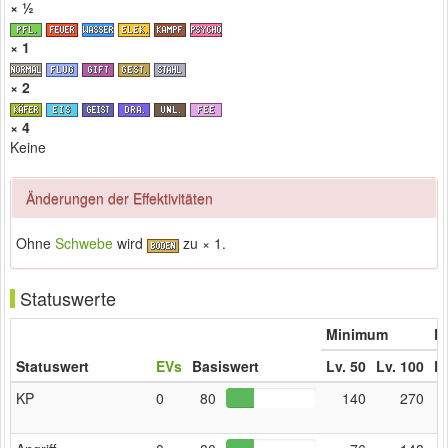
× ½
× 1
× 2
× 4
Keine
Änderungen der Effektivitäten
Ohne
Schwebe
wird
zu × 1.
Statuswerte
Minimum
Er
Statuswert
EVs
Basiswert
Lv. 50
Lv. 100
Lv
KP
0
80
140
270