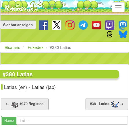
Toggl
navig
Navigation
überspringen
Sidebar anzeigen
Bisafans
Pokédex
#380 Latias
#380 Latias
Latias (en) - Latias (jap)
←
#379 Registeel
#381 Latios
→
Name