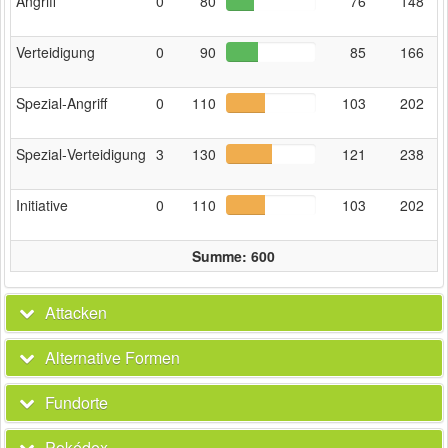
Angriff
0
80
76
148
Verteidigung
0
90
85
166
Spezial‑Angriff
0
110
103
202
Spezial‑Verteidigung
3
130
121
238
Initiative
0
110
103
202
Summe: 600
Attacken
Alternative Formen
Fundorte
Pokédex