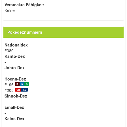
Versteckte Fähigkeit
Keine
Pokédexnummern
Nationaldex
#380
Kanto-Dex
-
Johto-Dex
-
Hoenn-Dex
#196
R
S
S
#205
OR
AS
Sinnoh-Dex
-
Einall-Dex
-
Kalos-Dex
-