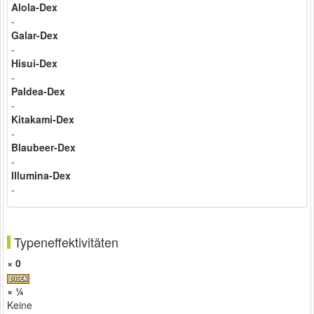
Alola-Dex
-
Galar-Dex
-
Hisui-Dex
-
Paldea-Dex
-
Kitakami-Dex
-
Blaubeer-Dex
-
Illumina-Dex
-
Typeneffektivitäten
× 0
× ¼
Keine