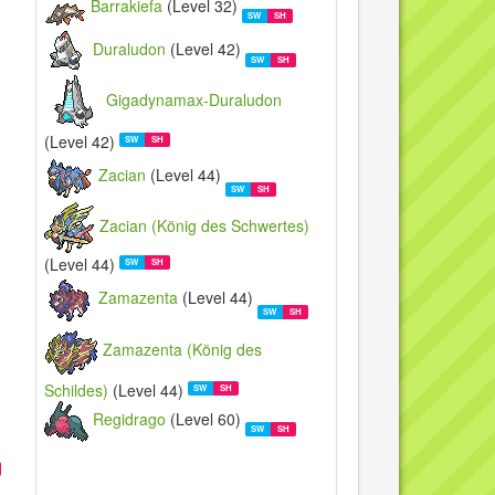
Barrakiefa
(Level 32)
SW
SH
Duraludon
(Level 42)
SW
SH
Gigadynamax-Duraludon
(Level 42)
SW
SH
Zacian
(Level 44)
SW
SH
Zacian (König des Schwertes)
(Level 44)
SW
SH
Zamazenta
(Level 44)
SW
SH
Zamazenta (König des
Schildes)
(Level 44)
SW
SH
Regidrago
(Level 60)
SW
SH