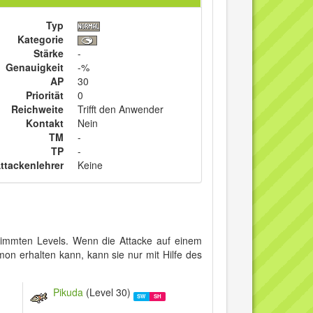
Typ
Kategorie
Stärke
-
Genauigkeit
-%
AP
30
Priorität
0
Reichweite
Trifft den Anwender
Kontakt
Nein
TM
-
TP
-
ttackenlehrer
Keine
timmten Levels. Wenn die Attacke auf einem
mon erhalten kann, kann sie nur mit Hilfe des
Pikuda
(Level 30)
SW
SH