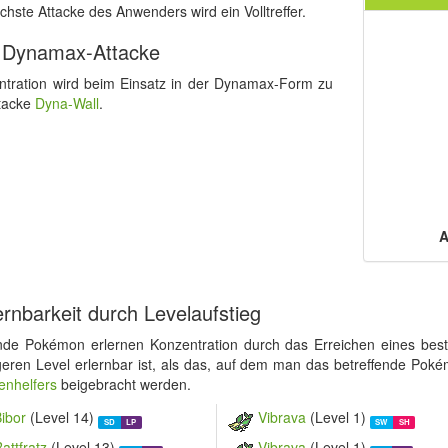
chste Attacke des Anwenders wird ein Volltreffer.
 Dynamax-Attacke
ntration wird beim Einsatz in der Dynamax-Form zu
ttacke
Dyna-Wall
.
A
ernbarkeit durch Levelaufstieg
nde Pokémon erlernen Konzentration durch das Erreichen eines bes
geren Level erlernbar ist, als das, auf dem man das betreffende Poké
enhelfers
beigebracht werden.
ibor
(Level 14)
Vibrava
(Level 1)
SD
LP
SW
SH
attfratz
(Level 13)
Vibrava
(Level 1)