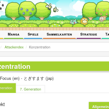
Manga
Spiele
Sammelkarten
Strategie
T
Attackendex
Konzentration
entration
 Focus (en) - とぎすます (jap)
neration
7. Generation
ekt
Allgemein