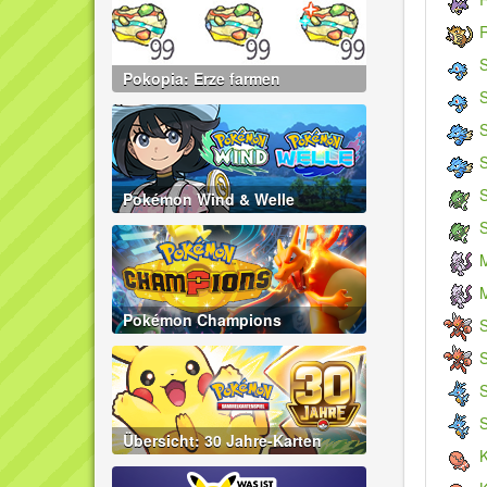
R
Pokopia: Erze farmen
S
Pokémon Wind & Welle
S
Pokémon Champions
Übersicht: 30 Jahre-Karten