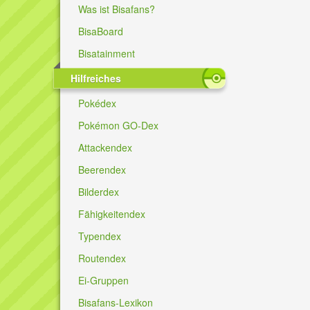
Was ist Bisafans?
BisaBoard
Bisatainment
Hilfreiches
Pokédex
Pokémon GO-Dex
Attackendex
Beerendex
Bilderdex
Fähigkeitendex
Typendex
Routendex
Ei-Gruppen
Bisafans-Lexikon