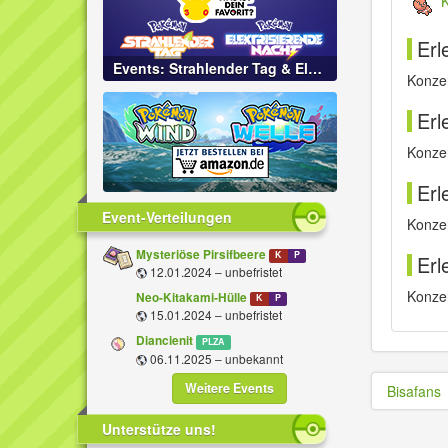
Erl
Events: Strahlender Tag & Elektrisierende Nacht
Konzen
Erl
Konzen
Erl
Event-Verteilungen
Konzen
Mysteriöse Pirsifbeere
K
P
Erl
12.01.2024 – unbefristet
Konzen
Neo-Kitakami-Hülle
K
P
15.01.2024 – unbefristet
Diancienit
PLZA
06.11.2025 – unbekannt
Weitere Events
Bisafans
Unterstütze uns!