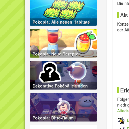
Die nä
Als
Pokopia: Alle neuen Habitate
Konze
der A
Pokopia: Neue Rezepte
Dekorative Pokébälle finden
Erl
Folge
niedri
Attack
Pokopia: Ditto-Raum
B
R