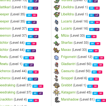
SD
LP
SD
LP
attikarl
(Level 13)
Libelldra
(Level 1)
SD
LP
SW
SH
Seeper
(Level 35)
Libelldra
(Level 1)
SW
SH
SD
LP
Seeper
(Level 35)
Lucario
(Level 16)
SD
LP
SW
SH
Seemon
(Level 37)
Lucario
(Level 16)
SW
SH
SD
LP
Seemon
(Level 37)
Milza
(Level 33)
SD
LP
SW
SH
ichlor
(Level 44)
Sharfax
(Level 33)
SW
SH
SW
SH
ichlor
(Level 44)
Maxax
(Level 33)
SD
LP
SW
SH
Mewtu
(Level 1)
Frigometri
(Level 12)
SW
SH
SW
SH
Mewtu
(Level 1)
Gladiantri
(Level 50)
SD
LP
SW
SH
Scherox
(Level 44)
Caesurio
(Level 50)
SW
SH
SW
SH
Scherox
(Level 44)
Scoppel
(Level 6)
SD
LP
SW
SH
Seedraking
(Level 37)
Grebbit
(Level 1)
SW
SH
SW
SH
Seedraking
(Level 37)
Katagami
(Level 45)
SD
LP
SW
SH
Knacklion
(Level 4)
Marshadow
(Level 81)
SW
SH
SW
SH