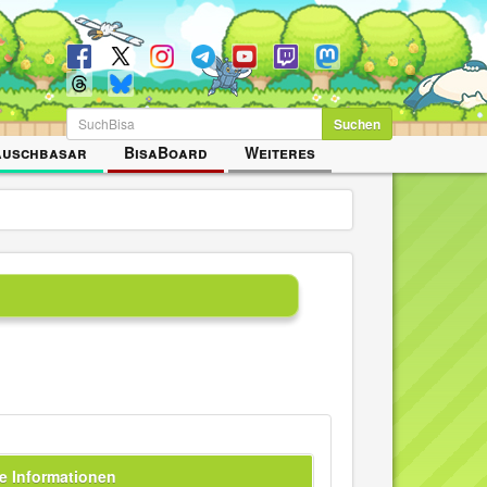
Suchen
auschbasar
BisaBoard
Weiteres
e Informationen