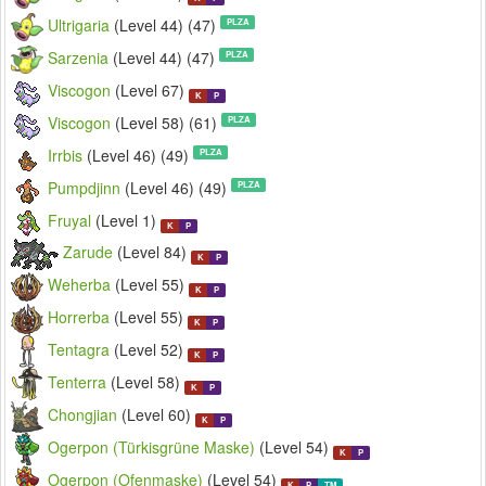
Ultrigaria
(Level 44) (47)
PLZA
Sarzenia
(Level 44) (47)
PLZA
Viscogon
(Level 67)
K
P
Viscogon
(Level 58) (61)
PLZA
Irrbis
(Level 46) (49)
PLZA
Pumpdjinn
(Level 46) (49)
PLZA
Fruyal
(Level 1)
K
P
Zarude
(Level 84)
K
P
Weherba
(Level 55)
K
P
Horrerba
(Level 55)
K
P
Tentagra
(Level 52)
K
P
Tenterra
(Level 58)
K
P
Chongjian
(Level 60)
K
P
Ogerpon (Türkisgrüne Maske)
(Level 54)
K
P
Ogerpon (Ofenmaske)
(Level 54)
K
P
TM