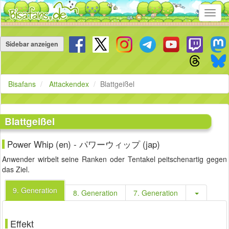
Toggl
navig
Navigation
überspringen
Sidebar anzeigen
Bisafans
Attackendex
Blattgeißel
Blattgeißel
Power Whip (en) - パワーウィップ (jap)
Anwender wirbelt seine Ranken oder Tentakel peitschenartig gegen
das Ziel.
9. Generation
8. Generation
7. Generation
Effekt