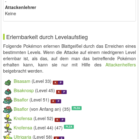
-
Attackenlehrer
Keine
Erlernbarkeit durch Levelaufstieg
Folgende Pokémon erlernen Blattgeißel durch das Erreichen eines
bestimmten Levels. Wenn die Attacke auf einem niedrigeren Level
erlernbar ist, als das, auf dem man das betreffende Pokémon
erhalten kann, kann sie nur mit Hilfe des
Attackenhelfers
beigebracht werden.
Bisasam
(Level 33)
K
P
Bisaknosp
(Level 45)
K
P
Bisaflor
(Level 51)
K
P
Bisaflor
(von Anfang an) (35)
PLZA
Knofensa
(Level 52)
K
P
Knofensa
(Level 44) (47)
PLZA
Ultrigaria
(Level 58)
K
P