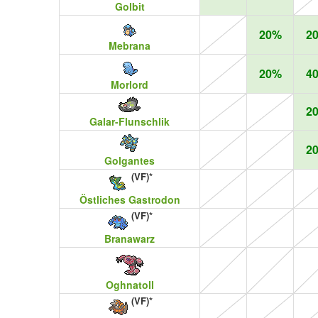
Golbit
20%
2
Mebrana
20%
4
Morlord
2
Galar-Flunschlik
2
Golgantes
(VF)*
Östliches Gastrodon
(VF)*
Branawarz
Oghnatoll
(VF)*