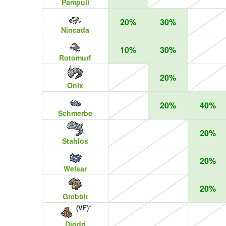
Pampuli
20%
30%
Nincada
10%
30%
Rotomurf
20%
Onix
20%
40%
Schmerbe
20%
Stahlos
20%
Welsar
20%
Grebbit
(VF)*
Digdri