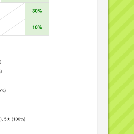
30%
10%
)
%)
5%)
), 5★ (100%)
)