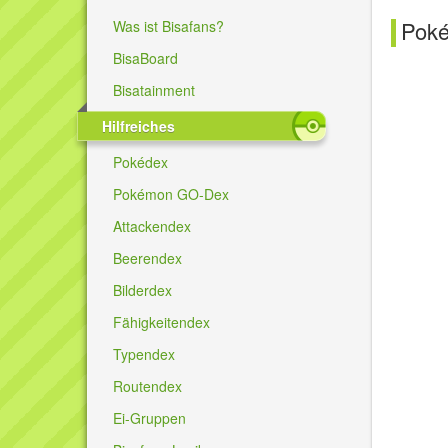
Pok
Was ist Bisafans?
BisaBoard
Bisatainment
Hilfreiches
Pokédex
Pokémon GO-Dex
Attackendex
Beerendex
Bilderdex
Fähigkeitendex
Typendex
Routendex
Ei-Gruppen