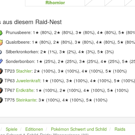
Rihornior
s aus diesem Raid-Nest
Prunusbeere: 1★ (80%), 2★ (80%), 3★ (80%), 4★ (80%), 5★ (80
Qualotbeere: 1★ (80%), 2★ (80%), 3★ (80%), 4★ (80%), 5★ (80%
Silberkronkorken: 2★ (1%), 3★ (2%), 4★ (3%), 5★ (3%)
Sonderbonbon: 1★ (25%), 2★ (25%), 3★ (25%), 4★ (25%), 5★ (2
TP23
Stachler
: 2★ (100%), 3★ (100%), 4★ (100%), 5★ (100%)
TP63
Juwelenkraft
: 1★ (100%), 3★ (100%), 4★ (100%), 5★ (100%
TP67
Erdkräfte
: 1★ (100%), 2★ (100%), 4★ (100%), 5★ (100%)
TP75
Steinkante
: 3★ (100%), 4★ (100%), 5★ (100%)
Spiele
Editionen
Pokémon Schwert und Schild
Raids
n Schwert & Schild-Raids: Wonnewiesen (02)