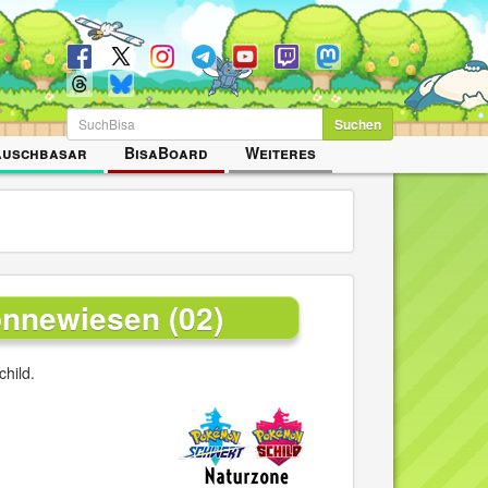
Suchen
auschbasar
BisaBoard
Weiteres
nnewiesen (02)
hild.