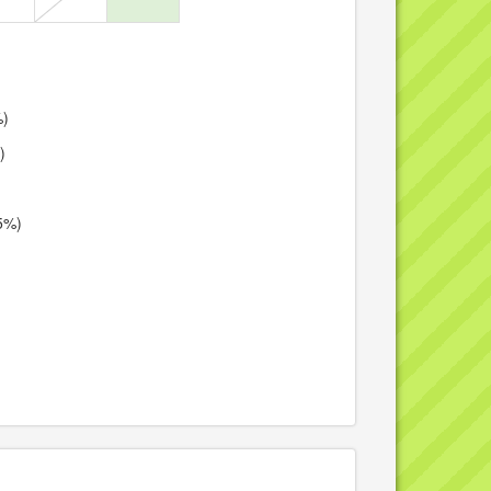
%)
)
5%)
)