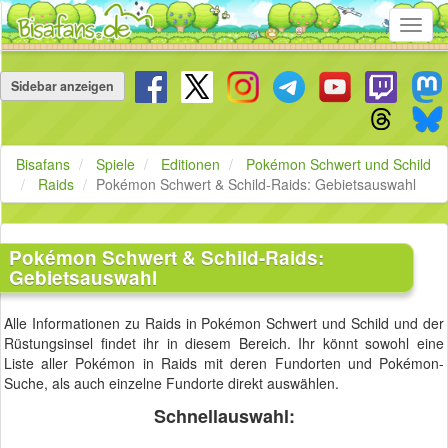
Toggl
navig
Navigation
überspringen
Sidebar anzeigen
Bisafans
Spiele
Editionen
Pokémon Schwert und Schild
Raids
Pokémon Schwert & Schild-Raids: Gebietsauswahl
Pokémon Schwert & Schild-Raids:
Gebietsauswahl
Alle Informationen zu Raids in Pokémon Schwert und Schild und der
Rüstungsinsel findet ihr in diesem Bereich. Ihr könnt sowohl eine
Liste aller Pokémon in Raids mit deren Fundorten und Pokémon-
Suche, als auch einzelne Fundorte direkt auswählen.
Schnellauswahl: