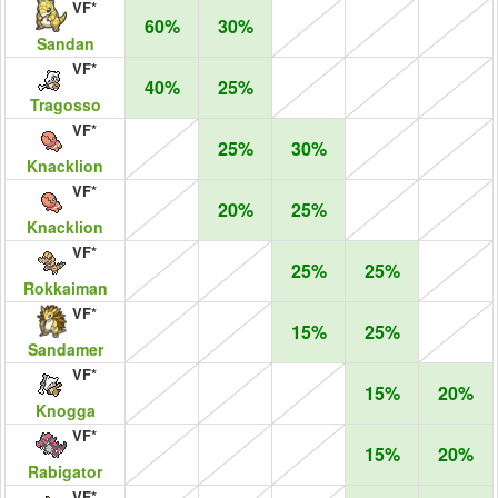
VF*
60%
30%
Sandan
VF*
40%
25%
Tragosso
VF*
25%
30%
Knacklion
VF*
20%
25%
Knacklion
VF*
25%
25%
Rokkaiman
VF*
15%
25%
Sandamer
VF*
15%
20%
Knogga
VF*
15%
20%
Rabigator
VF*