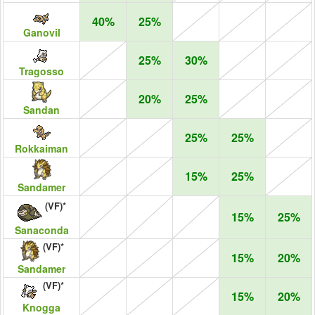
40%
25%
Ganovil
25%
30%
Tragosso
20%
25%
Sandan
25%
25%
Rokkaiman
15%
25%
Sandamer
(VF)*
15%
25%
Sanaconda
(VF)*
15%
20%
Sandamer
(VF)*
15%
20%
Knogga