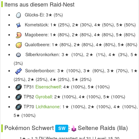
Items aus diesem Raid-Nest
Glücks-Ei: 3★ (5%)
Kometstück: 1★ (25%), 2★ (30%), 4★ (50%), 5★ (50%)
Magobeere: 1★ (80%), 2★ (80%), 4★ (80%), 5★ (80%)
Qualotbeere: 1★ (80%), 2★ (80%), 4★ (80%), 5★ (80%)
Silberkronkorken: 3★ (10%), 2★ (1%), 4★ (3%), 5★
(3%)
Sonderbonbon: 3★ (100%), 3★ (90%), 3★ (70%), 1★
(25%), 2★ (25%), 4★ (25%), 5★ (25%)
TP31
Eisenschweif
: 4★ (100%), 5★ (100%)
TP52
Gyroball
: 2★ (100%), 4★ (100%), 5★ (100%)
TP70
Lichtkanone
: 1★ (100%), 2★ (100%), 4★ (100%),
5★ (100%)
Pokémon Schwert
:
Seltene Raids (lila)
SW
1★ = 1-2 DV-Werte garantiert auf 31 | Level: 15-20