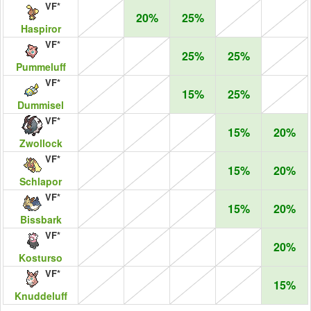
VF*
20%
25%
Haspiror
VF*
25%
25%
Pummeluff
VF*
15%
25%
Dummisel
VF*
15%
20%
Zwollock
VF*
15%
20%
Schlapor
VF*
15%
20%
Bissbark
VF*
20%
Kosturso
VF*
15%
Knuddeluff