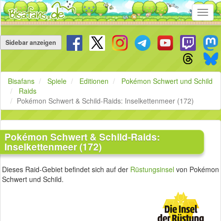
Toggl
navig
Navigation
überspringen
Sidebar anzeigen
Bisafans
Spiele
Editionen
Pokémon Schwert und Schild
Raids
Pokémon Schwert & Schild-Raids: Inselkettenmeer (172)
Pokémon Schwert & Schild-Raids:
Inselkettenmeer (172)
Dieses Raid-Gebiet befindet sich auf der
Rüstungsinsel
von Pokémon
Schwert und Schild.