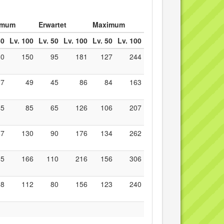
imum
Erwartet
Maximum
50
Lv. 100
Lv. 50
Lv. 100
Lv. 50
Lv. 100
80
150
95
181
127
244
27
49
45
86
84
163
45
85
65
126
106
207
67
130
90
176
134
262
85
166
110
216
156
306
58
112
80
156
123
240