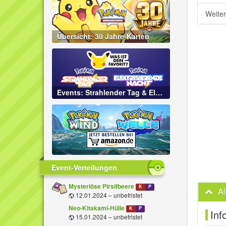
Weite
Übersicht: 30 Jahre-Karten
Events: Strahlender Tag & Elektrisierende Nacht
Event-Verteilungen
Mysteriöse Pirsifbeere
K
P
A
12.01.2024 – unbefristet
Neo-Kitakami-Hülle
K
P
Inf
15.01.2024 – unbefristet