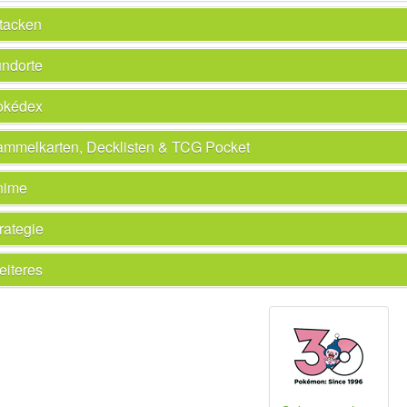
tacken
ndorte
okédex
mmelkarten, Decklisten & TCG Pocket
nime
rategie
iteres