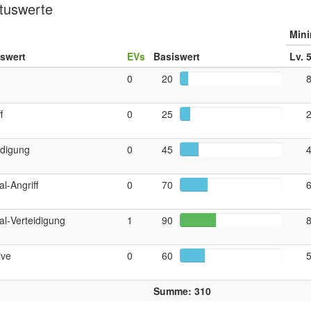
tuswerte
Min
uswert
EVs
Basiswert
Lv. 
0
20
f
0
25
idigung
0
45
al‑Angriff
0
70
al‑Verteidigung
1
90
tive
0
60
Summe: 310