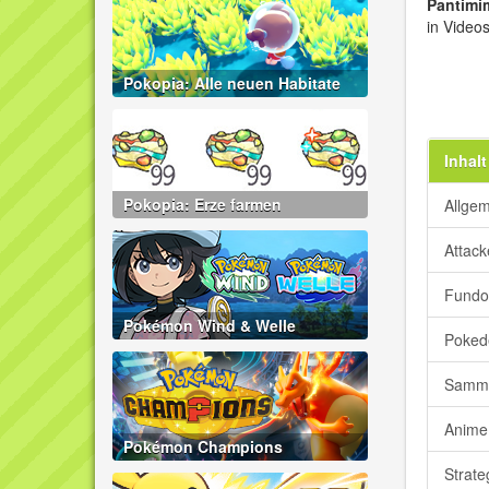
Pantimi
in Video
Pokopia: Alle neuen Habitate
Inhalt
Pokopia: Erze farmen
Allge
Attac
Fundo
Pokémon Wind & Welle
Poked
Samme
Anime
Pokémon Champions
Strate