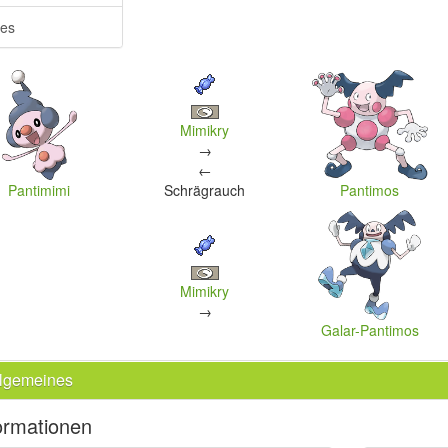
res
Mimikry
→
←
Pantimimi
Schrägrauch
Pantimos
Mimikry
→
Galar-Pantimos
llgemeines
ormationen