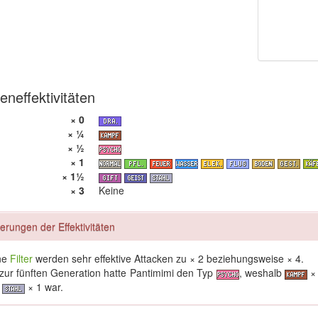
eneffektivitäten
× 0
× ¼
× ½
× 1
× 1½
× 3
Keine
erungen der Effektivitäten
ne
Filter
werden sehr effektive Attacken zu × 2 beziehungsweise × 4.
 zur fünften Generation hatte Pantimimi den Typ
, weshalb
×
d
× 1 war.