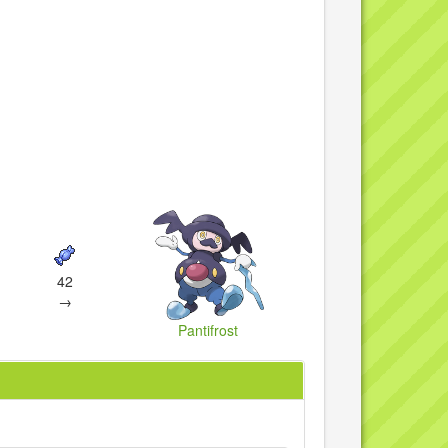
42
→
Pantifrost