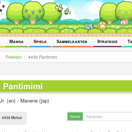
Manga
Spiele
Sammelkarten
Strategie
T
Pokédex
#439 Pantimimi
 Pantimimi
r. (en) - Manene (jap)
Name
#438 Mobai