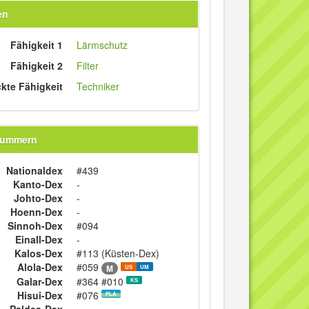
en
Fähigkeit 1
Lärmschutz
Fähigkeit 2
Filter
ckte Fähigkeit
Techniker
nummern
Nationaldex
#439
Kanto-Dex
-
Johto-Dex
-
Hoenn-Dex
-
Sinnoh-Dex
#094
Einall-Dex
-
Kalos-Dex
#113 (Küsten-Dex)
Alola-Dex
#059
M
US
UM
Galar-Dex
#364 #010
KS
Hisui-Dex
#076
PLA