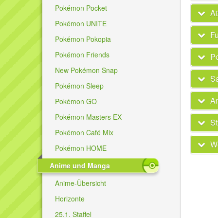
Pokémon Pocket
At
Pokémon UNITE
Fu
Pokémon Pokopia
Pokémon Friends
P
New Pokémon Snap
Sa
Pokémon Sleep
A
Pokémon GO
Pokémon Masters EX
St
Pokémon Café Mix
We
Pokémon HOME
Anime und Manga
Anime-Übersicht
Horizonte
25.1. Staffel