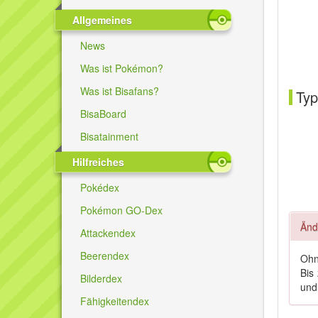
Allgemeines
News
Was ist Pokémon?
Was ist Bisafans?
Typ
BisaBoard
Bisatainment
Hilfreiches
Pokédex
Pokémon GO-Dex
Änd
Attackendex
Beerendex
Oh
Bis
Bilderdex
un
Fähigkeitendex