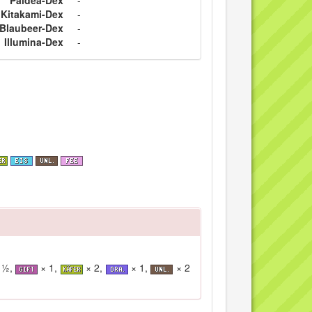
Paldea-Dex
-
Kitakami-Dex
-
Blaubeer-Dex
-
Illumina-Dex
-
 ½,
× 1,
× 2,
× 1,
× 2