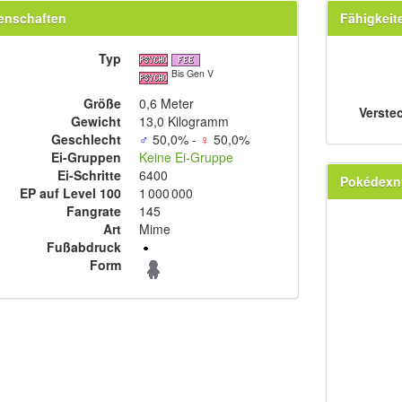
enschaften
Fähigkeit
Typ
Bis Gen V
Größe
0,6 Meter
Verste
Gewicht
13,0 Kilogramm
Geschlecht
♂
50,0% -
♀
50,0%
Ei-Gruppen
Keine Ei-Gruppe
Ei-Schritte
6400
Pokédex
EP auf Level 100
1 000 000
Fangrate
145
Art
Mime
Fußabdruck
Form