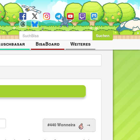
Suchen
auschbasar
BisaBoard
Weiteres
#440 Wonneira
→