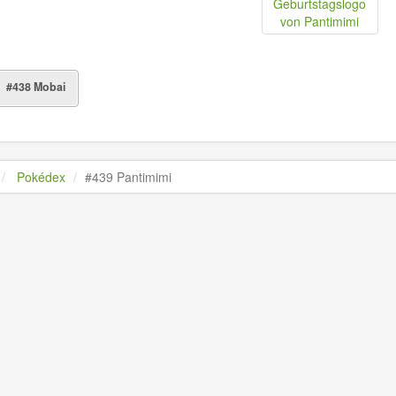
Geburtstagslogo
von Pantimimi
#438 Mobai
Pokédex
#439 Pantimimi