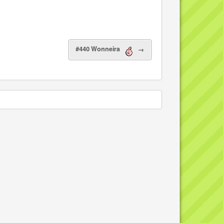
#440 Wonneira
→