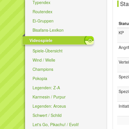
Typendex
Sta
Routendex
Ei-Gruppen
Stat
Bisafans-Lexikon
KP
Videospiele
Angrif
Spiele-Übersicht
Wind / Welle
Verte
Champions
Spezi
Pokopia
Legenden: Z-A
Spezi
Karmesin / Purpur
Legenden: Arceus
Initia
Schwert / Schild
Let's Go, Pikachu! / Evoli!