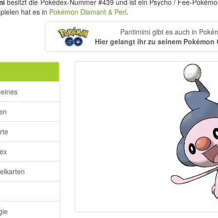
mi
besitzt die Pokédex-Nummer #439 und ist ein Psycho / Fee-Pokém
spielen hat es in
Pokémon Diamant & Perl
.
Pantimimi gibt es auch in Pok
Hier gelangt ihr zu seinem Pokémon
meines
ken
rte
ex
lkarten
gie