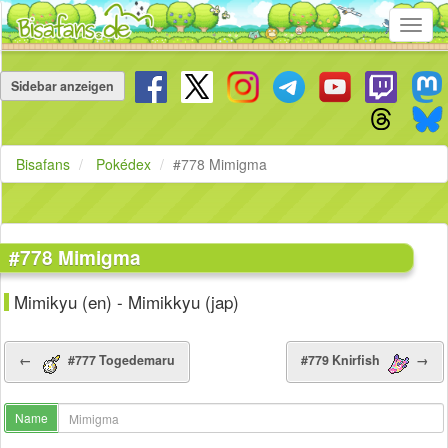
Toggl
navig
Navigation
überspringen
Sidebar anzeigen
Bisafans
Pokédex
#778 Mimigma
#778 Mimigma
Mimikyu (en) - Mimikkyu (jap)
←
#777 Togedemaru
#779 Knirfish
→
Name