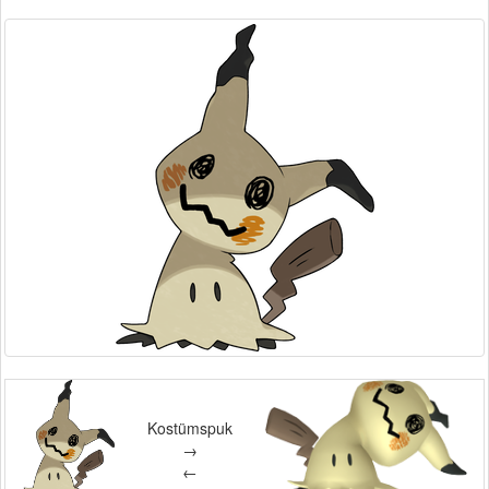
Kostümspuk
→
←