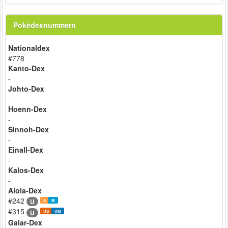
Pokédexnummern
Nationaldex
#778
Kanto-Dex
-
Johto-Dex
-
Hoenn-Dex
-
Sinnoh-Dex
-
Einall-Dex
-
Kalos-Dex
-
Alola-Dex
#242
U
S
M
#315
U
US
UM
Galar-Dex