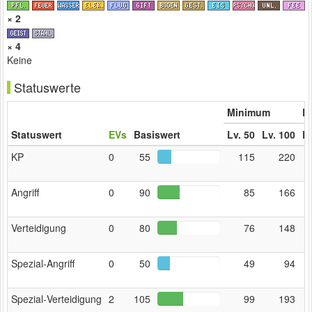
× 2
× 4
Keine
Statuswerte
Minimum
Er
Statuswert
EVs
Basiswert
Lv. 50
Lv. 100
Lv
KP
0
55
115
220
Angriff
0
90
85
166
Verteidigung
0
80
76
148
Spezial‑Angriff
0
50
49
94
Spezial‑Verteidigung
2
105
99
193