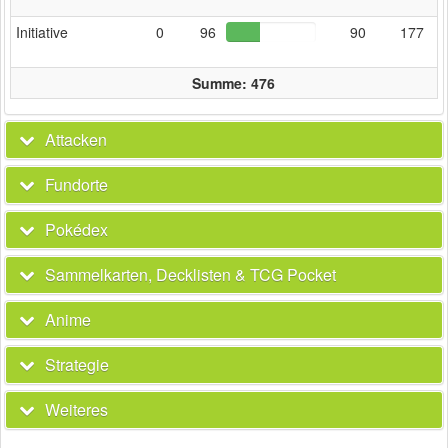
Initiative
0
96
90
177
Summe: 476
Attacken
Fundorte
Pokédex
Sammelkarten, Decklisten & TCG Pocket
Anime
Strategie
Weiteres