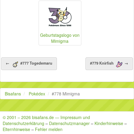
Geburtstagslogo von
Mimigma
←
#777 Togedemaru
#779 Knirfish
→
Bisafans
Pokédex
#778 Mimigma
© 2001 – 2026 bisafans.de — Impressum und
Datenschutzerklärung
–
Datenschutzmanager
–
Kinderhinweise
–
Elternhinweise
–
Fehler melden