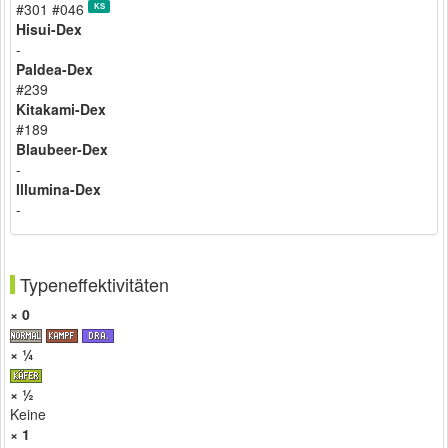
#301 #046
KS
Hisui-Dex
-
Paldea-Dex
#239
Kitakami-Dex
#189
Blaubeer-Dex
-
Illumina-Dex
-
Typeneffektivitäten
× 0
× ¼
× ½
Keine
× 1