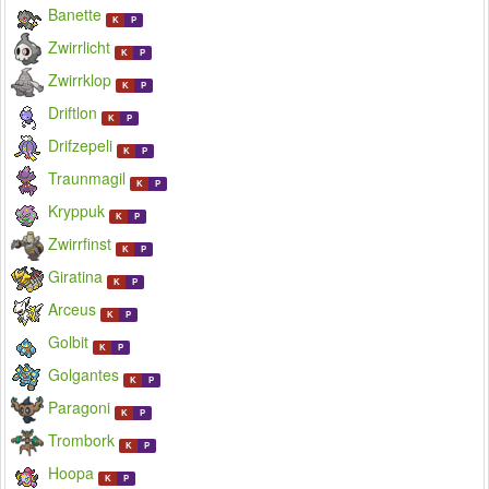
Banette
K
P
Zwirrlicht
K
P
Zwirrklop
K
P
Driftlon
K
P
Drifzepeli
K
P
Traunmagil
K
P
Kryppuk
K
P
Zwirrfinst
K
P
Giratina
K
P
Arceus
K
P
Golbit
K
P
Golgantes
K
P
Paragoni
K
P
Trombork
K
P
Hoopa
K
P