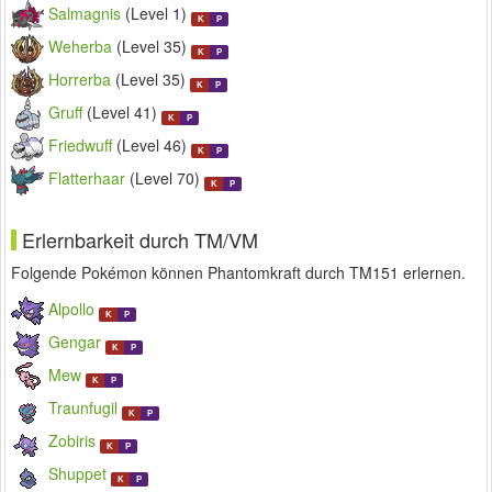
Salmagnis
(Level 1)
K
P
Weherba
(Level 35)
K
P
Horrerba
(Level 35)
K
P
Gruff
(Level 41)
K
P
Friedwuff
(Level 46)
K
P
Flatterhaar
(Level 70)
K
P
Erlernbarkeit durch TM/VM
Folgende Pokémon können Phantomkraft durch TM151 erlernen.
Alpollo
K
P
Gengar
K
P
Mew
K
P
Traunfugil
K
P
Zobiris
K
P
Shuppet
K
P