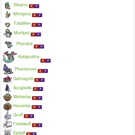
Silvarro
K
P
Mimigma
K
P
Fatalitee
K
P
Mortipot
K
P
Phandra
K
P
Katapuldra
K
P
Phantoross
K
P
Salmagnis
K
P
Azugladis
K
P
Weherba
K
P
Horrerba
K
P
Gruff
K
P
Friedwuff
K
P
Epitaff
K
P