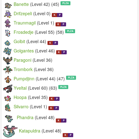
Banette
(Level 42) (45)
PLZA
Drifzepeli
(Level 0)
K
P
Traunmagil
(Level 1)
K
P
Frosdedje
(Level 55) (58)
PLZA
Golbit
(Level 44)
K
P
Golgantes
(Level 46)
K
P
Paragoni
(Level 36)
Trombork
(Level 36)
Pumpdjinn
(Level 44) (47)
PLZA
Yveltal
(Level 60) (63)
PLZA
Hoopa
(Level 35)
K
P
Silvarro
(Level 1)
K
P
Phandra
(Level 48)
K
P
Katapuldra
(Level 48)
K
P