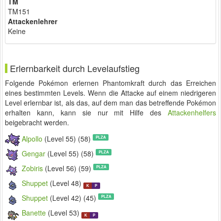
TM
TM151
Attackenlehrer
Keine
Erlernbarkeit durch Levelaufstieg
Folgende Pokémon erlernen Phantomkraft durch das Erreichen
eines bestimmten Levels. Wenn die Attacke auf einem niedrigeren
Level erlernbar ist, als das, auf dem man das betreffende Pokémon
erhalten kann, kann sie nur mit Hilfe des
Attackenhelfers
beigebracht werden.
Alpollo
(Level 55) (58)
PLZA
Gengar
(Level 55) (58)
PLZA
Zobiris
(Level 56) (59)
PLZA
Shuppet
(Level 48)
K
P
Shuppet
(Level 42) (45)
PLZA
Banette
(Level 53)
K
P