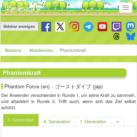
Toggl
navig
Navigation
überspringen
Sidebar anzeigen
Bisafans
Attackendex
Phantomkraft
Phantomkraft
Phantom Force (en) - ゴーストダイブ (jap)
Der Anwender verschwindet in Runde 1, um seine Kraft zu sammeln,
und attackiert in Runde 2. Trifft auch, wenn sich das Ziel selbst
schützt.
9. Generation
8. Generation
7. Generation