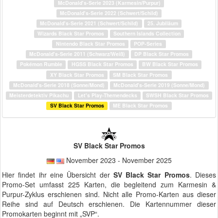
McDonald's-Serie 2023 (Karmesin/Purpur)
McDonald's-Serie 2022 (Schwert/Schild)
McDonald's-Serie 2021 (Schwert/Schild)
25. Jubiläum
Wizards Black Star Promos
Southern Islands Collection
Nintendo Black Star Promos
POP-Series
McDonald's-Serie 2011 (Schwarz/Weiß)
DP Black Star Promos
Pokémon Rumble
HGSS Black Star Promos
BW Black Star Promos
XY Black Star Promos
SM Black Star Promos
McDonald's-Serie 2018 (Sonne/Mond)
McDonald's-Serie 2019 (Sonne/Mond)
Meisterdetektiv Pikachu
Let's Play-Themendecks
SWSH Black Star Promos
SV Black Star Promos
ME Black Star Promos
SV Black Star Promos
November 2023 - November 2025
Hier findet ihr eine Übersicht der
SV Black Star Promos
. Dieses
Promo-Set umfasst 225 Karten, die begleitend zum Karmesin &
Purpur-Zyklus erschienen sind. Nicht alle Promo-Karten aus dieser
Reihe sind auf Deutsch erschienen. Die Kartennummer dieser
Promokarten beginnt mit „SVP“.