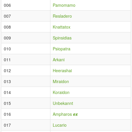
006
Pamomamo
007
Resladero
008
Knattatox
009
Spinsidias
010
Psiopatra
011
Arkani
012
Heerashai
013
Miraidon
014
Koraidon
015
Unbekannt
016
Ampharos
ex
017
Lucario