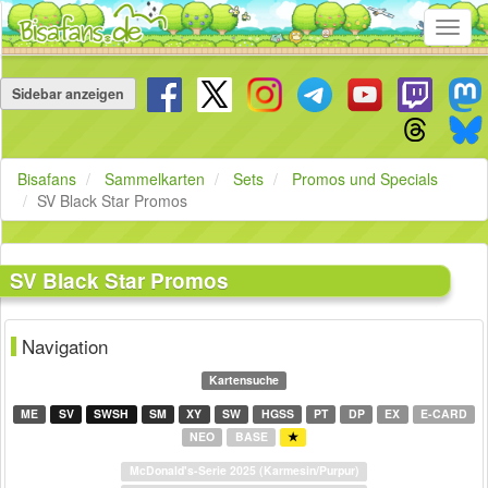
Toggl
navig
Navigation
überspringen
Sidebar anzeigen
Bisafans
Sammelkarten
Sets
Promos und Specials
SV Black Star Promos
SV Black Star Promos
Navigation
Kartensuche
ME
SV
SWSH
SM
XY
SW
HGSS
PT
DP
EX
E-CARD
NEO
BASE
★
McDonald's-Serie 2025 (Karmesin/Purpur)