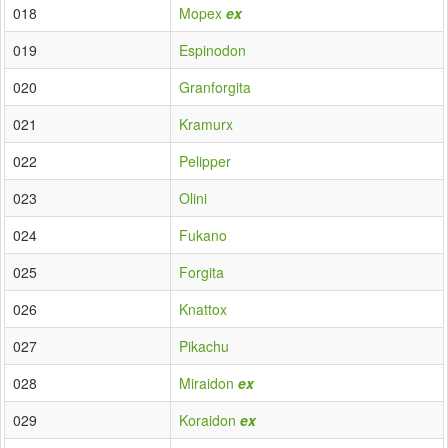
018
Mopex
ex
019
Espinodon
020
Granforgita
021
Kramurx
022
Pelipper
023
Olini
024
Fukano
025
Forgita
026
Knattox
027
Pikachu
028
Miraidon
ex
029
Koraidon
ex