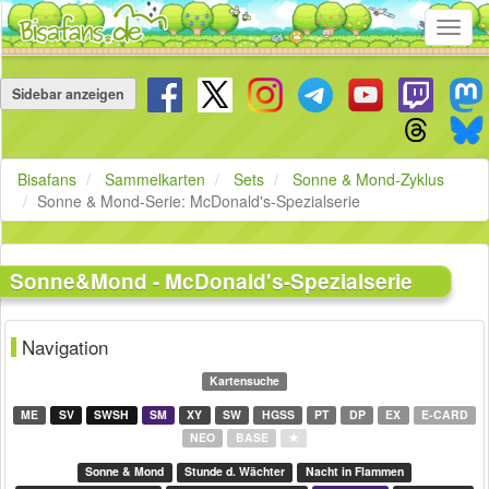
Toggl
navig
Navigation
überspringen
Sidebar anzeigen
Bisafans
Sammelkarten
Sets
Sonne & Mond-Zyklus
Sonne & Mond-Serie: McDonald's-Spezialserie
Sonne&Mond - McDonald's-Spezialserie
Navigation
Kartensuche
ME
SV
SWSH
SM
XY
SW
HGSS
PT
DP
EX
E-CARD
NEO
BASE
★
Sonne & Mond
Stunde d. Wächter
Nacht in Flammen