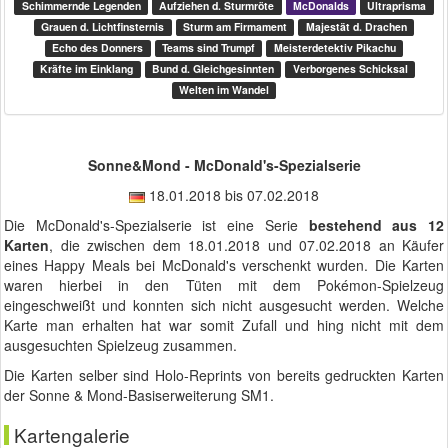
Schimmernde Legenden
Aufziehen d. Sturmröte
McDonalds
Ultraprisma
Grauen d. Lichtfinsternis
Sturm am Firmament
Majestät d. Drachen
Echo des Donners
Teams sind Trumpf
Meisterdetektiv Pikachu
Kräfte im Einklang
Bund d. Gleichgesinnten
Verborgenes Schicksal
Welten im Wandel
Sonne&Mond - McDonald's-Spezialserie
18.01.2018
bis
07.02.2018
Die McDonald's-Spezialserie ist eine Serie
bestehend aus 12
Karten
, die zwischen dem
18.01.2018
und
07.02.2018
an Käufer
eines Happy Meals bei McDonald's verschenkt wurden. Die Karten
waren hierbei in den Tüten mit dem Pokémon-Spielzeug
eingeschweißt und konnten sich nicht ausgesucht werden. Welche
Karte man erhalten hat war somit Zufall und hing nicht mit dem
ausgesuchten Spielzeug zusammen.
Die Karten selber sind Holo-Reprints von bereits gedruckten Karten
der Sonne & Mond-Basiserweiterung SM1.
Kartengalerie