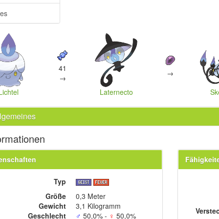
res
41
→
→
Lichtel
Laternecto
Sk
llgemeines
ormationen
enschaften
Fähigkeit
Typ
Größe
0,3 Meter
Gewicht
3,1 Kilogramm
Verste
Geschlecht
♂
50,0% -
♀
50,0%