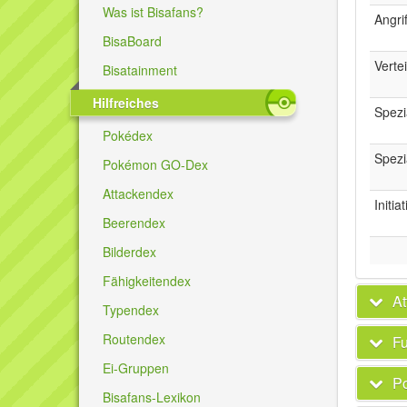
Was ist Bisafans?
Angrif
BisaBoard
Verte
Bisatainment
Hilfreiches
Spezi
Pokédex
Spezi
Pokémon GO-Dex
Attackendex
Initia
Beerendex
Bilderdex
Fähigkeitendex
At
Typendex
Routendex
Fu
Ei-Gruppen
P
Bisafans-Lexikon