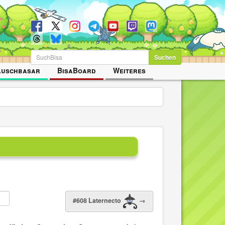
Suchen
auschbasar
BisaBoard
Weiteres
#608 Laternecto
→