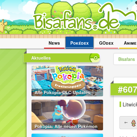
Navigation
News
Pokédex
GOdex
Anime
überspringen
Aktuelles
Bisafans
#607
Alle Pokopia-DLC-Updates
Litwic
←
Pokopia: Alle neuen Pokémon