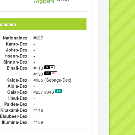
Wegsperre
nummern
Nationaldex
#607
Kanto-Dex
-
Johto-Dex
-
Hoenn-Dex
-
Sinnoh-Dex
-
Einall-Dex
#113
S
W
#190
S2
W2
Kalos-Dex
#065 (Gebirgs-Dex)
Alola-Dex
-
Galar-Dex
#287 #048
KS
Hisui-Dex
-
Paldea-Dex
-
Kitakami-Dex
#146
Blaubeer-Dex
-
Illumina-Dex
#189