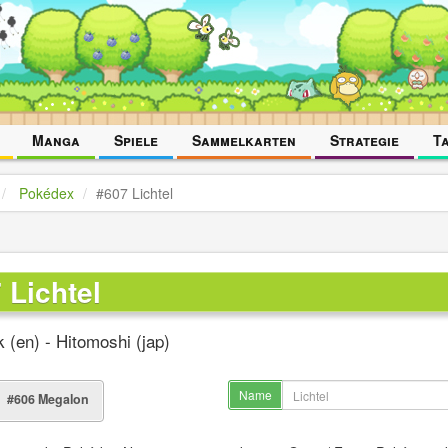
Manga
Spiele
Sammelkarten
Strategie
T
Pokédex
#607 Lichtel
 Lichtel
k (en) - Hitomoshi (jap)
Name
#606 Megalon