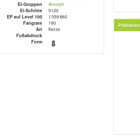
Ei-Gruppen
Amorph
Ei-Schritte
5120
EP auf Level 100
1 059 860
Fangrate
190
Pokédex
Art
Kerze
Fußabdruck
Form