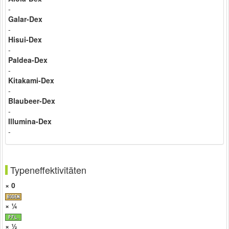
-
Galar-Dex
-
Hisui-Dex
-
Paldea-Dex
-
Kitakami-Dex
-
Blaubeer-Dex
-
Illumina-Dex
-
Typeneffektivitäten
× 0
× ¼
× ½