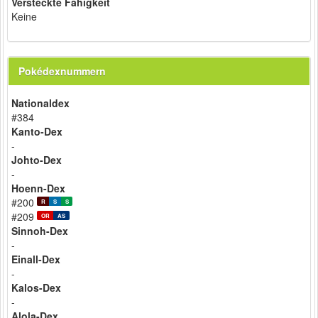
Versteckte Fähigkeit
Keine
Pokédexnummern
Nationaldex
#384
Kanto-Dex
-
Johto-Dex
-
Hoenn-Dex
#200
R
S
S
#209
OR
AS
Sinnoh-Dex
-
Einall-Dex
-
Kalos-Dex
-
Alola-Dex