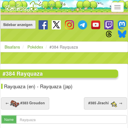
Toggl
navig
Navigation
überspringen
Sidebar anzeigen
Bisafans
Pokédex
#384 Rayquaza
#384 Rayquaza
Rayquaza (en) - Rayquaza (jap)
←
#383 Groudon
#385 Jirachi
→
Name