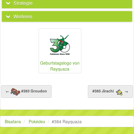
Strategie
Weiteres
Geburtstagslogo von
Rayquaza
←
#383 Groudon
#385 Jirachi
→
Bisafans
Pokédex
#384 Rayquaza