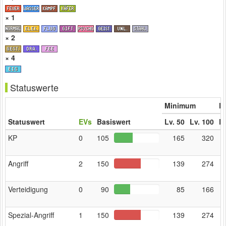
× 1
× 2
× 4
Statuswerte
Minimum
Er
Statuswert
EVs
Basiswert
Lv. 50
Lv. 100
Lv
KP
0
105
165
320
Angriff
2
150
139
274
Verteidigung
0
90
85
166
Spezial‑Angriff
1
150
139
274