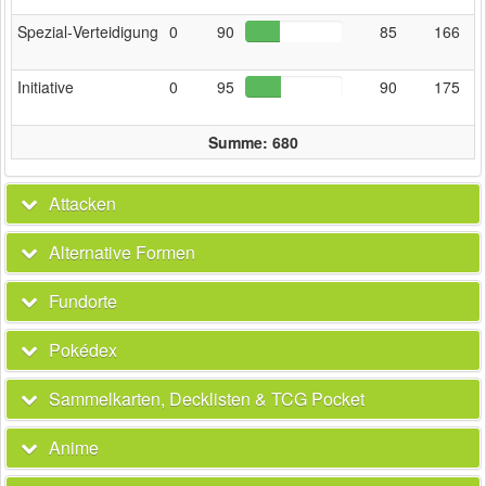
Spezial‑Verteidigung
0
90
85
166
Initiative
0
95
90
175
Summe: 680
Attacken
Alternative Formen
Fundorte
Pokédex
Sammelkarten, Decklisten & TCG Pocket
Anime