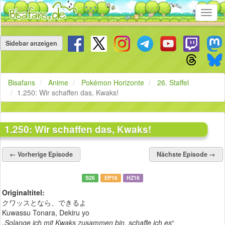
Toggl
navig
Navigation
überspringen
Sidebar anzeigen
Bisafans
Anime
Pokémon Horizonte
26. Staffel
1.250: Wir schaffen das, Kwaks!
1.250: Wir schaffen das, Kwaks!
← Vorherige Episode
Nächste Episode →
S26
EP16
HZ16
Originaltitel:
クワッスとなら、できるよ
Kuwassu Tonara, Dekiru yo
„Solange ich mit Kwaks zusammen bin, schaffe ich es
“