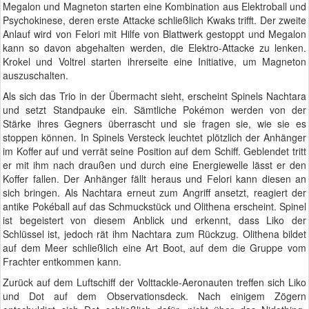
Megalon und Magneton starten eine Kombination aus Elektroball und
Psychokinese, deren erste Attacke schließlich Kwaks trifft. Der zweite
Anlauf wird von Felori mit Hilfe von Blattwerk gestoppt und Megalon
kann so davon abgehalten werden, die Elektro-Attacke zu lenken.
Krokel und Voltrel starten ihrerseite eine Initiative, um Magneton
auszuschalten.
Als sich das Trio in der Übermacht sieht, erscheint Spinels Nachtara
und setzt Standpauke ein. Sämtliche Pokémon werden von der
Stärke ihres Gegners überrascht und sie fragen sie, wie sie es
stoppen können. In Spinels Versteck leuchtet plötzlich der Anhänger
im Koffer auf und verrät seine Position auf dem Schiff. Geblendet tritt
er mit ihm nach draußen und durch eine Energiewelle lässt er den
Koffer fallen. Der Anhänger fällt heraus und Felori kann diesen an
sich bringen. Als Nachtara erneut zum Angriff ansetzt, reagiert der
antike Pokéball auf das Schmuckstück und Olithena erscheint. Spinel
ist begeistert von diesem Anblick und erkennt, dass Liko der
Schlüssel ist, jedoch rät ihm Nachtara zum Rückzug. Olithena bildet
auf dem Meer schließlich eine Art Boot, auf dem die Gruppe vom
Frachter entkommen kann.
Zurück auf dem Luftschiff der Volttackle-Aeronauten treffen sich Liko
und Dot auf dem Observationsdeck. Nach einigem Zögern