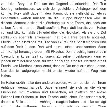
von Liko, Rory und Dot, um die Gegend zu erkunden. Das Trio
überlegt unterdessen, wo sich der gestohlene Anhänger befinden
könnte. Rory wirft dabei in den Raum, ob sie vielleicht auf etwas
Bestimmtes warten müssen, da die Gruppe hingehalten wird. In
diesem Moment erklingt die Werbung für eine Fähre, die noch am
selben Abend aus der Stadt ausfährt. Rory läuft bereits zum Hafen
vor und Liko kontaktiert Friedel über die Neuigkeit. Als sie und Dot
schließlich ebenfalls ankommen, hat die Fähre bereits abgelegt.
Friedel kann allerdings mit Hilfe von Glurak das Schiff einholen und
auf dem Deck landen. Dort wird er von einem unbekannten Mann
zum Kampf herausgefordert. Mit Pikachus Donnerschlag kann er sein
Caesurio in kurzer Zeit schlagen. Zu seinem Leidwesen kann er
jedoch nicht herausfinden, für wen der Mann arbeitet. Plötzlich erhält
Friedel von Murdock einen Anruf, dass er Dot nicht erreichen könne.
Nun deutlich aufgeregter macht er sich wieder auf den Weg zum
Hafen.
Im Hafen erzählt Liko den anderen beiden, worum es sich bei ihrem
Anhänger genau handelt. Dabei erinnert sie sich an die vielen
Erlebnisse mit Pokémon und Menschen, als plötzlich der antike
Pokéball mit Olithena in ihrer Tasche aufleuchtet. Dot erinnert sich,
dass die Bälle auf ihren Anhänger reagiert haben und Liko schlägt
vor, in der näheren Umgebung danach zu suchen. Ohne