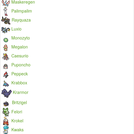
Maskeregen
Palimpalim
Rayquaza
Luxio
Monozyto
Megalon
Caesurio
Puponcho
Peppeck
Krabbox
Krarmor
Britzigel
Felori
Krokel
Kwaks