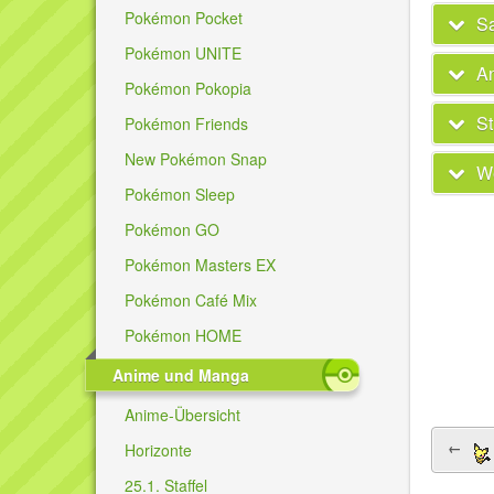
Pokémon Pocket
Sa
Pokémon UNITE
A
Pokémon Pokopia
St
Pokémon Friends
New Pokémon Snap
We
Pokémon Sleep
Pokémon GO
Pokémon Masters EX
Pokémon Café Mix
Pokémon HOME
Anime und Manga
Anime-Übersicht
←
Horizonte
25.1. Staffel