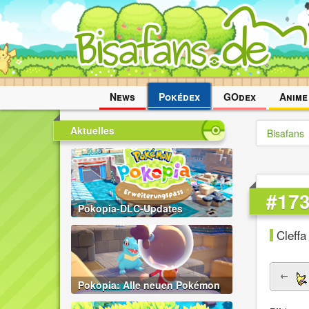
Navigation
News
Pokédex
GOdex
Anime
überspringen
Aktuelles
Bisafans
#173
Pokopia-DLC-Updates
Cleffa
←
Pokopia: Alle neuen Pokémon