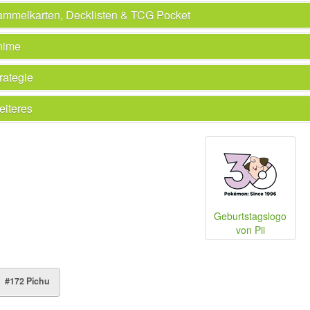
mmelkarten, Decklisten & TCG Pocket
nime
rategie
iteres
Geburtstagslogo
von Pii
#172 Pichu