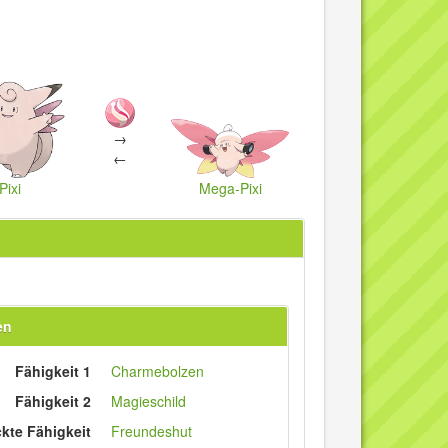
→
←
Pixi
Mega-Pixi
en
Fähigkeit 1
Charmebolzen
Fähigkeit 2
Magieschild
ckte Fähigkeit
Freundeshut