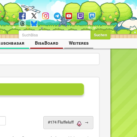
Suchen
auschbasar
BisaBoard
Weiteres
#174 Fluffeluff
→