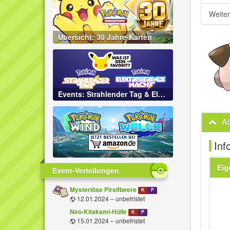
Weite
Übersicht: 30 Jahre-Karten
Events: Strahlender Tag & Elektrisierende Nacht
A
Inf
Eig
Event-Verteilungen
Mysteriöse Pirsifbeere
K
P
12.01.2024 – unbefristet
Neo-Kitakami-Hülle
K
P
15.01.2024 – unbefristet