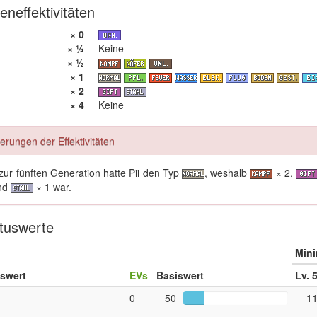
eneffektivitäten
× 0
× ¼
Keine
× ½
× 1
× 2
× 4
Keine
erungen der Effektivitäten
 zur fünften Generation hatte Pii den Typ
, weshalb
× 2,
nd
× 1 war.
tuswerte
Min
uswert
EVs
Basiswert
Lv. 
0
50
1