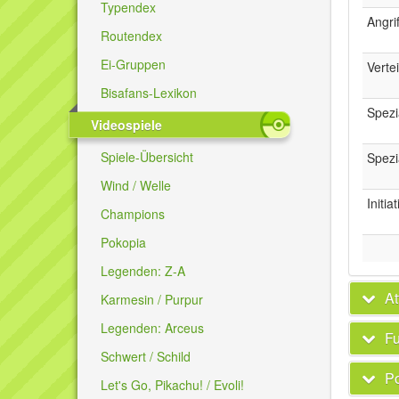
Typendex
Angrif
Routendex
Ei-Gruppen
Verte
Bisafans-Lexikon
Spezi
Videospiele
Spiele-Übersicht
Spezi
Wind / Welle
Initia
Champions
Pokopia
Legenden: Z-A
At
Karmesin / Purpur
Legenden: Arceus
Fu
Schwert / Schild
P
Let's Go, Pikachu! / Evoli!