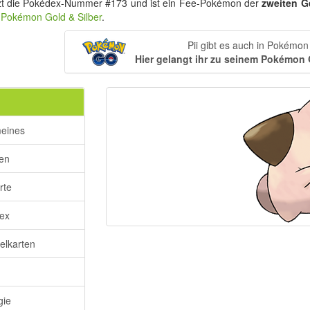
zt die Pokédex-Nummer #173 und ist ein Fee-Pokémon der
zweiten G
n
Pokémon Gold & Silber
.
Pii gibt es auch in Pokémo
Hier gelangt ihr zu seinem Pokémon
meines
ken
rte
ex
lkarten
gie