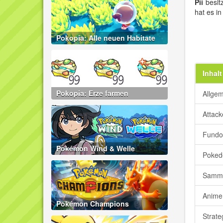
Pii
besit
hat es i
Pokopia: Alle neuen Habitate
Inhalt
Pokopia: Erze farmen
Allge
Attac
Fundo
Pokémon Wind & Welle
Poked
Samme
Anime
Pokémon Champions
Strate