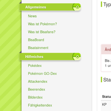
Typ
Allgemeines
News
Was ist Pokémon?
Was ist Bisafans?
BisaBoard
Bisatainment
Änd
Hilfreiches
Bis
1 u
Pokédex
Pokémon GO-Dex
Sta
Attackendex
Beerendex
Stat
Bilderdex
KP
Fähigkeitendex