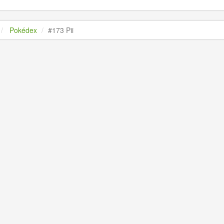
Pokédex
#173 Pii