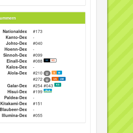
nummern
Nationaldex
#173
Kanto-Dex
-
Johto-Dex
#040
Hoenn-Dex
-
Sinnoh-Dex
#099
Einall-Dex
#088
S2
W2
Kalos-Dex
-
Alola-Dex
#210
U
S
M
#272
U
US
UM
Galar-Dex
#254 #043
KS
Hisui-Dex
#199
PLA
Paldea-Dex
-
Kitakami-Dex
#151
Blaubeer-Dex
-
Illumina-Dex
#055