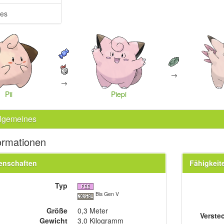
res
→
→
Pii
Piepi
llgemeines
ormationen
enschaften
Fähigkeit
Typ
Bis Gen V
Größe
0,3 Meter
Verste
Gewicht
3,0 Kilogramm