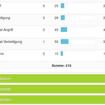
f
0
25
idigung
0
28
al‑Angriff
0
45
al‑Verteidigung
1
55
tive
0
15
Summe: 218
tacken
ndorte
okédex