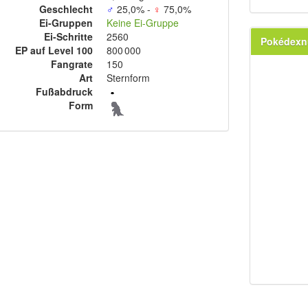
Geschlecht
♂
25,0% -
♀
75,0%
Ei-Gruppen
Keine Ei-Gruppe
Ei-Schritte
2560
Pokédex
EP auf Level 100
800 000
Fangrate
150
Art
Sternform
Fußabdruck
Form