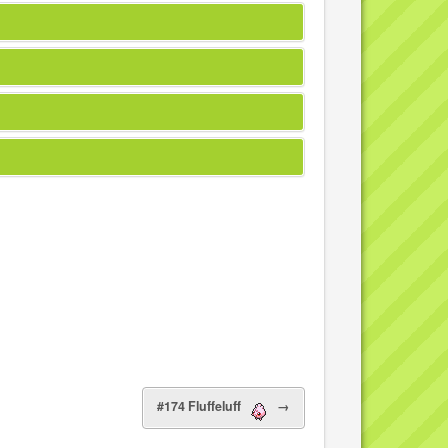
#174 Fluffeluff
→