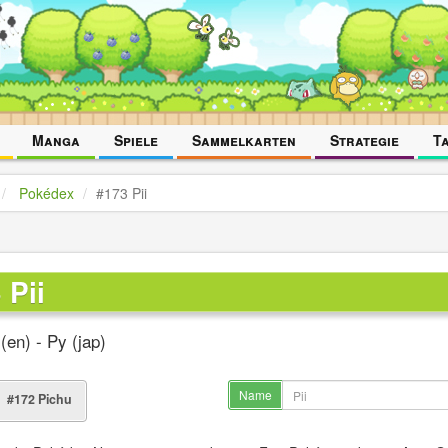
Manga
Spiele
Sammelkarten
Strategie
T
Pokédex
#173 Pii
 Pii
 (en) - Py (jap)
Name
#172 Pichu