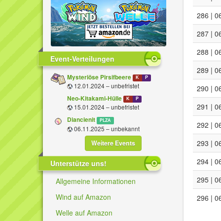
286 | 0
287 | 0
288 | 0
Event-Verteilungen
289 | 0
Mysteriöse Pirsifbeere
K
P
12.01.2024 – unbefristet
290 | 0
Neo-Kitakami-Hülle
K
P
291 | 0
15.01.2024 – unbefristet
Diancienit
PLZA
292 | 0
06.11.2025 – unbekannt
293 | 0
Weitere Events
294 | 0
Unterstütze uns!
295 | 0
Allgemeine Informationen
Wind auf Amazon
296 | 0
Welle auf Amazon