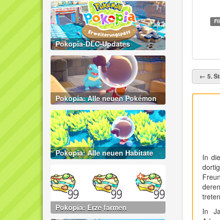
Fi
Pokopia-DLC-Updates
← 5. St
Pokopia: Alle neuen Pokémon
Pokopia: Alle neuen Habitate
In di
dorti
Freun
deren
trete
Pokopia: Erze farmen
In Ja