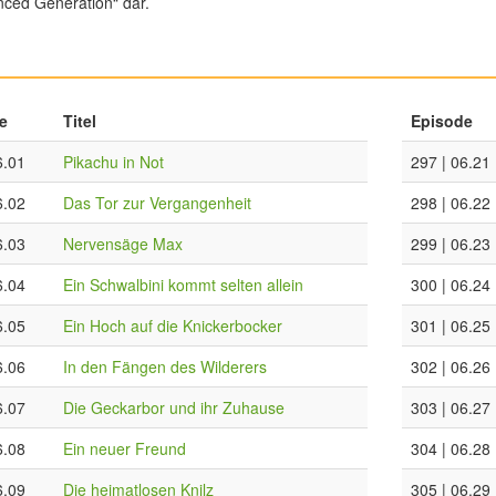
ced Generation“ dar.
e
Titel
Episode
6.01
Pikachu in Not
297 | 06.21
6.02
Das Tor zur Vergangenheit
298 | 06.22
6.03
Nervensäge Max
299 | 06.23
6.04
Ein Schwalbini kommt selten allein
300 | 06.24
6.05
Ein Hoch auf die Knickerbocker
301 | 06.25
6.06
In den Fängen des Wilderers
302 | 06.26
6.07
Die Geckarbor und ihr Zuhause
303 | 06.27
6.08
Ein neuer Freund
304 | 06.28
6.09
Die heimatlosen Knilz
305 | 06.29