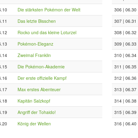
6.10
Die stärksten Pokémon der Welt
306 | 06.30
6.11
Das letzte Bisschen
307 | 06.31
6.12
Rocko und das kleine Loturzel
308 | 06.32
6.13
Pokémon-Eleganz
309 | 06.33
6.14
Zweimal Franklin
310 | 06.34
6.15
Die Pokémon-Akademie
311 | 06.35
6.16
Der erste offizielle Kampf
312 | 06.36
6.17
Max erstes Abenteuer
313 | 06.37
6.18
Kapitän Salzkopf
314 | 06.38
6.19
Angriff der Tohaido!
315 | 06.39
6.20
König der Wellen
316 | 06.40