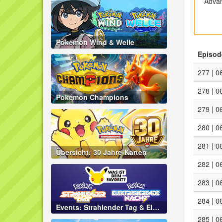
Advan
Pokémon Wind & Welle
Episod
277 | 0
278 | 0
Pokémon Champions
279 | 0
280 | 0
281 | 0
Übersicht: 30 Jahre-Karten
282 | 0
283 | 0
284 | 0
Events: Strahlender Tag & Elektrisierende Nacht
285 | 0