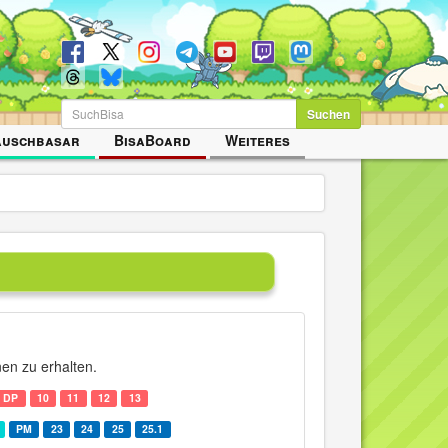
Suchen
auschbasar
BisaBoard
Weiteres
nen zu erhalten.
DP
10
11
12
13
PM
23
24
25
25.1