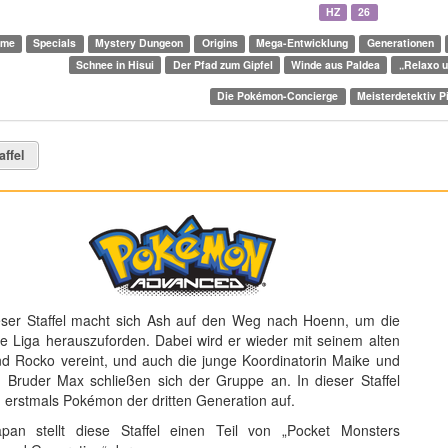
HZ
26
lme
Specials
Mystery Dungeon
Origins
Mega-Entwicklung
Generationen
Schnee in Hisui
Der Pfad zum Gipfel
Winde aus Paldea
„Relaxo u
Die Pokémon-Concierge
Meisterdetektiv P
affel
eser Staffel macht sich Ash auf den Weg nach Hoenn, um die
ge Liga herauszuforden. Dabei wird er wieder mit seinem alten
d Rocko vereint, und auch die junge Koordinatorin Maike und
 Bruder Max schließen sich der Gruppe an. In dieser Staffel
n erstmals Pokémon der dritten Generation auf.
pan stellt diese Staffel einen Teil von „Pocket Monsters