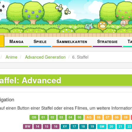
Manga
Spiele
Sammelkarten
Strategie
T
Anime
Advanced Generation
6. Staffel
taffel: Advanced
igation
 auf einen Button einer Staffel oder eines Filmes, um weitere Informatio
OS
01
02
03
04
05
AG
06
07
08
09
BW
14
15
16
XY
17
18
19
SM
20
21
22