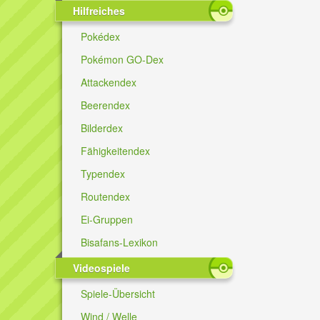
Hilfreiches
Pokédex
Pokémon GO-Dex
Attackendex
Beerendex
Bilderdex
Fähigkeitendex
Typendex
Routendex
Ei-Gruppen
Bisafans-Lexikon
Videospiele
Spiele-Übersicht
Wind / Welle