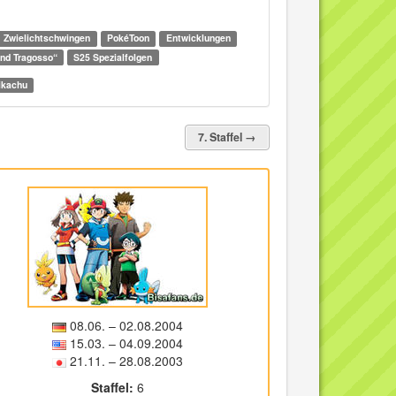
Zwielichtschwingen
PokéToon
Entwicklungen
nd Tragosso“
S25 Spezialfolgen
ikachu
7. Staffel →
08.06.
–
02.08.2004
15.03.
–
04.09.2004
21.11.
–
28.08.2003
Staffel:
6