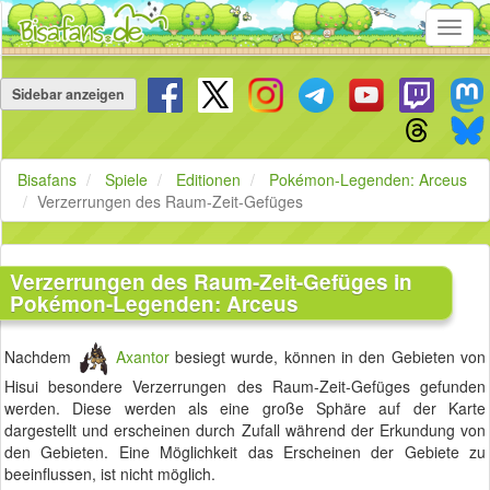
Toggl
navig
Navigation
überspringen
Sidebar anzeigen
Bisafans
Spiele
Editionen
Pokémon-Legenden: Arceus
Verzerrungen des Raum-Zeit-Gefüges
Verzerrungen des Raum-Zeit-Gefüges in
Pokémon-Legenden: Arceus
Nachdem
Axantor
besiegt wurde, können in den Gebieten von
Hisui besondere Verzerrungen des Raum-Zeit-Gefüges gefunden
werden. Diese werden als eine große Sphäre auf der Karte
dargestellt und erscheinen durch Zufall während der Erkundung von
den Gebieten. Eine Möglichkeit das Erscheinen der Gebiete zu
beeinflussen, ist nicht möglich.