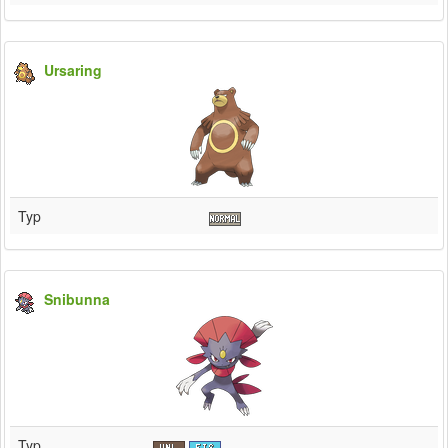
Ursaring
Typ
Snibunna
Typ