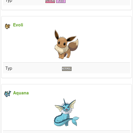
Typ
Evoli
Typ
Aquana