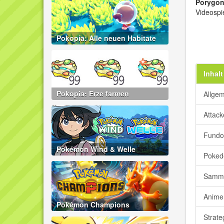
Porygo
Videospi
Pokopia: Alle neuen Habitate
Inhalt
Pokopia: Erze farmen
Allge
Attac
Fundo
Pokémon Wind & Welle
Poked
Samme
Anime
Pokémon Champions
Strate