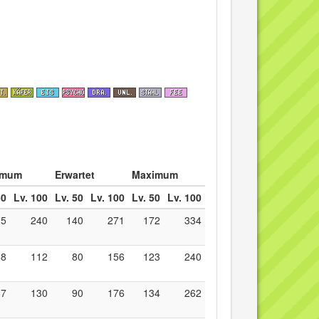
imum
Erwartet
Maximum
50
Lv. 100
Lv. 50
Lv. 100
Lv. 50
Lv. 100
25
240
140
271
172
334
58
112
80
156
123
240
67
130
90
176
134
262