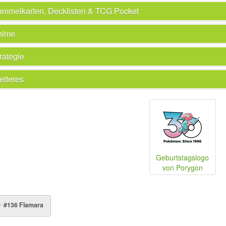
mmelkarten, Decklisten & TCG Pocket
nime
rategie
iteres
Geburtstagslogo
von Porygon
#136 Flamara