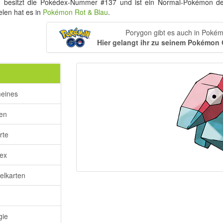
n
besitzt die Pokédex-Nummer #137 und ist ein Normal-Pokémon d
elen hat es in
Pokémon Rot & Blau
.
Porygon gibt es auch in Poké
Hier gelangt ihr zu seinem Pokémon
meines
ken
rte
ex
lkarten
gie