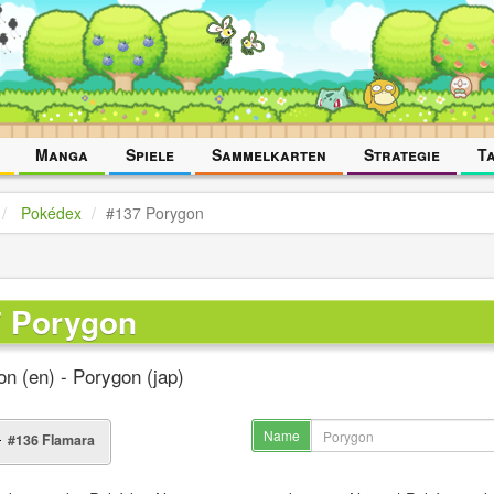
Manga
Spiele
Sammelkarten
Strategie
T
Pokédex
#137 Porygon
7 Porygon
n (en) - Porygon (jap)
Name
#136 Flamara