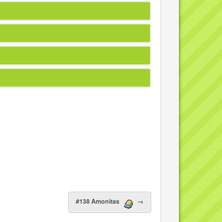
#138 Amonitas
→