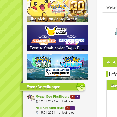
Weite
Übersicht: 30 Jahre-Karten
Events: Strahlender Tag & Elektrisierende Nacht
A
Inf
Eig
Event-Verteilungen
Mysteriöse Pirsifbeere
K
P
12.01.2024 – unbefristet
Neo-Kitakami-Hülle
K
P
15.01.2024 – unbefristet