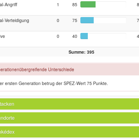
al‑Angriff
1
85
al‑Verteidigung
0
75
tive
0
40
Summe: 395
erationenübergreifende Unterschiede
der ersten Generation betrug der SPEZ-Wert 75 Punkte.
tacken
ndorte
okédex