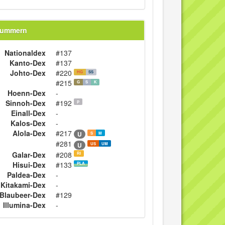
nummern
Nationaldex
#137
Kanto-Dex
#137
Johto-Dex
#220
HG
SS
#215
G
S
K
Hoenn-Dex
-
Sinnoh-Dex
#192
P
Einall-Dex
-
Kalos-Dex
-
Alola-Dex
#217
U
S
M
#281
U
US
UM
Galar-Dex
#208
RI
Hisui-Dex
#133
PLA
Paldea-Dex
-
Kitakami-Dex
-
Blaubeer-Dex
#129
Illumina-Dex
-