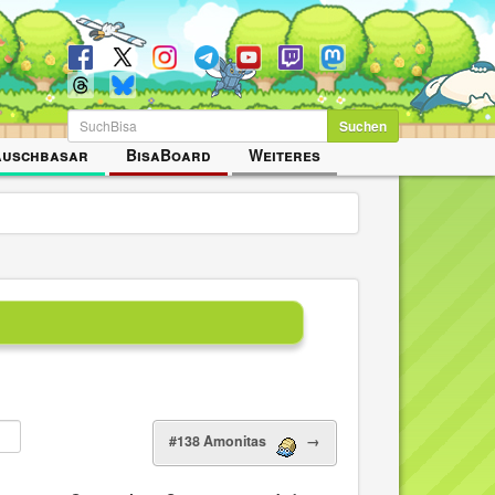
Suchen
auschbasar
BisaBoard
Weiteres
#138 Amonitas
→