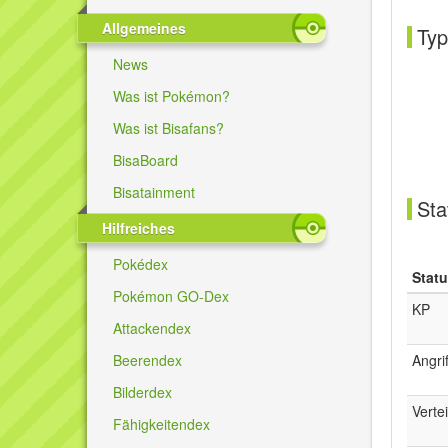
Allgemeines
Typ
News
Was ist Pokémon?
Was ist Bisafans?
BisaBoard
Bisatainment
Sta
Hilfreiches
Pokédex
Stat
Pokémon GO-Dex
KP
Attackendex
Angrif
Beerendex
Bilderdex
Verte
Fähigkeitendex