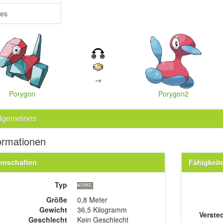
res
→
Porygon
Porygon2
llgemeines
ormationen
enschaften
Fähigkeit
Typ
Größe
0,8 Meter
Gewicht
36,5 Kilogramm
Verste
Geschlecht
Kein Geschlecht