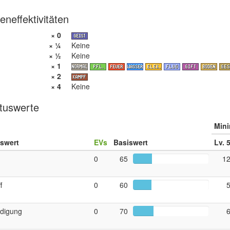
eneffektivitäten
× 0
× ¼
Keine
× ½
Keine
× 1
× 2
× 4
Keine
tuswerte
Min
uswert
EVs
Basiswert
Lv. 
0
65
1
f
0
60
idigung
0
70