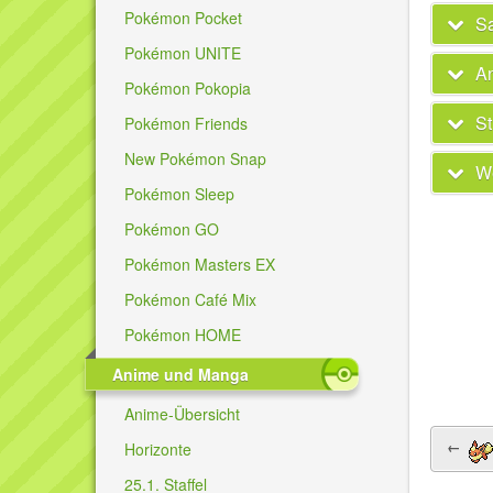
Pokémon Pocket
Sa
Pokémon UNITE
A
Pokémon Pokopia
St
Pokémon Friends
New Pokémon Snap
We
Pokémon Sleep
Pokémon GO
Pokémon Masters EX
Pokémon Café Mix
Pokémon HOME
Anime und Manga
Anime-Übersicht
←
Horizonte
25.1. Staffel