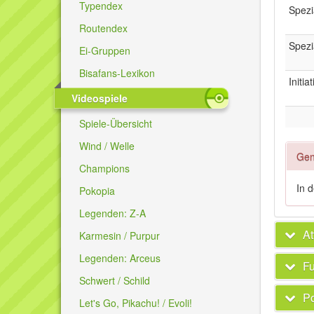
Typendex
Spezi
Routendex
Spezi
Ei-Gruppen
Bisafans-Lexikon
Initia
Videospiele
Spiele-Übersicht
Wind / Welle
Gen
Champions
In 
Pokopia
Legenden: Z-A
At
Karmesin / Purpur
Legenden: Arceus
Fu
Schwert / Schild
P
Let's Go, Pikachu! / Evoli!