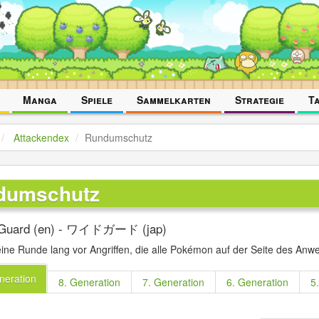
Manga
Spiele
Sammelkarten
Strategie
T
Attackendex
Rundumschutz
dumschutz
 Guard (en) - ワイドガード (jap)
eine Runde lang vor Angriffen, die alle Pokémon auf der Seite des Anwe
neration
8. Generation
7. Generation
6. Generation
5