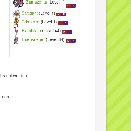
Zamazenta
(Level 1)
K
P
Saltigant
(Level 1)
K
P
Crimanzo
(Level 1)
K
P
Flaminkno
(Level 44)
K
P
Eisenkrieger
(Level 84)
K
P
ebracht werden.
erden.