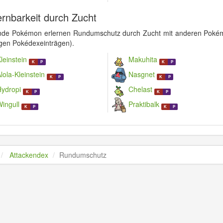
ernbarkeit durch Zucht
nde Pokémon erlernen Rundumschutz durch Zucht mit anderen Pokémon
igen Pokédexeinträgen).
leinstein
Makuhita
K
P
K
P
lola-Kleinstein
Nasgnet
K
P
K
P
Hydropi
Chelast
K
P
K
P
ingull
Praktibalk
K
P
K
P
Attackendex
Rundumschutz