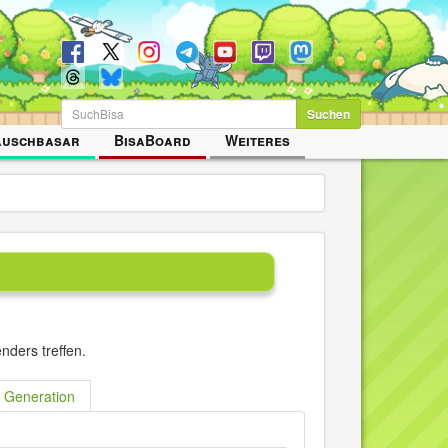
Suchen
auschbasar
BisaBoard
Weiteres
nders treffen.
. Generation