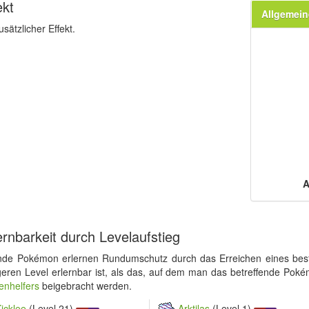
ekt
Allgemein
usätzlicher Effekt.
A
ernbarkeit durch Levelaufstieg
nde Pokémon erlernen Rundumschutz durch das Erreichen eines best
geren Level erlernbar ist, als das, auf dem man das betreffende Poké
enhelfers
beigebracht werden.
icklee
(Level 21)
Arktilas
(Level 1)