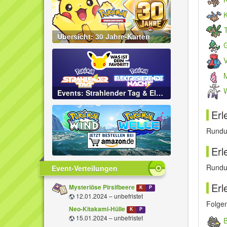
Übersicht: 30 Jahre-Karten
G
Events: Strahlender Tag & Elektrisierende Nacht
Erl
Rundu
Erl
Rundum
Event-Verteilungen
Erl
Mysteriöse Pirsifbeere
K
P
12.01.2024 – unbefristet
Folge
Neo-Kitakami-Hülle
K
P
15.01.2024 – unbefristet
B