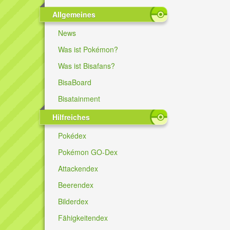
Allgemeines
News
Was ist Pokémon?
Was ist Bisafans?
BisaBoard
Bisatainment
Hilfreiches
Pokédex
Pokémon GO-Dex
Attackendex
Beerendex
Bilderdex
Fähigkeitendex