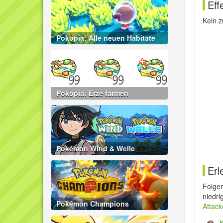
Eff
Kein z
Pokopia: Alle neuen Habitate
Pokopia: Erze farmen
Pokémon Wind & Welle
Erl
Folge
niedri
Pokémon Champions
Attack
K