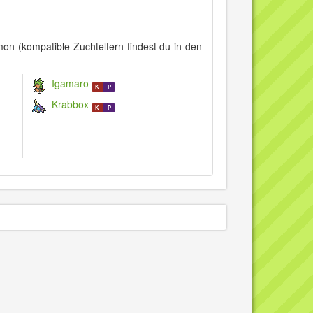
 (kompatible Zuchteltern findest du in den
Igamaro
K
P
Krabbox
K
P