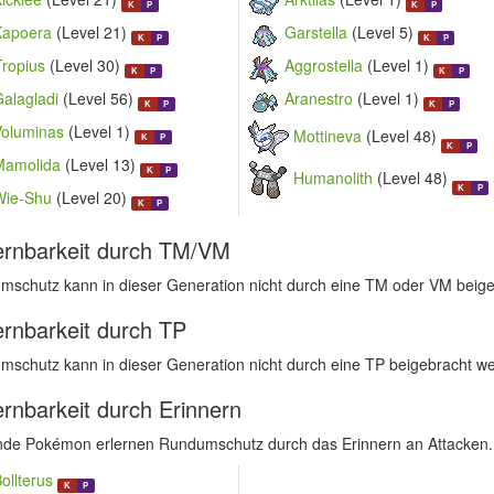
K
P
K
P
Kapoera
(Level 21)
Garstella
(Level 5)
K
P
K
P
Tropius
(Level 30)
Aggrostella
(Level 1)
K
P
K
P
alagladi
(Level 56)
Aranestro
(Level 1)
K
P
K
P
Voluminas
(Level 1)
Mottineva
(Level 48)
K
P
K
P
Mamolida
(Level 13)
K
P
Humanolith
(Level 48)
K
P
Wie-Shu
(Level 20)
K
P
ernbarkeit durch TM/VM
mschutz kann in dieser Generation nicht durch eine TM oder VM beig
ernbarkeit durch TP
schutz kann in dieser Generation nicht durch eine TP beigebracht w
ernbarkeit durch Erinnern
nde Pokémon erlernen Rundumschutz durch das Erinnern an Attacken.
ollterus
K
P