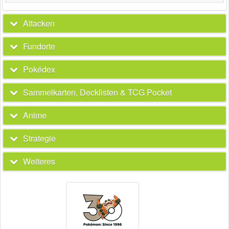
Attacken
Fundorte
Pokédex
Sammelkarten, Decklisten & TCG Pocket
Anime
Strategie
Weiteres