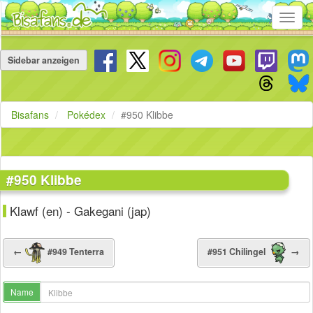
Toggl
navig
Navigation
überspringen
Sidebar anzeigen
Bisafans
Pokédex
#950 Klibbe
#950 Klibbe
Klawf (en) - Gakegani (jap)
←
#949 Tenterra
#951 Chilingel
→
Name