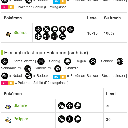
SW
RI
= Pokémon Schild (Rüstungsinsel)
SH
RI
Pokémon
Level
Wahrsch.
Sterndu
10-15
100%
Frei umherlaufende Pokémon (sichtbar)
= klares Wetter |
= Sonnig |
= Regen |
= Schnee |
=
Schneesturm |
= Sandsturm |
= Gewitter |
= Nebel |
= Bedeckt |
= Pokémon Schwert (Rüstungsinsel) |
SW
RI
= Pokémon Schild (Rüstungsinsel)
SH
RI
Pokémon
Level
Starmie
30
Pelipper
30