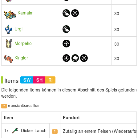
Kamalm
30
Urgl
30
Morpeko
30
Kingler
30
Items
SW
SH
RI
Die folgenden Items können in diesem Abschnitt des Spiels gefunden
werden.
= unsichtbares Item
?
Item
Fundort
1x
Dicker Lauch
Zufällig an einem Felsen (Wiederauft
?