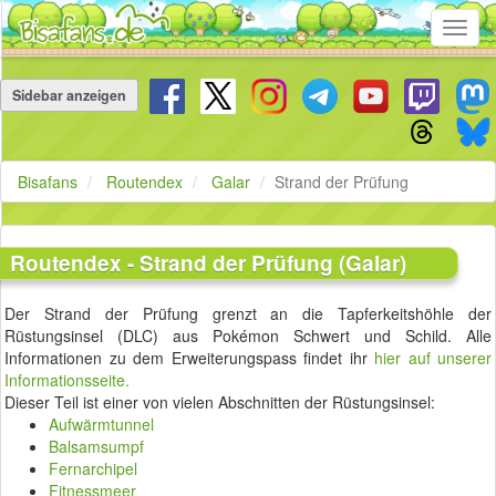
Toggl
navig
Navigation
überspringen
Sidebar anzeigen
Bisafans
Routendex
Galar
Strand der Prüfung
Routendex - Strand der Prüfung (Galar)
Der Strand der Prüfung grenzt an die Tapferkeitshöhle der
Rüstungsinsel (DLC) aus Pokémon Schwert und Schild. Alle
Informationen zu dem Erweiterungspass findet ihr
hier auf unserer
Informationsseite.
Dieser Teil ist einer von vielen Abschnitten der Rüstungsinsel:
Aufwärmtunnel
Balsamsumpf
Fernarchipel
Fitnessmeer