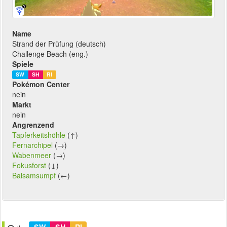
Name
Strand der Prüfung (deutsch)
Challenge Beach (eng.)
Spiele
SW
SH
RI
Pokémon Center
nein
Markt
nein
Angrenzend
Tapferkeitshöhle
(↑)
Fernarchipel
(→)
Wabenmeer
(→)
Fokusforst
(↓)
Balsamsumpf
(←)