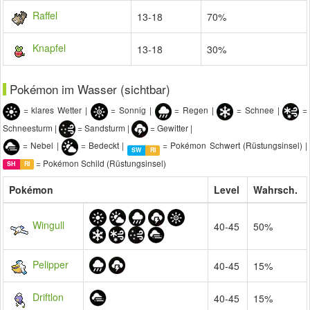
Raffel
13-18
70%
Knapfel
13-18
30%
Pokémon im Wasser (sichtbar)
= klares Wetter |
= Sonnig |
= Regen |
= Schnee |
=
Schneesturm |
= Sandsturm |
= Gewitter |
= Nebel |
= Bedeckt |
= Pokémon Schwert (Rüstungsinsel) |
SW
RI
= Pokémon Schild (Rüstungsinsel)
SH
RI
Pokémon
Level
Wahrsch.
Wingull
40-45
50%
Pelipper
40-45
15%
Driftlon
40-45
15%