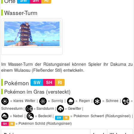
Orte
SW
SH
RI
Wasser-Turm
Im Wasser-Turm der Rüstungsinsel können Spieler ihr Dakuma zu
einem Wulaosu (Fließender Stil) entwickeln.
Pokémon
SW
SH
RI
Pokémon im Gras (versteckt)
= klares Wetter |
= Sonnig |
= Regen |
= Schnee |
=
Schneesturm |
= Sandsturm |
= Gewitter |
= Nebel |
= Bedeckt |
= Pokémon Schwert (Rüstungsinsel) |
SW
RI
= Pokémon Schild (Rüstungsinsel)
SH
RI