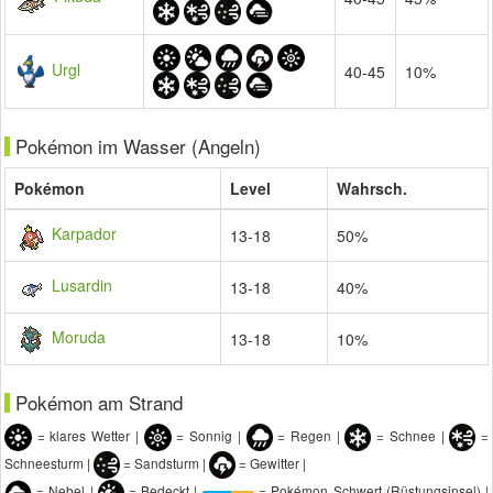
Urgl
40-45
10%
Pokémon im Wasser (Angeln)
Pokémon
Level
Wahrsch.
Karpador
13-18
50%
Lusardin
13-18
40%
Moruda
13-18
10%
Pokémon am Strand
= klares Wetter |
= Sonnig |
= Regen |
= Schnee |
=
Schneesturm |
= Sandsturm |
= Gewitter |
= Nebel |
= Bedeckt |
= Pokémon Schwert (Rüstungsinsel) |