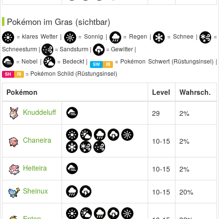
Pokémon im Gras (sichtbar)
= klares Wetter |
= Sonnig |
= Regen |
= Schnee |
=
Schneesturm |
= Sandsturm |
= Gewitter |
= Nebel |
= Bedeckt |
= Pokémon Schwert (Rüstungsinsel) |
SW
RI
= Pokémon Schild (Rüstungsinsel)
SH
RI
Pokémon
Level
Wahrsch.
Knuddeluff
29
2%
Chaneira
10-15
2%
Heiteira
10-15
2%
Sheinux
10-15
20%
Enton