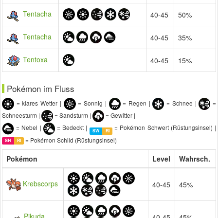
Tentacha
40-45
50%
Tentacha
40-45
35%
Tentoxa
40-45
15%
Pokémon im Fluss
= klares Wetter |
= Sonnig |
= Regen |
= Schnee |
=
Schneesturm |
= Sandsturm |
= Gewitter |
= Nebel |
= Bedeckt |
= Pokémon Schwert (Rüstungsinsel) |
SW
RI
= Pokémon Schild (Rüstungsinsel)
SH
RI
Pokémon
Level
Wahrsch.
Krebscorps
40-45
45%
Pikuda
40-45
45%