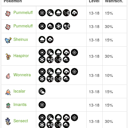
Pokémon
Level
Wahrsch.
Pummeluff
13-18
15%
Pummeluff
13-18
30%
Sheinux
13-18
15%
Haspiror
13-18
30%
Wonneira
13-18
10%
Iscalar
13-18
15%
Imantis
13-18
15%
Sensect
13-18
30%