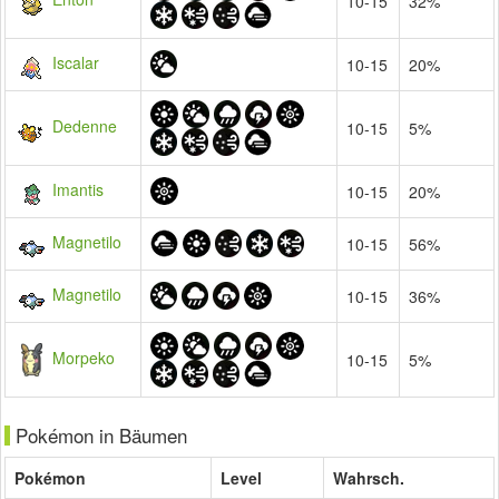
10-15
32%
Iscalar
10-15
20%
Dedenne
10-15
5%
Imantis
10-15
20%
Magnetilo
10-15
56%
Magnetilo
10-15
36%
Morpeko
10-15
5%
Pokémon in Bäumen
Pokémon
Level
Wahrsch.