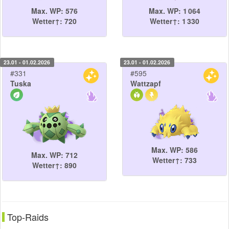
Max. WP: 576
Max. WP: 1 064
Wetter↑: 720
Wetter↑: 1 330
23.01 - 01.02.2026
23.01 - 01.02.2026
#331
#595
Tuska
Wattzapf
Max. WP: 586
Max. WP: 712
Wetter↑: 733
Wetter↑: 890
Top-Raids