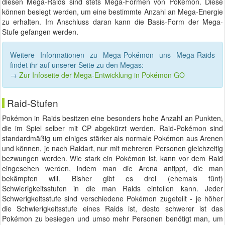
diesen Mega-Raids sind stets Mega-Formen von Pokémon. Diese
können besiegt werden, um eine bestimmte Anzahl an Mega-Energie
zu erhalten. Im Anschluss daran kann die Basis-Form der Mega-
Stufe gefangen werden.
Weitere Informationen zu Mega-Pokémon uns Mega-Raids
findet ihr auf unserer Seite zu den Megas:
→
Zur Infoseite der Mega-Entwicklung in Pokémon GO
Raid-Stufen
Pokémon in Raids besitzen eine besonders hohe Anzahl an Punkten,
die im Spiel selber mit CP abgekürzt werden. Raid-Pokémon sind
standardmäßig um einiges stärker als normale Pokémon aus Arenen
und können, je nach Raidart, nur mit mehreren Personen gleichzeitig
bezwungen werden. Wie stark ein Pokémon ist, kann vor dem Raid
eingesehen werden, indem man die Arena antippt, die man
bekämpfen will. Bisher gibt es drei (ehemals fünf)
Schwierigkeitsstufen in die man Raids einteilen kann. Jeder
Schwerigkeitsstufe sind verschiedene Pokémon zugeteilt - je höher
die Schwierigkeitsstufe eines Raids ist, desto schwerer ist das
Pokémon zu besiegen und umso mehr Personen benötigt man, um