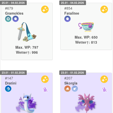
25.01 - 04.02.2026
25.01 - 04.02.2026
#679
#854
Gramokles
Fatalitee
Max. WP: 650
Wetter↑: 813
Max. WP: 797
Wetter↑: 996
23.01 - 01.02.2026
23.01 - 01.02.2026
#147
#207
Dratini
Skorgla