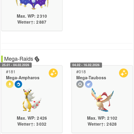
Max. WP: 2 310
Wetter↑: 2 887
Mega-Raids
25.01 - 04.02.2026
04.02 - 16.02.2026
#181
#018
Mega-Ampharos
Mega-Tauboss
Max. WP: 2 426
Max. WP: 2 102
Wetter↑: 3 032
Wetter↑: 2 628