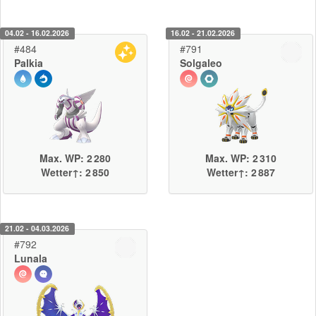
04.02 - 16.02.2026
16.02 - 21.02.2026
#484
#791
Palkia
Solgaleo
Max. WP: 2 280
Max. WP: 2 310
Wetter↑: 2 850
Wetter↑: 2 887
21.02 - 04.03.2026
#792
Lunala