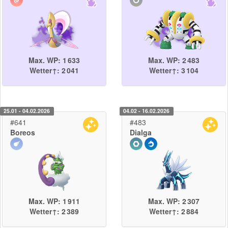
Max. WP: 1 633
Max. WP: 2 483
Wetter↑: 2 041
Wetter↑: 3 104
25.01 - 04.02.2026
04.02 - 16.02.2026
#641
#483
Boreos
Dialga
Max. WP: 1 911
Max. WP: 2 307
Wetter↑: 2 389
Wetter↑: 2 884