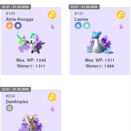
23.01 - 01.02.2026
23.01 - 01.02.2026
#105
#131
Alola-Knogga
Lapras
Max. WP: 1 048
Max. WP: 1 511
Wetter↑: 1 311
Wetter↑: 1 889
23.01 - 01.02.2026
#234
Damhirplex