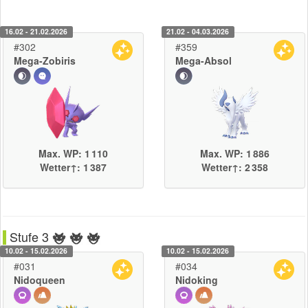
16.02 - 21.02.2026
21.02 - 04.03.2026
#302
#359
Mega-Zobiris
Mega-Absol
Max. WP: 1 110
Max. WP: 1 886
Wetter↑: 1 387
Wetter↑: 2 358
Stufe 3
10.02 - 15.02.2026
10.02 - 15.02.2026
#031
#034
Nidoqueen
Nidoking