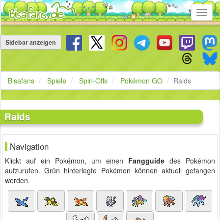
Toggl
navig
Navigation
überspringen
Sidebar anzeigen
Bisafans
Spiele
Spin-Offs
Pokémon GO
Raids
Raids
Navigation
Klickt auf ein Pokémon, um einen
Fangguide
des Pokémon
aufzurufen. Grün hinterlegte Pokémon können aktuell gefangen
werden.