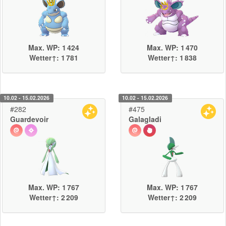
Max. WP: 1 424
Max. WP: 1 470
Wetter↑: 1 781
Wetter↑: 1 838
10.02 - 15.02.2026
10.02 - 15.02.2026
#282
#475
Guardevoir
Galagladi
Max. WP: 1 767
Max. WP: 1 767
Wetter↑: 2 209
Wetter↑: 2 209