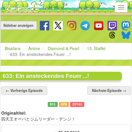
Toggl
navig
Navigation
überspringen
Sidebar anzeigen
Bisafans
Anime
Diamond & Pearl
13. Staffel
633: Ein ansteckendes Feuer ...!
633: Ein ansteckendes Feuer ...!
← Vorherige Episode
Nächste Episode →
S13
EP8
DP165
Originaltitel:
四天王オーバとジムリーダー・デンジ！