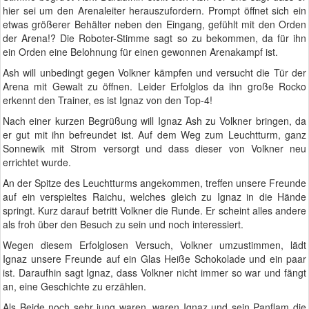
hier sei um den Arenaleiter herauszufordern. Prompt öffnet sich ein
etwas größerer Behälter neben den Eingang, gefühlt mit den Orden
der Arena!? Die Roboter-Stimme sagt so zu bekommen, da für ihn
ein Orden eine Belohnung für einen gewonnen Arenakampf ist.
Ash will unbedingt gegen Volkner kämpfen und versucht die Tür der
Arena mit Gewalt zu öffnen. Leider Erfolglos da ihn große Rocko
erkennt den Trainer, es ist Ignaz von den Top-4!
Nach einer kurzen Begrüßung will Ignaz Ash zu Volkner bringen, da
er gut mit ihn befreundet ist. Auf dem Weg zum Leuchtturm, ganz
Sonnewik mit Strom versorgt und dass dieser von Volkner neu
errichtet wurde.
An der Spitze des Leuchtturms angekommen, treffen unsere Freunde
auf ein verspieltes Raichu, welches gleich zu Ignaz in die Hände
springt. Kurz darauf betritt Volkner die Runde. Er scheint alles andere
als froh über den Besuch zu sein und noch interessiert.
Wegen diesem Erfolglosen Versuch, Volkner umzustimmen, lädt
Ignaz unsere Freunde auf ein Glas Heiße Schokolade und ein paar
ist. Daraufhin sagt Ignaz, dass Volkner nicht immer so war und fängt
an, eine Geschichte zu erzählen.
Als Beide noch sehr jung waren, waren Ignaz und sein Panflam die