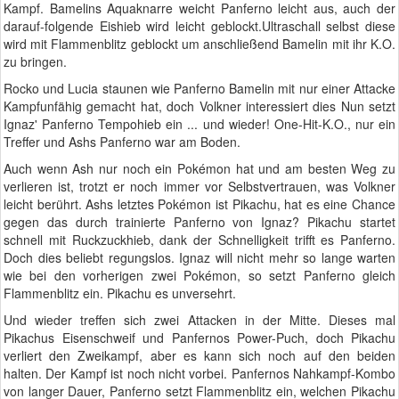
Kampf. Bamelins Aquaknarre weicht Panferno leicht aus, auch der
darauf-folgende Eishieb wird leicht geblockt.Ultraschall selbst diese
wird mit Flammenblitz geblockt um anschließend Bamelin mit ihr K.O.
zu bringen.
Rocko und Lucia staunen wie Panferno Bamelin mit nur einer Attacke
Kampfunfähig gemacht hat, doch Volkner interessiert dies Nun setzt
Ignaz' Panferno Tempohieb ein ... und wieder! One-Hit-K.O., nur ein
Treffer und Ashs Panferno war am Boden.
Auch wenn Ash nur noch ein Pokémon hat und am besten Weg zu
verlieren ist, trotzt er noch immer vor Selbstvertrauen, was Volkner
leicht berührt. Ashs letztes Pokémon ist Pikachu, hat es eine Chance
gegen das durch trainierte Panferno von Ignaz? Pikachu startet
schnell mit Ruckzuckhieb, dank der Schnelligkeit trifft es Panferno.
Doch dies beliebt regungslos. Ignaz will nicht mehr so lange warten
wie bei den vorherigen zwei Pokémon, so setzt Panferno gleich
Flammenblitz ein. Pikachu es unversehrt.
Und wieder treffen sich zwei Attacken in der Mitte. Dieses mal
Pikachus Eisenschweif und Panfernos Power-Puch, doch Pikachu
verliert den Zweikampf, aber es kann sich noch auf den beiden
halten. Der Kampf ist noch nicht vorbei. Panfernos Nahkampf-Kombo
von langer Dauer, Panferno setzt Flammenblitz ein, welchen Pikachu