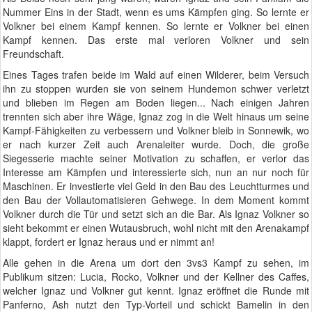
Nummer Eins in der Stadt, wenn es ums Kämpfen ging. So lernte er
Volkner bei einem Kampf kennen. So lernte er Volkner bei einen
Kampf kennen. Das erste mal verloren Volkner und sein
Freundschaft.
Eines Tages trafen beide im Wald auf einen Wilderer, beim Versuch
ihn zu stoppen wurden sie von seinem Hundemon schwer verletzt
und blieben im Regen am Boden liegen... Nach einigen Jahren
trennten sich aber ihre Wäge, Ignaz zog in die Welt hinaus um seine
Kampf-Fähigkeiten zu verbessern und Volkner bleib in Sonnewik, wo
er nach kurzer Zeit auch Arenaleiter wurde. Doch, die große
Siegesserie machte seiner Motivation zu schaffen, er verlor das
Interesse am Kämpfen und interessierte sich, nun an nur noch für
Maschinen. Er investierte viel Geld in den Bau des Leuchtturmes und
den Bau der Vollautomatisieren Gehwege. In dem Moment kommt
Volkner durch die Tür und setzt sich an die Bar. Als Ignaz Volkner so
sieht bekommt er einen Wutausbruch, wohl nicht mit den Arenakampf
klappt, fordert er Ignaz heraus und er nimmt an!
Alle gehen in die Arena um dort den 3vs3 Kampf zu sehen, im
Publikum sitzen: Lucia, Rocko, Volkner und der Kellner des Caffes,
welcher Ignaz und Volkner gut kennt. Ignaz eröffnet die Runde mit
Panferno, Ash nutzt den Typ-Vorteil und schickt Bamelin in den