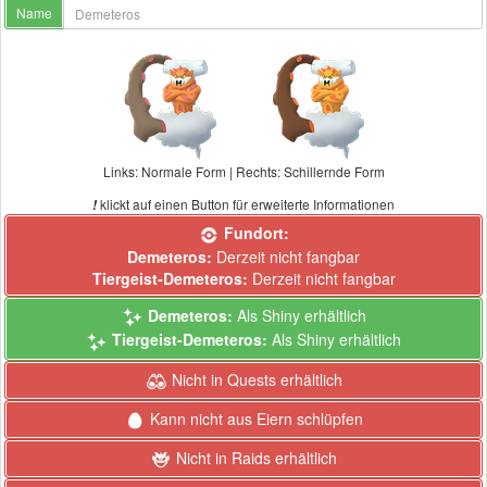
Name
Links: Normale Form | Rechts: Schillernde Form
klickt auf einen Button für erweiterte Informationen
!
Fundort:
Demeteros:
Derzeit nicht fangbar
Tiergeist-Demeteros:
Derzeit nicht fangbar
Demeteros:
Als Shiny erhältlich
Tiergeist-Demeteros:
Als Shiny erhältlich
Nicht in Quests erhältlich
Kann nicht aus Eiern schlüpfen
Nicht in Raids erhältlich