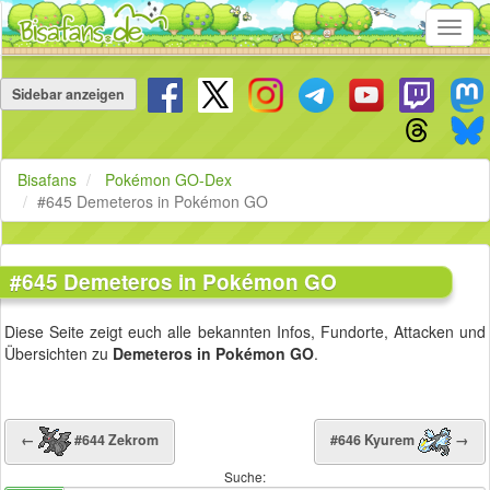
Toggl
navig
Navigation
überspringen
Sidebar anzeigen
Bisafans
Pokémon GO-Dex
#645 Demeteros in Pokémon GO
#645 Demeteros in Pokémon GO
Diese Seite zeigt euch alle bekannten Infos, Fundorte, Attacken und
Übersichten zu
Demeteros in Pokémon GO
.
←
#644 Zekrom
#646 Kyurem
→
Suche: