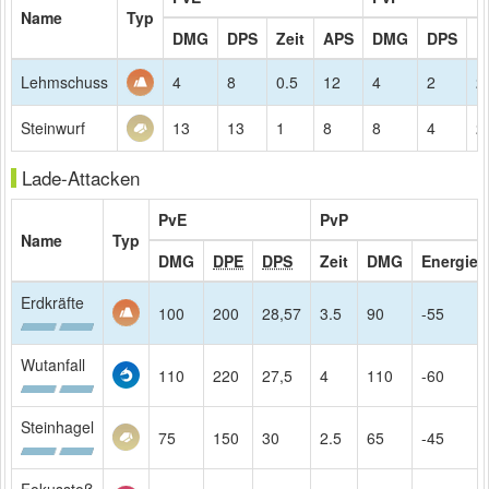
Name
Typ
DMG
DPS
Zeit
APS
DMG
DPS
R
Lehmschuss
4
8
0.5
12
4
2
2
Steinwurf
13
13
1
8
8
4
2
Lade-Attacken
PvE
PvP
Name
Typ
DMG
DPE
DPS
Zeit
DMG
Energie
Erdkräfte
100
200
28,57
3.5
90
-55
Wutanfall
110
220
27,5
4
110
-60
Steinhagel
75
150
30
2.5
65
-45
Fokusstoß