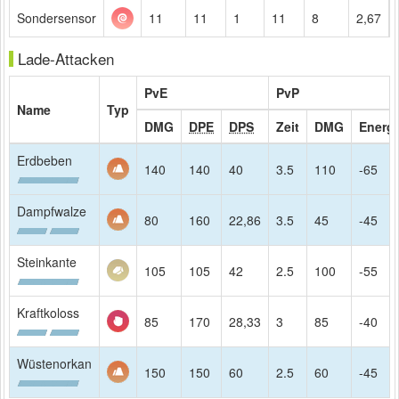
Sondersensor
11
11
1
11
8
2,67
Lade-Attacken
PvE
PvP
Name
Typ
DMG
DPE
DPS
Zeit
DMG
Energi
Erdbeben
140
140
40
3.5
110
-65
Dampfwalze
80
160
22,86
3.5
45
-45
Steinkante
105
105
42
2.5
100
-55
Kraftkoloss
85
170
28,33
3
85
-40
Wüstenorkan
150
150
60
2.5
60
-45