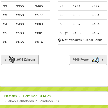
22
2255
2465
48
3961
4329
23
2358
2577
49
4009
4381
24
2460
2689
50
4057
4434
25
2563
2801
50
4105
4487
Max. WP durch Kumpel-Bonus
26
2665
2914
←
#644 Zekrom
#646 Kyurem
→
Bisafans
Pokémon GO-Dex
#645 Demeteros in Pokémon GO