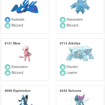
Kaskade
Eisesodem
Blizzard
Blizzard
#151 Mew
#713 Arktilas
Eisesodem
Eiszahn
Blizzard
Lawine
#998 Espinodon
#245 Suicune