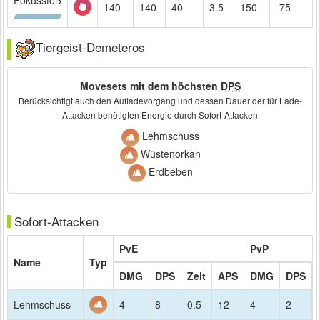
140
140
40
3.5
150
-75
Tiergeist-Demeteros
Movesets mit dem höchsten
DPS
Berücksichtigt auch den Aufladevorgang und dessen Dauer der für Lade-
Attacken benötigten Energie durch Sofort-Attacken
Lehmschuss
Wüstenorkan
Erdbeben
Sofort-Attacken
PvE
PvP
Name
Typ
DMG
DPS
Zeit
APS
DMG
DPS
Lehmschuss
4
8
0.5
12
4
2