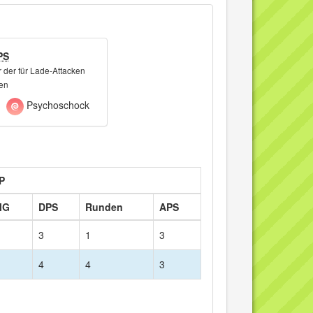
PS
 der für Lade-Attacken
ken
Psychoschock
P
MG
DPS
Runden
APS
3
1
3
4
4
3