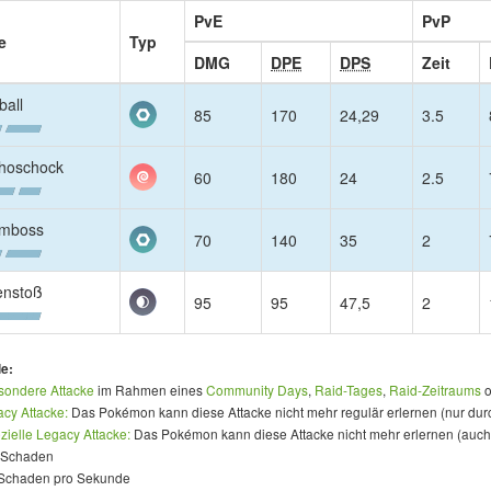
PvE
PvP
e
Typ
DMG
DPE
DPS
Zeit
ball
85
170
24,29
3.5
hoschock
60
180
24
2.5
mboss
70
140
35
2
nstoß
95
95
47,5
2
e:
sondere Attacke
im Rahmen eines
Community Days
,
Raid-Tages
,
Raid-Zeitraums
o
cy Attacke:
Das Pokémon kann diese Attacke nicht mehr regulär erlernen (nur dur
zielle Legacy Attacke:
Das Pokémon kann diese Attacke nicht mehr erlernen (auch
 Schaden
Schaden pro Sekunde