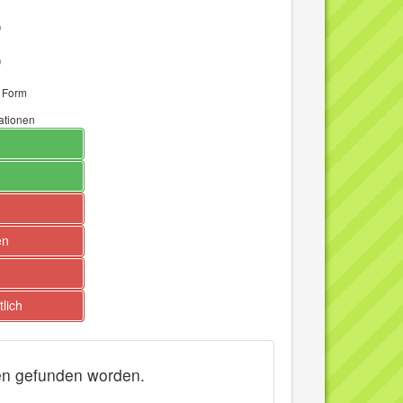
e Form
mationen
en
lich
ben gefunden worden.