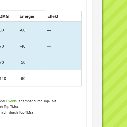
DMG
Energie
Effekt
80
-60
—
70
-40
—
70
-50
—
110
-60
—
der
Events
(erlernbar durch Top-TMs)
ch Top-TMs)
 nicht durch Top-TMs)