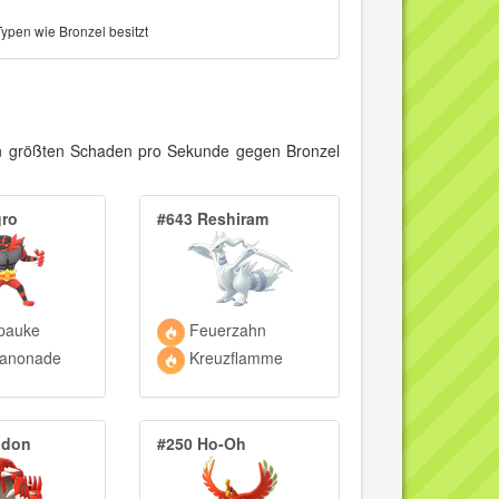
ypen wie Bronzel besitzt
den größten Schaden pro Sekunde gegen Bronzel
gro
#643 Reshiram
pauke
Feuerzahn
anonade
Kreuzflamme
udon
#250 Ho-Oh