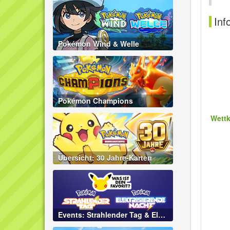
Inf
Pokémon Wind & Welle
Pokémon Champions
Wett
Übersicht: 30 Jahre-Karten
Events: Strahlender Tag & Elektrisierende Nacht