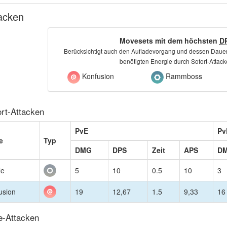
acken
Movesets mit dem höchsten
D
Berücksichtigt auch den Aufladevorgang und dessen Dauer
benötigten Energie durch Sofort-Attac
Konfusion
Rammboss
ort-Attacken
PvE
Pv
e
Typ
DMG
DPS
Zeit
APS
D
le
5
10
0.5
10
3
usion
19
12,67
1.5
9,33
16
e-Attacken