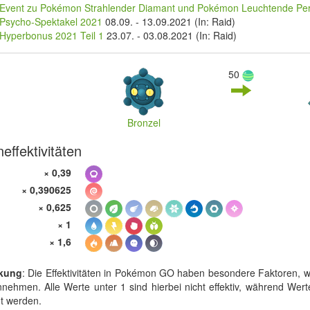
Event zu Pokémon Strahlender Diamant und Pokémon Leuchtende Per
Psycho-Spektakel 2021
08.09.
-
13.09.2021
(In: Raid)
Hyperbonus 2021 Teil 1
23.07.
-
03.08.2021
(In: Raid)
50
Bronzel
effektivitäten
× 0,39
× 0,390625
× 0,625
× 1
× 1,6
kung
: Die Effektivitäten in Pokémon GO haben besondere Faktoren, w
nehmen. Alle Werte unter 1 sind hierbei nicht effektiv, während Werte
t werden.