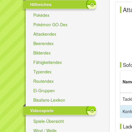
Hilfreiches
Att
Pokédex
Pokémon GO-Dex
Attackendex
Beerendex
Bilderdex
Fähigkeitendex
Sof
Typendex
Routendex
Nam
Ei-Gruppen
Tack
Bisafans-Lexikon
Videospiele
Konf
Spiele-Übersicht
Lad
Wind / Welle