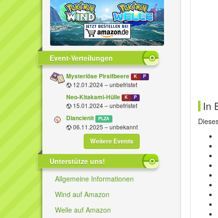
Event-Verteilungen
Mysteriöse Pirsifbeere
K
P
12.01.2024 – unbefristet
Neo-Kitakami-Hülle
K
P
In 
15.01.2024 – unbefristet
Diancienit
PLZA
Diese
06.11.2025 – unbekannt
Weitere Events
Unterstütze uns!
Allgemeine Informationen
Wind auf Amazon
Welle auf Amazon