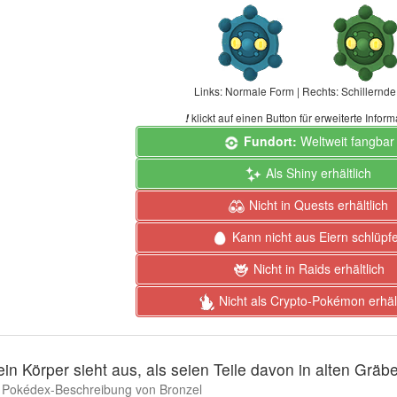
Links: Normale Form | Rechts: Schillernd
klickt auf einen Button für erweiterte Infor
!
Fundort:
Weltweit fangbar
Als Shiny erhältlich
Nicht in Quests erhältlich
Kann nicht aus Eiern schlüpf
Nicht in Raids erhältlich
Nicht als Crypto-Pokémon erhält
ein Körper sieht aus, als seien Teile davon in alten Grä
Pokédex-Beschreibung von Bronzel