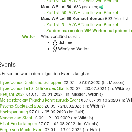
→ Zur Lvl. 40 IV-/WP-Tabelle von Bronzel
Max. WP Lvl 50:
683
(Max.-Lvl)
→ Zur Lvl. 50 IV-/WP-Tabelle von Bronzel
Max. WP Lvl 50 Kumpel-Bonus:
692
(Max.-Lvl 
→ Zur Lvl. 51 IV-/WP-Tabelle von Bronzel
→ Zu den maximalen WP-Werten auf jedem L
Wetter
Wird verstärkt durch:
Schnee
Windiges Wetter
Events
s Pokémon war in den folgenden Events fangbar:
Hyperbonus: Stahl und Schuppen
22.07.
-
27.07.2025
(In: Mission)
Hyperbonus Teil 2: Stärke des Stahls
25.07.
-
30.07.2024
(In: Wildnis)
Neujahr 2024
01.01.
-
03.01.2024
(In: Mission, Wildnis)
Meisterdetektiv Pikachu kehrt zurück-Event
05.10.
-
09.10.2023
(In: Wi
Psycho-Spektakel 2023
20.09.
-
24.09.2023
(In: Wildnis)
Hochspannung
27.01.
-
05.02.2023
(In: Raid)
Nerven aus Stahl
16.09.
-
21.09.2022
(In: Wildnis)
Hisui-Entdeckungen
27.07.
-
02.08.2022
(In: Wildnis)
Berge von Macht-Event
07.01.
-
13.01.2022
(In: Raid)