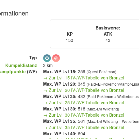
ormationen
Basiswerte:
KP
ATK
150
43
Typ
Kumpeldistanz
3 km
kampfpunkte
(WP)
Max. WP Lvl 15:
259
(Quest-Pokémon)
→ Zur Lvl. 15 IV-/WP-Tabelle von Bronzel
Max. WP Lvl 20:
345
(Raid-/Ei-Pokémon/Kampf-Lig
→ Zur Lvl. 20 IV-/WP-Tabelle von Bronzel
Max. WP Lvl 25:
432
(Raid-Pokémon + Wetterbonus
→ Zur Lvl. 25 IV-/WP-Tabelle von Bronzel
Max. WP Lvl 30:
518
(Max.-Lvl Wildfang)
→ Zur Lvl. 30 IV-/WP-Tabelle von Bronzel
Max. WP Lvl 35:
561
(Max.-Lvl Wildfang + Wetterbo
→ Zur Lvl. 35 IV-/WP-Tabelle von Bronzel
Max. WP Lvl 40:
604