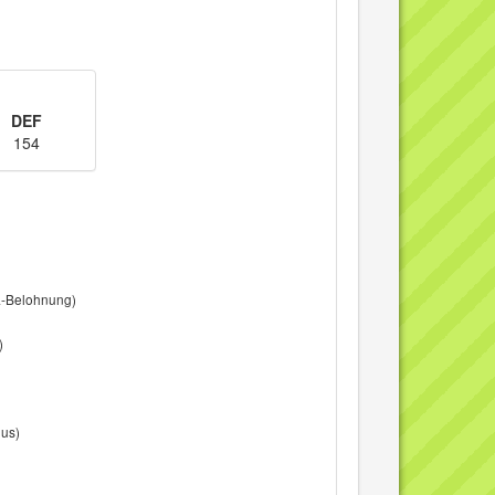
DEF
154
a-Belohnung)
)
nus)