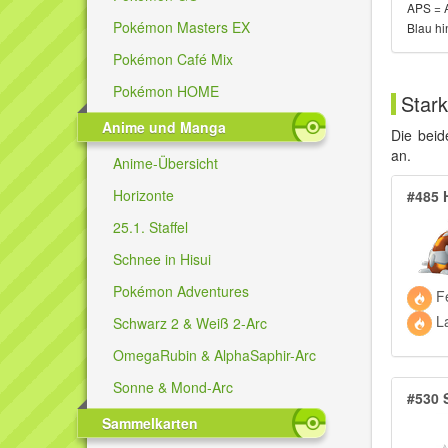
APS = 
Pokémon Masters EX
Blau hi
Pokémon Café Mix
Pokémon HOME
Star
Anime und Manga
Die beid
an.
Anime-Übersicht
Horizonte
#485 
25.1. Staffel
Schnee in Hisui
Pokémon Adventures
Fe
L
Schwarz 2 & Weiß 2-Arc
OmegaRubin & AlphaSaphir-Arc
Sonne & Mond-Arc
#530 
Sammelkarten