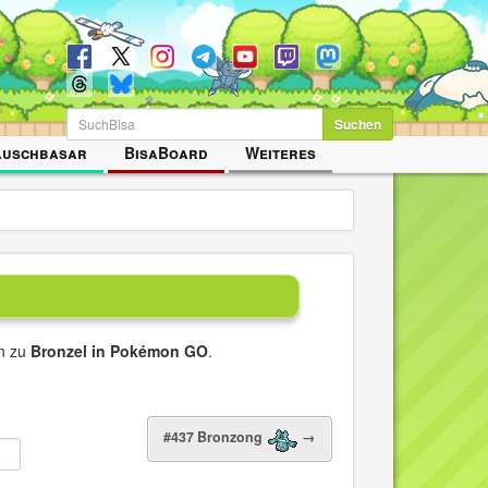
Suchen
auschbasar
BisaBoard
Weiteres
en zu
Bronzel in Pokémon GO
.
#437 Bronzong
→