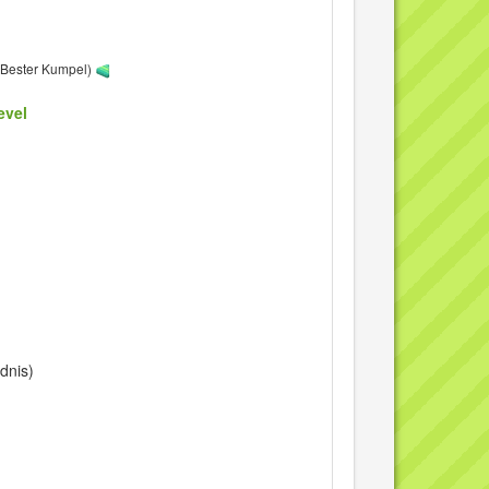
+ Bester Kumpel)
evel
ldnis)