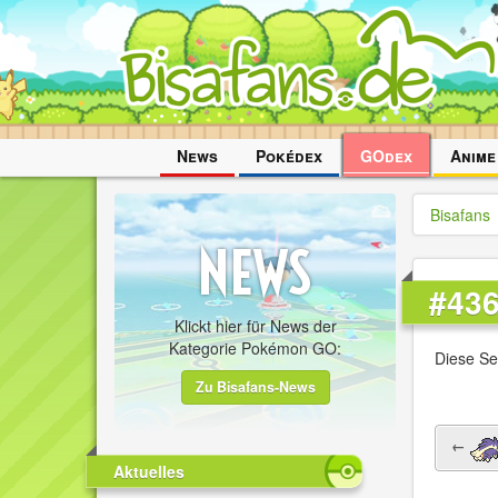
Navigation
News
Pokédex
GOdex
Anime
überspringen
Bisafans
#436
Klickt hier für News der
Kategorie Pokémon GO:
Diese Se
Zu Bisafans-News
←
Aktuelles