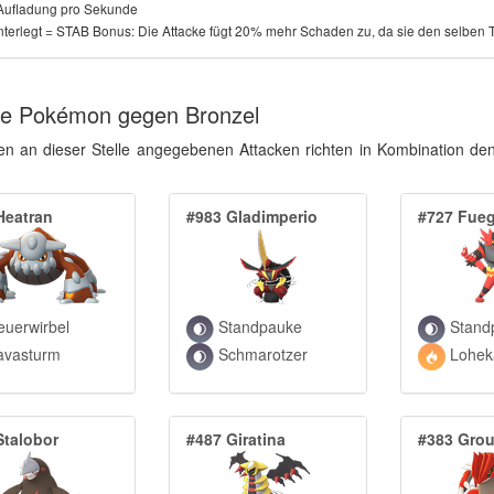
Aufladung pro Sekunde
nterlegt = STAB Bonus: Die Attacke fügt 20% mehr Schaden zu, da sie den selben T
ke Pokémon gegen Bronzel
en an dieser Stelle angegebenen Attacken richten in Kombination 
Heatran
#983 Gladimperio
#727 Fue
uerwirbel
Standpauke
Stand
avasturm
Schmarotzer
Lohek
Stalobor
#487 Giratina
#383 Gro