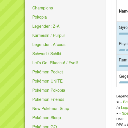
Champions
Nam
Pokopia
Legenden: Z-A
Gyro
Karmesin / Purpur
Psyc
Legenden: Arceus
Schwert / Schild
Ram
Let's Go, Pikachu! / Evoli!
Pokémon Pocket
Gege
Pokémon UNITE
Pokémon Pokopia
Legend
Pokémon Friends
★ =
Be
=
Lega
!
New Pokémon Snap
● =
Spe
Pokémon Sleep
DMG =
DPS = 
Pokémon GO