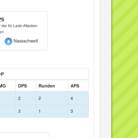
PS
 der für Lade-Attacken
ken
Nassschweif
vP
MG
DPS
Runden
APS
2
2
4
3
1
3