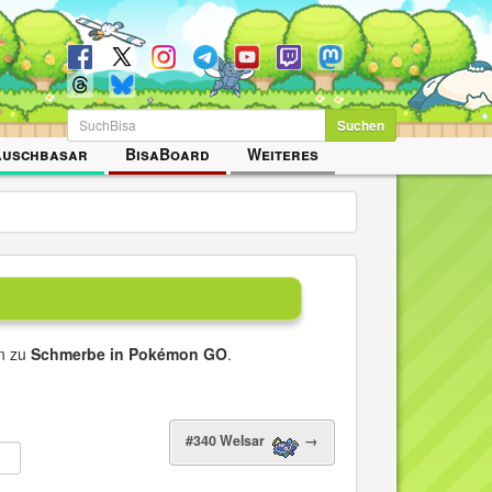
Suchen
auschbasar
BisaBoard
Weiteres
en zu
Schmerbe in Pokémon GO
.
#340 Welsar
→