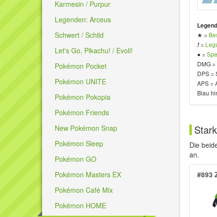
Karmesin / Purpur
Legenden: Arceus
Legend
Schwert / Schild
★ =
Be
=
Lega
!
Let's Go, Pikachu! / Evoli!
● =
Spe
DMG =
Pokémon Pocket
DPS = 
Pokémon UNITE
APS = 
Blau hi
Pokémon Pokopia
Pokémon Friends
Star
New Pokémon Snap
Pokémon Sleep
Die beid
an.
Pokémon GO
Pokémon Masters EX
#893 
Pokémon Café Mix
Pokémon HOME