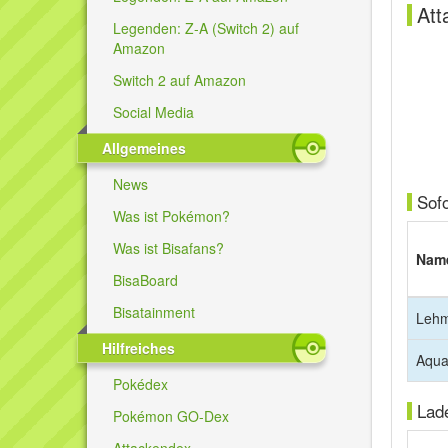
Att
Legenden: Z-A (Switch 2) auf
Amazon
Switch 2 auf Amazon
Social Media
Allgemeines
News
Sof
Was ist Pokémon?
Was ist Bisafans?
Nam
BisaBoard
Bisatainment
Leh
Hilfreiches
Aqua
Pokédex
Lad
Pokémon GO-Dex
Attackendex