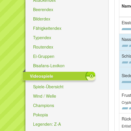
Nam
Beerendex
Bilderdex
Eisst
Fähigkeitendex
Typendex
Nass
Routendex
Sch
Ei-Gruppen
Bisafans-Lexikon
Sied
Videospiele
Spiele-Übersicht
Frus
Wind / Welle
Crypt
Champions
Pokopia
Rüc
Legenden: Z-A
Erlöst