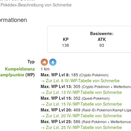
Pokédex-Beschreibung von Schmerbe
ormationen
Basiswerte:
KP
ATK
138
93
Typ
Kumpeldistanz
1 km
kampfpunkte
(WP)
Max. WP Lvl 8:
185
(Crypto-Pokémon)
→ Zur Lvl. 8 IV-/WP-Tabelle von Schmerbe
Max. WP Lvl 13:
305
(Crypto-Pokémon + Wetterbon
→ Zur Lvl. 13 IV-/WP-Tabelle von Schmerbe
Max. WP Lvl 15:
352
(Quest-Pokémon)
→ Zur Lvl. 15 IV-/WP-Tabelle von Schmerbe
Max. WP Lvl 20:
469
(Raid-/Ei-Pokémon/Kampf-Lig
→ Zur Lvl. 20 IV-/WP-Tabelle von Schmerbe
Max. WP Lvl 25:
586
(Raid-Pokémon + Wetterbonus
→ Zur Lvl. 25 IV-/WP-Tabelle von Schmerbe