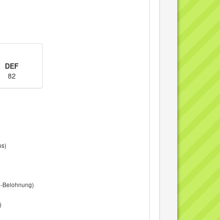
DEF
82
us)
a-Belohnung)
)