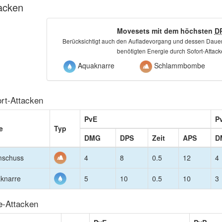
acken
Movesets mit dem höchsten
D
Berücksichtigt auch den Aufladevorgang und dessen Dauer
benötigten Energie durch Sofort-Attac
Aquaknarre
Schlammbombe
ort-Attacken
PvE
P
e
Typ
DMG
DPS
Zeit
APS
D
mschuss
4
8
0.5
12
4
knarre
5
10
0.5
10
3
e-Attacken