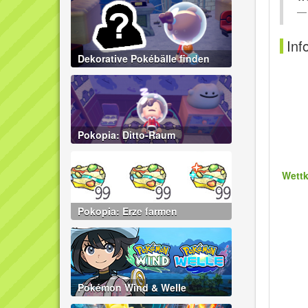
Inf
Dekorative Pokébälle finden
Pokopia: Ditto-Raum
Wett
Pokopia: Erze farmen
Pokémon Wind & Welle