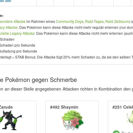
e:
sondere Attacke
im Rahmen eines
Community Days
,
Raid-Tages
,
Raid-Zeitraums
o
cy Attacke:
Das Pokémon kann diese Attacke nicht mehr regulär erlernen (nur dur
zielle Legacy Attacke:
Das Pokémon kann diese Attacke nicht mehr erlernen (auch
 Schaden
Schaden pro Sekunde
Aufladung pro Sekunde
nterlegt = STAB Bonus: Die Attacke fügt 20% mehr Schaden zu, da sie den selben 
ke Pokémon gegen Schmerbe
en an dieser Stelle angegebenen Attacken richten in Kombination d
Zarude
#492 Shaymin
#251 Cele