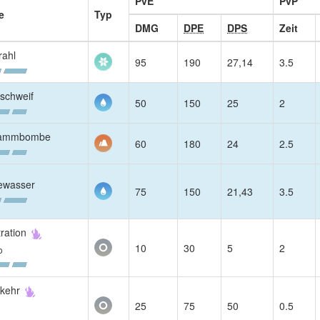
PvE
PvP
e
Typ
DMG
DPE
DPS
Zeit
rahl
95
190
27,14
3.5
schweif
50
150
25
2
lammbombe
60
180
24
2.5
ewasser
75
150
21,43
3.5
tration
10
30
5
2
o
kkehr
25
75
50
0.5