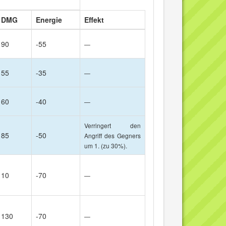
DMG
Energie
Effekt
90
-55
—
55
-35
—
60
-40
—
Verringert den
85
-50
Angriff des Gegners
um 1. (zu 30%).
10
-70
—
130
-70
—