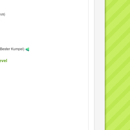
nus)
+ Bester Kumpel)
evel