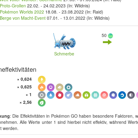
Proto-Grollen
22.02.
-
24.02.2023
(In: Wildnis)
Pokémon Worlds 2022
18.08.
-
23.08.2022
(In: Raid)
Berge von Macht-Event
07.01.
-
13.01.2022
(In: Wildnis)
50
Schmerbe
effektivitäten
× 0,624
× 0,625
× 1
× 2,56
kung
: Die Effektivitäten in Pokémon GO haben besondere Faktoren, w
nehmen. Alle Werte unter 1 sind hierbei nicht effektiv, während Werte
t werden.