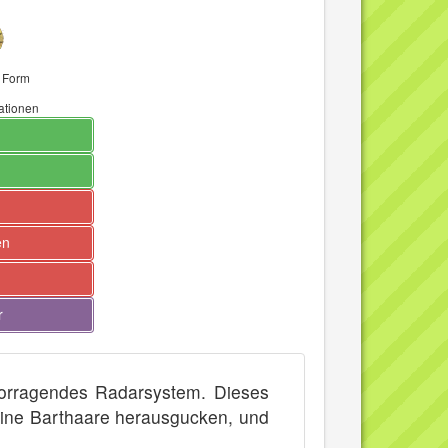
e Form
mationen
en
r
vorragendes Radarsystem. Dieses
ine Barthaare herausgucken, und