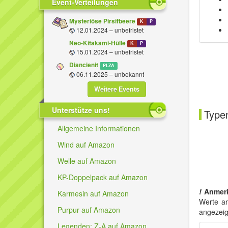
Event-Verteilungen
Mysteriöse Pirsifbeere
K
P
12.01.2024 – unbefristet
Neo-Kitakami-Hülle
K
P
15.01.2024 – unbefristet
Diancienit
PLZA
06.11.2025 – unbekannt
Weitere Events
Unterstütze uns!
Typen
Allgemeine Informationen
Wind auf Amazon
Welle auf Amazon
KP-Doppelpack auf Amazon
!
Anmer
Karmesin auf Amazon
Werte an
Purpur auf Amazon
angezeig
Legenden: Z-A auf Amazon