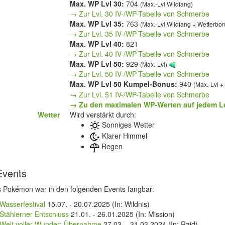
Max. WP Lvl 30:
704
(Max.-Lvl Wildfang)
→ Zur Lvl. 30 IV-/WP-Tabelle von Schmerbe
Max. WP Lvl 35:
763
(Max.-Lvl Wildfang + Wetterbo
→ Zur Lvl. 35 IV-/WP-Tabelle von Schmerbe
Max. WP Lvl 40:
821
→ Zur Lvl. 40 IV-/WP-Tabelle von Schmerbe
Max. WP Lvl 50:
929
(Max.-Lvl)
→ Zur Lvl. 50 IV-/WP-Tabelle von Schmerbe
Max. WP Lvl 50 Kumpel-Bonus:
940
(Max.-Lvl 
→ Zur Lvl. 51 IV-/WP-Tabelle von Schmerbe
→ Zu den maximalen WP-Werten auf jedem L
Wetter
Wird verstärkt durch:
Sonniges Wetter
Klarer Himmel
Regen
Events
s Pokémon war in den folgenden Events fangbar:
Wasserfestival
15.07.
-
20.07.2025
(In: Wildnis)
Stählerner Entschluss
21.01.
-
26.01.2025
(In: Mission)
Welt voller Wunder: Übernahme
27.03.
-
31.03.2024
(In: Raid)