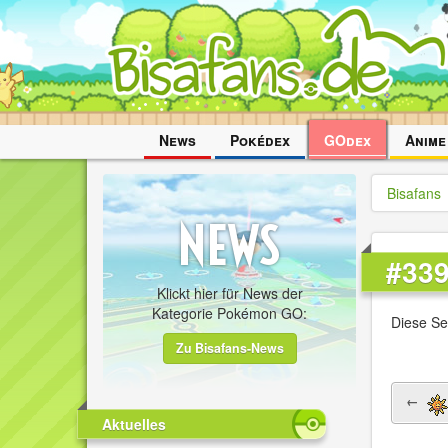
Navigation
News
Pokédex
GOdex
Anime
überspringen
Bisafans
#33
Klickt hier für News der
Kategorie Pokémon GO:
Diese Se
Zu Bisafans-News
←
Aktuelles