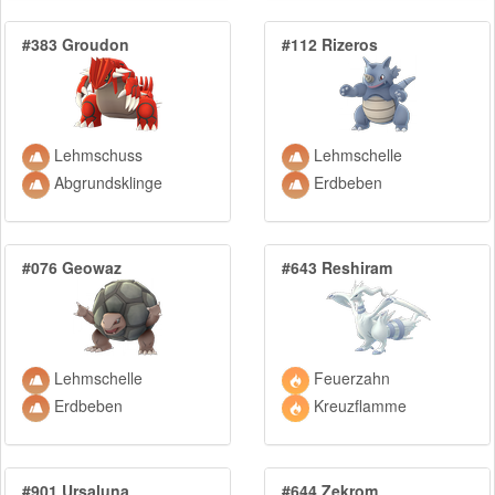
#383 Groudon
#112 Rizeros
Lehmschuss
Lehmschelle
Abgrundsklinge
Erdbeben
#076 Geowaz
#643 Reshiram
Lehmschelle
Feuerzahn
Erdbeben
Kreuzflamme
#901 Ursaluna
#644 Zekrom