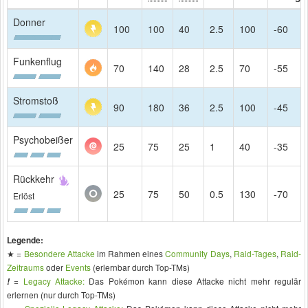
Donner
100
100
40
2.5
100
-60
Funkenflug
70
140
28
2.5
70
-55
Stromstoß
90
180
36
2.5
100
-45
Psychobeißer
25
75
25
1
40
-35
Rückkehr
25
75
50
0.5
130
-70
Erlöst
Legende:
★ =
Besondere Attacke
im Rahmen eines
Community Days
,
Raid-Tages
,
Raid-
Zeitraums
oder
Events
(erlernbar durch Top-TMs)
=
Legacy Attacke:
Das Pokémon kann diese Attacke nicht mehr regulär
!
erlernen (nur durch Top-TMs)