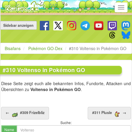
Toggl
navig
Navigation
überspringen
Sidebar anzeigen
Bisafans
Pokémon GO-Dex
#310 Voltenso in Pokémon GO
#310 Voltenso in Pokémon GO
Diese Seite zeigt euch alle bekannten Infos, Fundorte, Attacken und
Übersichten zu
Voltenso in Pokémon GO
.
←
#309 Frizelbliz
#311 Plusle
→
Suche:
Name