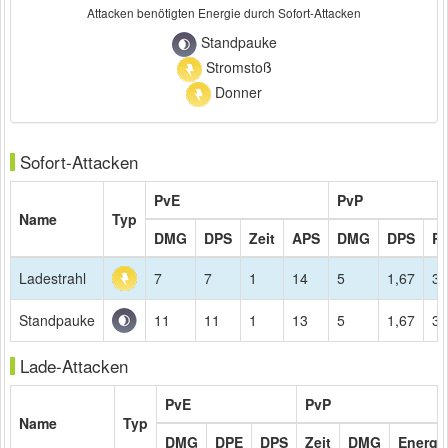
Attacken benötigten Energie durch Sofort-Attacken
Standpauke
Stromstoß
Donner
Sofort-Attacken
PvE
PvP
Name
Typ
DMG
DPS
Zeit
APS
DMG
DPS
R
Ladestrahl
7
7
1
14
5
1,67
3
Standpauke
11
11
1
13
5
1,67
3
Lade-Attacken
PvE
PvP
Name
Typ
DMG
DPE
DPS
Zeit
DMG
Energi