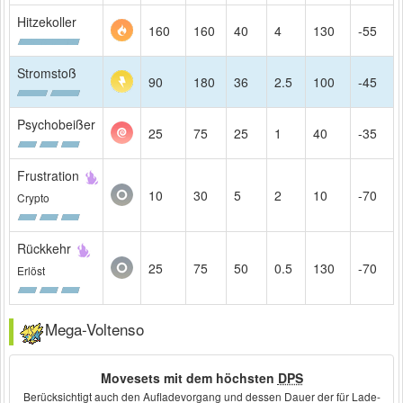
Hitzekoller
160
160
40
4
130
-55
Stromstoß
90
180
36
2.5
100
-45
Psychobeißer
25
75
25
1
40
-35
Frustration
10
30
5
2
10
-70
Crypto
Rückkehr
25
75
50
0.5
130
-70
Erlöst
Mega-Voltenso
Movesets mit dem höchsten
DPS
Berücksichtigt auch den Aufladevorgang und dessen Dauer der für Lade-