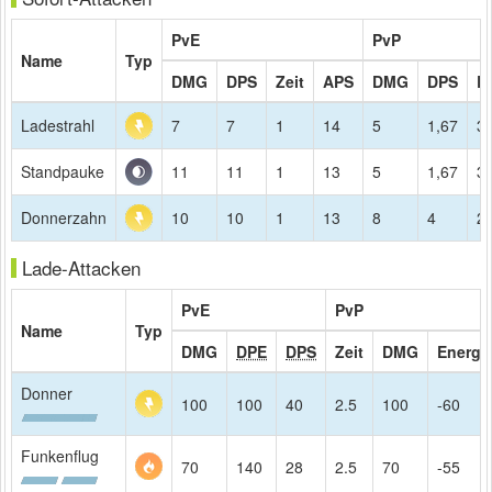
PvE
PvP
Name
Typ
DMG
DPS
Zeit
APS
DMG
DPS
R
Ladestrahl
7
7
1
14
5
1,67
3
Standpauke
11
11
1
13
5
1,67
3
Donnerzahn
10
10
1
13
8
4
2
Lade-Attacken
PvE
PvP
Name
Typ
DMG
DPE
DPS
Zeit
DMG
Energi
Donner
100
100
40
2.5
100
-60
Funkenflug
70
140
28
2.5
70
-55