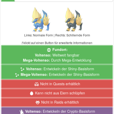
Links: Normale Form | Rechts: Schillernde Form
klickt auf einen Button für erweiterte Informationen
!
Fundort:
Voltenso:
Weltweit fangbar
Mega-Voltenso:
Durch Mega-Entwicklung
Voltenso:
Entwickeln der Shiny-Basisform
Mega-Voltenso:
Entwickeln der Shiny-Basisform
Nicht in Quests erhältlich
Kann nicht aus Eiern schlüpfen
Nicht in Raids erhältlich
Voltenso:
Entwickeln der Crypto-Basisform