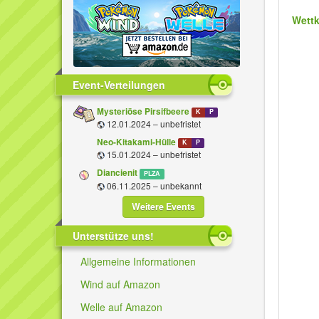
Wett
Event-Verteilungen
Mysteriöse Pirsifbeere
K
P
12.01.2024 – unbefristet
Neo-Kitakami-Hülle
K
P
15.01.2024 – unbefristet
Diancienit
PLZA
06.11.2025 – unbekannt
Weitere Events
Unterstütze uns!
Allgemeine Informationen
Wind auf Amazon
Welle auf Amazon