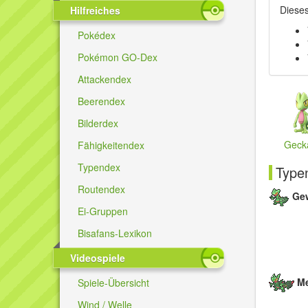
Diese
Hilfreiches
Pokédex
Pokémon GO-Dex
Attackendex
Beerendex
Bilderdex
Geck
Fähigkeitendex
Typendex
Typen
Routendex
Ge
Ei-Gruppen
Bisafans-Lexikon
Videospiele
M
Spiele-Übersicht
Wind / Welle