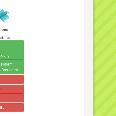
e Form
mationen
klung
asisform
y-Basisform
en
lich