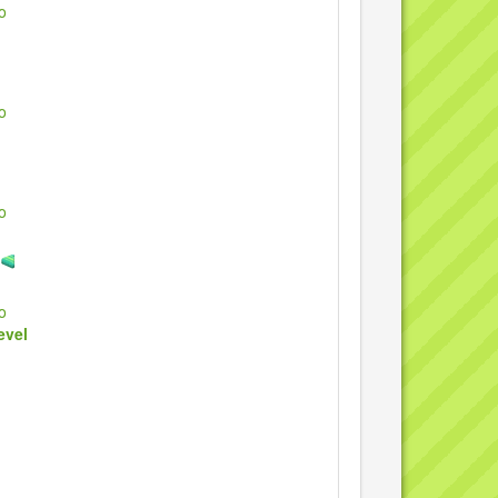
o
o
o
)
o
evel