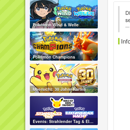
D
s
Pokémon Wind & Welle
Inf
Pokémon Champions
Übersicht: 30 Jahre-Karten
Events: Strahlender Tag & Elektrisierende Nacht