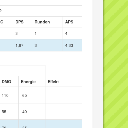
P
MG
DPS
Runden
APS
3
1
4
1,67
3
4,33
DMG
Energie
Effekt
110
-65
—
55
-40
—
70
-35
—