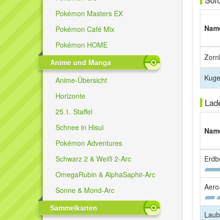
Pokémon Masters EX
Nam
Pokémon Café Mix
Pokémon HOME
Zorn
Anime und Manga
Kuge
Anime-Übersicht
Horizonte
Lad
25.1. Staffel
Schnee in Hisui
Nam
Pokémon Adventures
Schwarz 2 & Weiß 2-Arc
Erdb
OmegaRubin & AlphaSaphir-Arc
Aero
Sonne & Mond-Arc
Sammelkarten
Laub