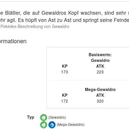
ie Blätter, die auf Gewaldros Kopf wachsen, sind sehr 
ehr agil. Es hüpft von Ast zu Ast und springt seine Feind
Pokédex-Beschreibung von Gewaldro
ormationen
Basiswerte:
Gewaldro
KP
ATK
173
223
Mega-Gewaldro
KP
ATK
172
320
Typ
(Gewaldro)
(Mega-Gewaldro)