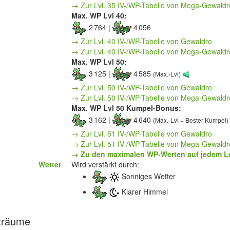
→ Zur Lvl. 35 IV-/WP-Tabelle von Mega-Gewaldr
Max. WP Lvl 40:
2 764 |
4 056
→ Zur Lvl. 40 IV-/WP-Tabelle von Gewaldro
→ Zur Lvl. 40 IV-/WP-Tabelle von Mega-Gewaldr
Max. WP Lvl 50:
3 125 |
4 585
(Max.-Lvl)
→ Zur Lvl. 50 IV-/WP-Tabelle von Gewaldro
→ Zur Lvl. 50 IV-/WP-Tabelle von Mega-Gewaldr
Max. WP Lvl 50 Kumpel-Bonus:
3 162 |
4 640
(Max.-Lvl + Bester Kumpel
→ Zur Lvl. 51 IV-/WP-Tabelle von Gewaldro
→ Zur Lvl. 51 IV-/WP-Tabelle von Mega-Gewaldr
→ Zu den maximalen WP-Werten auf jedem L
Wetter
Wird verstärkt durch:
Sonniges Wetter
Klarer Himmel
träume