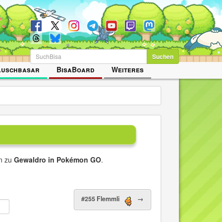
Suchen
auschbasar
BisaBoard
Weiteres
en zu
Gewaldro in Pokémon GO
.
#255 Flemmli
→