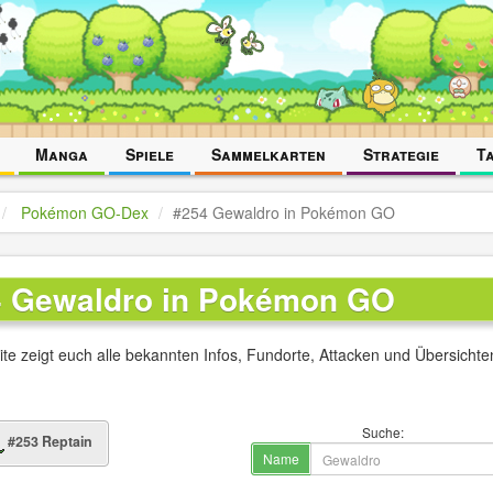
Manga
Spiele
Sammelkarten
Strategie
T
Pokémon GO-Dex
#254 Gewaldro in Pokémon GO
4 Gewaldro in Pokémon GO
ite zeigt euch alle bekannten Infos, Fundorte, Attacken und Übersicht
Suche:
#253 Reptain
Name