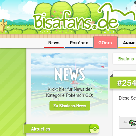
Navigation
News
Pokédex
GOdex
Anime
überspringen
Bisafans
#25
Klickt hier für News der
Kategorie Pokémon GO:
Diese Se
Zu Bisafans-News
←
Aktuelles