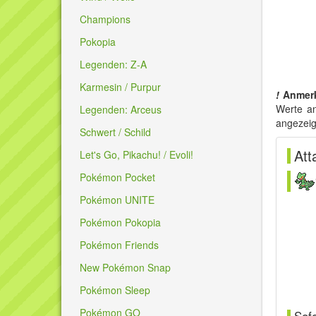
Champions
Pokopia
Legenden: Z-A
Karmesin / Purpur
!
Anmer
Werte an
Legenden: Arceus
angezeig
Schwert / Schild
Att
Let's Go, Pikachu! / Evoli!
Pokémon Pocket
Pokémon UNITE
Pokémon Pokopia
Pokémon Friends
New Pokémon Snap
Pokémon Sleep
Pokémon GO
Sof