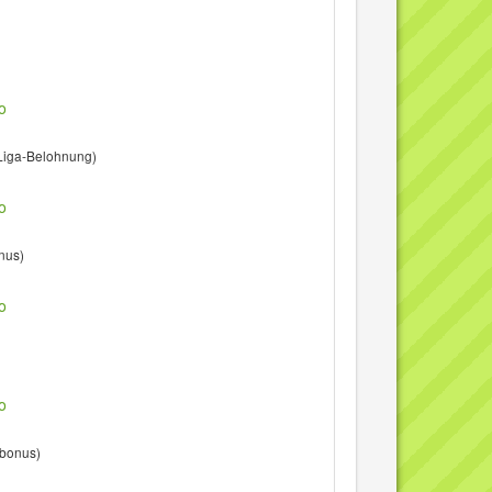
o
Liga-Belohnung)
o
nus)
o
o
rbonus)