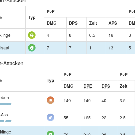
PvE
Pv
e
Typ
DMG
DPS
Zeit
APS
D
klinge
4
8
0.5
16
3
lsaat
7
7
1
13
5
e-Attacken
PvE
PvP
e
Typ
DMG
DPE
DPS
Zeit
eben
140
140
40
3.5
-Ass
55
165
22
2.5
klinge
70
210
28
2.5