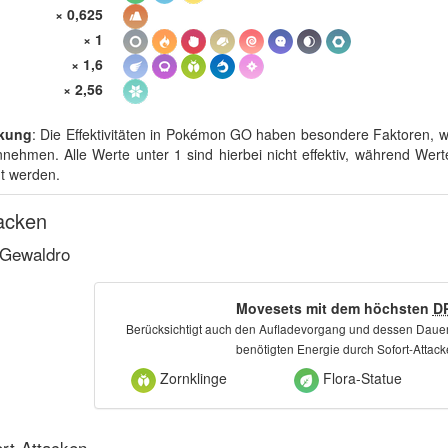
× 0,625
× 1
× 1,6
× 2,56
kung
: Die Effektivitäten in Pokémon GO haben besondere Faktoren, w
nehmen. Alle Werte unter 1 sind hierbei nicht effektiv, während Werte
t werden.
acken
Gewaldro
Movesets mit dem höchsten
D
Berücksichtigt auch den Aufladevorgang und dessen Dauer
benötigten Energie durch Sofort-Attac
Zornklinge
Flora-Statue
ort-Attacken