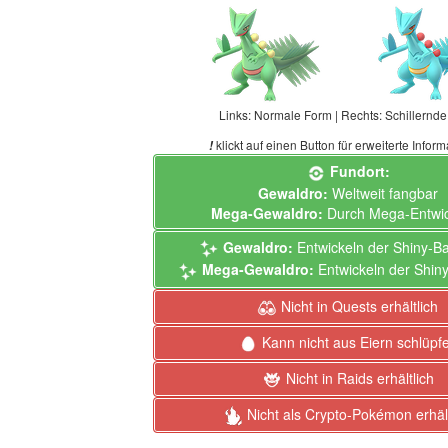
Links: Normale Form | Rechts: Schillernd
klickt auf einen Button für erweiterte Infor
!
Fundort:
Gewaldro:
Weltweit fangbar
Mega-Gewaldro:
Durch Mega-Entwic
Gewaldro:
Entwickeln der Shiny-B
Mega-Gewaldro:
Entwickeln der Shin
Nicht in Quests erhältlich
Kann nicht aus Eiern schlüpf
Nicht in Raids erhältlich
Nicht als Crypto-Pokémon erhält