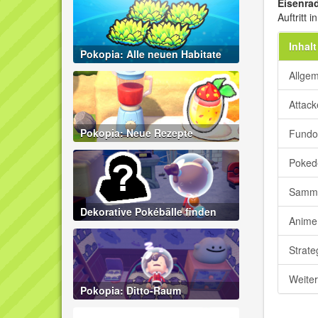
Eisenra
Auftritt 
Inhalt
Pokopia: Alle neuen Habitate
Allge
Attac
Pokopia: Neue Rezepte
Fundo
Poked
Samme
Dekorative Pokébälle finden
Anime
Strate
Weite
Pokopia: Ditto-Raum