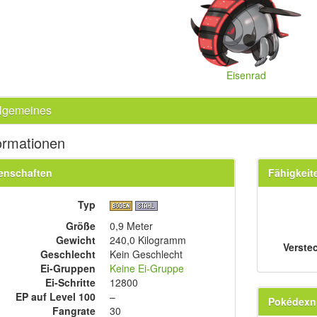
Eisenrad
llgemeines
ormationen
enschaften
Fähigkeit
Typ
Größe
0,9 Meter
Gewicht
240,0 Kilogramm
Verste
Geschlecht
Kein Geschlecht
Ei-Gruppen
Keine Ei-Gruppe
Ei-Schritte
12800
EP auf Level 100
–
Pokédex
Fangrate
30