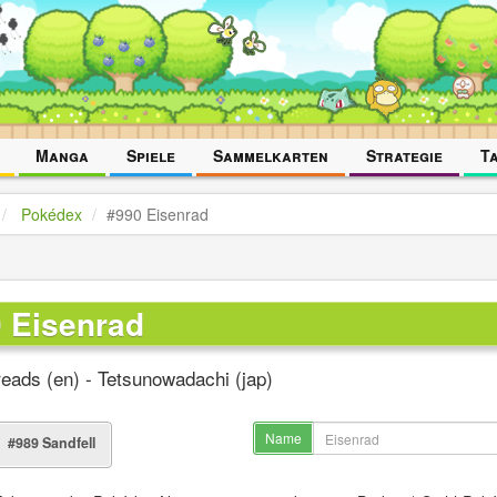
Manga
Spiele
Sammelkarten
Strategie
T
Pokédex
#990 Eisenrad
 Eisenrad
reads (en) - Tetsunowadachi (jap)
Name
#989 Sandfell