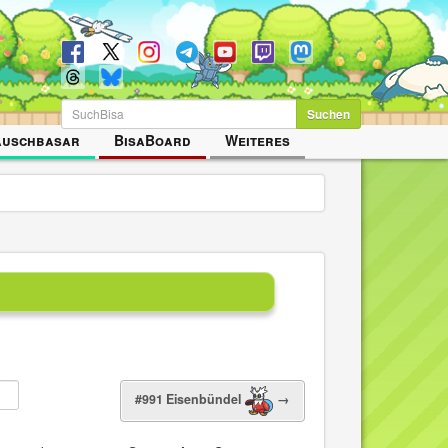
Suchen
auschbasar
BisaBoard
Weiteres
#991 Eisenbündel
→