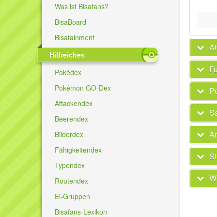
Was ist Bisafans?
BisaBoard
Bisatainment
At
Hilfreiches
Fu
Pokédex
Pokémon GO-Dex
P
Attackendex
Sa
Beerendex
A
Bilderdex
Fähigkeitendex
St
Typendex
We
Routendex
Ei-Gruppen
Bisafans-Lexikon