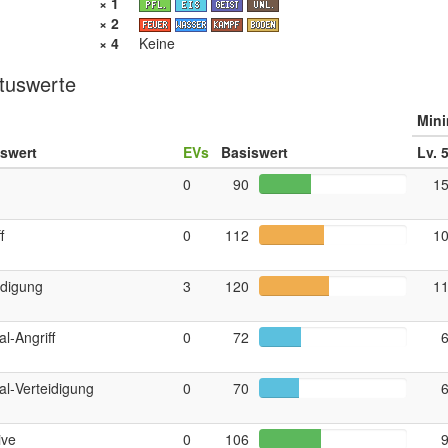
× 1
× 2
× 4
Keine
tuswerte
Min
uswert
EVs
Basiswert
Lv. 
0
90
1
f
0
112
1
idigung
3
120
1
al‑Angriff
0
72
al‑Verteidigung
0
70
tive
0
106