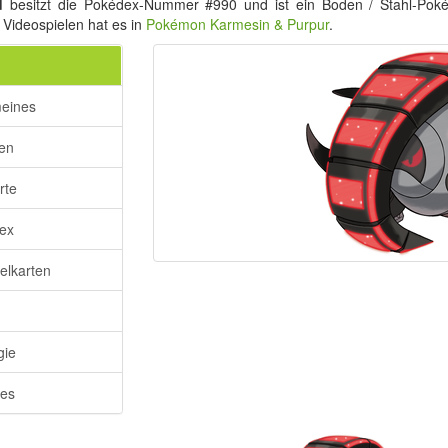
d
besitzt die Pokédex-Nummer #990 und ist ein Boden / Stahl-Po
in Videospielen hat es in
Pokémon Karmesin & Purpur
.
meines
ken
rte
ex
lkarten
gie
res