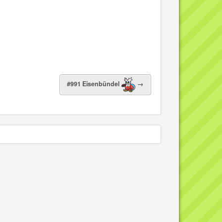
#991 Eisenbündel
→