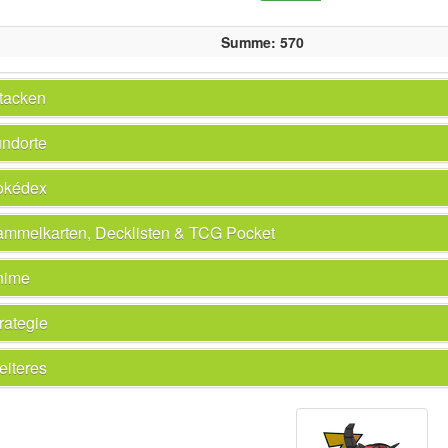
Summe: 570
tacken
ndorte
okédex
mmelkarten, Decklisten & TCG Pocket
nime
rategie
iteres