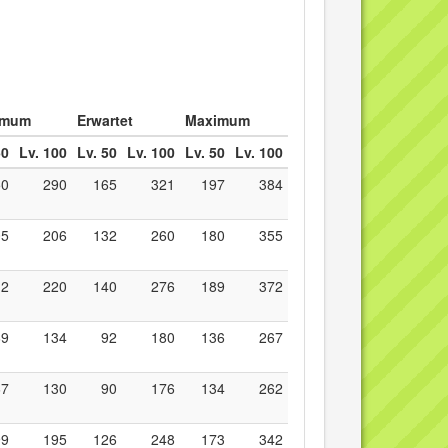
imum
Erwartet
Maximum
50
Lv. 100
Lv. 50
Lv. 100
Lv. 50
Lv. 100
50
290
165
321
197
384
05
206
132
260
180
355
12
220
140
276
189
372
69
134
92
180
136
267
67
130
90
176
134
262
99
195
126
248
173
342