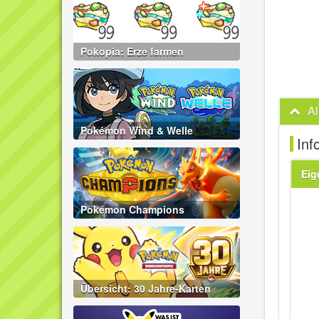
Pokopia: Erze farmen
A
Pokémon Wind & Welle
Inf
Eig
Pokémon Champions
Übersicht: 30 Jahre-Karten