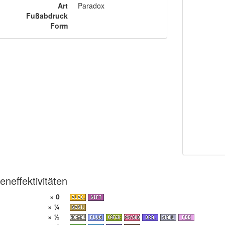
Art
Paradox
Fußabdruck
Form
eneffektivitäten
× 0
× ¼
× ½