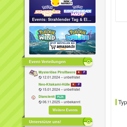
Events: Strahlender Tag & Elektrisierende Nacht
Event-Verteilungen
Mysteriöse Pirsifbeere
K
P
12.01.2024 – unbefristet
Neo-Kitakami-Hülle
K
P
15.01.2024 – unbefristet
Diancienit
PLZA
Typ
06.11.2025 – unbekannt
Weitere Events
Unterstütze uns!