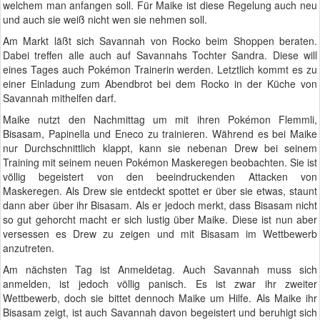
welchem man anfangen soll. Für Maike ist diese Regelung auch neu
und auch sie weiß nicht wen sie nehmen soll.
Am Markt läßt sich Savannah von Rocko beim Shoppen beraten.
Dabei treffen alle auch auf Savannahs Tochter Sandra. Diese will
eines Tages auch Pokémon Trainerin werden. Letztlich kommt es zu
einer Einladung zum Abendbrot bei dem Rocko in der Küche von
Savannah mithelfen darf.
Maike nutzt den Nachmittag um mit ihren Pokémon Flemmli,
Bisasam, Papinella und Eneco zu trainieren. Während es bei Maike
nur Durchschnittlich klappt, kann sie nebenan Drew bei seinem
Training mit seinem neuen Pokémon Maskeregen beobachten. Sie ist
völlig begeistert von den beeindruckenden Attacken von
Maskeregen. Als Drew sie entdeckt spottet er über sie etwas, staunt
dann aber über ihr Bisasam. Als er jedoch merkt, dass Bisasam nicht
so gut gehorcht macht er sich lustig über Maike. Diese ist nun aber
versessen es Drew zu zeigen und mit Bisasam im Wettbewerb
anzutreten.
Am nächsten Tag ist Anmeldetag. Auch Savannah muss sich
anmelden, ist jedoch völlig panisch. Es ist zwar ihr zweiter
Wettbewerb, doch sie bittet dennoch Maike um Hilfe. Als Maike ihr
Bisasam zeigt, ist auch Savannah davon begeistert und beruhigt sich