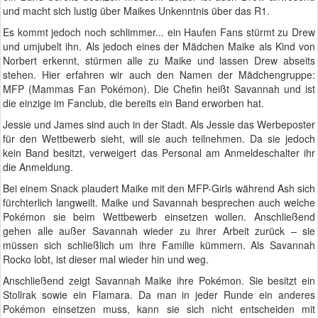
und macht sich lustig über Maikes Unkenntnis über das R1.
Es kommt jedoch noch schlimmer... ein Haufen Fans stürmt zu Drew
und umjubelt ihn. Als jedoch eines der Mädchen Maike als Kind von
Norbert erkennt, stürmen alle zu Maike und lassen Drew abseits
stehen. Hier erfahren wir auch den Namen der Mädchengruppe:
MFP (Mammas Fan Pokémon). Die Chefin heißt Savannah und ist
die einzige im Fanclub, die bereits ein Band erworben hat.
Jessie und James sind auch in der Stadt. Als Jessie das Werbeposter
für den Wettbewerb sieht, will sie auch teilnehmen. Da sie jedoch
kein Band besitzt, verweigert das Personal am Anmeldeschalter ihr
die Anmeldung.
Bei einem Snack plaudert Maike mit den MFP-Girls während Ash sich
fürchterlich langweilt. Maike und Savannah besprechen auch welche
Pokémon sie beim Wettbewerb einsetzen wollen. Anschließend
gehen alle außer Savannah wieder zu ihrer Arbeit zurück – sie
müssen sich schließlich um ihre Familie kümmern. Als Savannah
Rocko lobt, ist dieser mal wieder hin und weg.
Anschließend zeigt Savannah Maike ihre Pokémon. Sie besitzt ein
Stollrak sowie ein Flamara. Da man in jeder Runde ein anderes
Pokémon einsetzen muss, kann sie sich nicht entscheiden mit