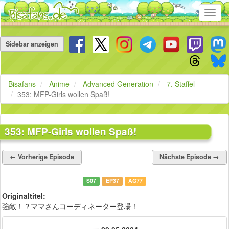
Toggl
navig
Navigation
überspringen
Sidebar anzeigen
Bisafans
Anime
Advanced Generation
7. Staffel
353: MFP-Girls wollen Spaß!
353: MFP-Girls wollen Spaß!
← Vorherige Episode
Nächste Episode →
S07
EP37
AG77
Originaltitel:
強敵！？ママさんコーディネーター登場！