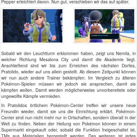
Pepper erleichtert davon. Nun gut, verschieben wir das auf später.
Sobald wir den Leuchtturm erklommen haben, zeigt uns Nemila, in
welcher Richtung Mesalona City und damit die Akademie liegt.
Anschließend sind wir bis zum Erreichen des nächsten Dorfes,
Pratolido, wieder auf uns allein gestellt. Ab diesem Zeitpunkt können
wir nun auch andere Trainer bekämpfen. Im Vergleich zu älteren
Pokémon-Spielen müssen wir jedoch sie ansprechen, damit sie
kämpfen wollen. Damit werden möglicherweise unvorbereitete oder
ungewollte Kämpfe vermieden.
In Pratolidos örtlichem Pokémon-Center treffen wir unsere neue
Freundin wieder, damit sie uns die Einrichtung erklärt. Pokémon-
Center sind nun nicht mehr nur in Ortschaften, sondern überall in der
Welt zu finden. Neben der Heilung von Pokémon können in einem
Supermarkt eingekauft oder, sobald die Funktion freigeschaltet ist,
TMs aus Materialien hergestellt werden. Des weiteren ist jedes