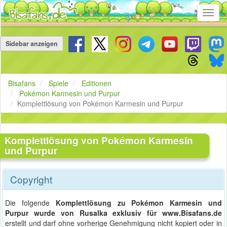
Toggl
navig
Navigation
überspringen
Sidebar anzeigen
Bisafans
Spiele
Editionen
Pokémon Karmesin und Purpur
Komplettlösung von Pokémon Karmesin und Purpur
Komplettlösung von Pokémon Karmesin
und Purpur
Copyright
Die folgende
Komplettlösung zu Pokémon Karmesin und
Purpur wurde von Rusalka exklusiv für www.Bisafans.de
erstellt und darf ohne vorherige Genehmigung nicht kopiert oder in