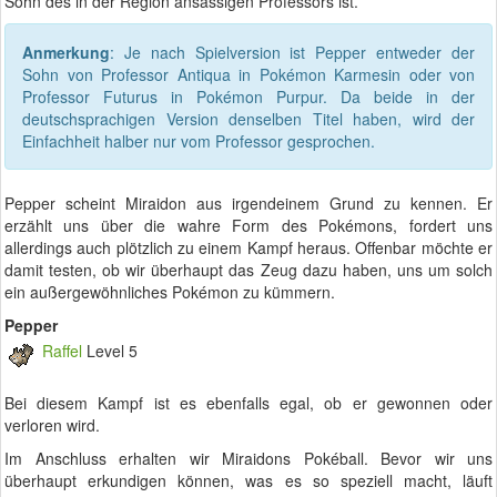
Sohn des in der Region ansässigen Professors ist.
Anmerkung
: Je nach Spielversion ist Pepper entweder der
Sohn von Professor Antiqua in Pokémon Karmesin oder von
Professor Futurus in Pokémon Purpur. Da beide in der
deutschsprachigen Version denselben Titel haben, wird der
Einfachheit halber nur vom Professor gesprochen.
Pepper scheint Miraidon aus irgendeinem Grund zu kennen. Er
erzählt uns über die wahre Form des Pokémons, fordert uns
allerdings auch plötzlich zu einem Kampf heraus. Offenbar möchte er
damit testen, ob wir überhaupt das Zeug dazu haben, uns um solch
ein außergewöhnliches Pokémon zu kümmern.
Pepper
Raffel
Level 5
Bei diesem Kampf ist es ebenfalls egal, ob er gewonnen oder
verloren wird.
Im Anschluss erhalten wir Miraidons Pokéball. Bevor wir uns
überhaupt erkundigen können, was es so speziell macht, läuft