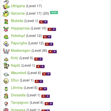
Ultrigaria
(Level 17)
Sarzenia
(Level 17) (20)
PLZA
Blubella
(Level 1)
K
P
Hoppspross
(Level 10)
K
P
Hubelupf
(Level 12)
K
P
Papungha
(Level 12)
K
P
Maskeregen
(Level 26)
K
P
Knilz
(Level 5)
K
P
Kapilz
(Level 1)
K
P
Waumboll
(Level 6)
K
P
Elfun
(Level 1)
K
P
Lilminip
(Level 6)
K
P
Dressella
(Level 1)
K
P
Tarnpignon
(Level 8)
K
P
Hutsassa
(Level 1)
K
P