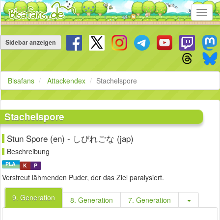
Toggl
navig
Navigation
überspringen
Sidebar anzeigen
Bisafans
Attackendex
Stachelspore
Stachelspore
Stun Spore (en) - しびれごな (jap)
Beschreibung
PLA
K
P
Verstreut lähmenden Puder, der das Ziel paralysiert.
9. Generation
8. Generation
7. Generation