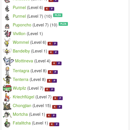
Purmel
(Level 6)
K
P
Purmel
(Level 7) (10)
PLZA
Puponcho
(Level 7) (10)
PLZA
Vivillon
(Level 1)
Wommel
(Level 6)
K
P
Bandelby
(Level 1)
K
P
Mottineva
(Level 4)
K
P
Tentagra
(Level 8)
K
P
Tenterra
(Level 8)
K
P
Wutpilz
(Level 7)
K
P
Kriechflügel
(Level 7)
K
P
Chongjian
(Level 15)
K
P
Mortcha
(Level 1)
K
P
Fatalitcha
(Level 1)
K
P