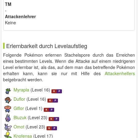
TM
-
Attackenlehrer
Keine
Erlernbarkeit durch Levelaufstieg
Folgende Pokémon erlernen Stachelspore durch das Erreichen
eines bestimmten Levels. Wenn die Attacke auf einem niedrigeren
Level erlernbar ist, als das, auf dem man das betreffende Pokémon
erhalten kann, kann sie nur mit Hilfe des
Attackenhelfers
beigebracht werden.
Myrapla
(Level 16)
K
P
Duflor
(Level 16)
K
P
Giflor
(Level 1)
K
P
Bluzuk
(Level 23)
K
P
Omot
(Level 23)
K
P
Knofensa
(Level 17)